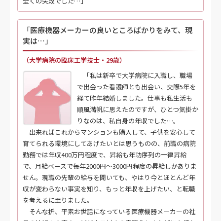
全くの失敗でした…」
「医療機器メーカーの良いところばかりをみて、現
実は…」
（大学病院の臨床工学技士・29歳）
「私は新卒で大学病院に入職し、職場
で出会った看護師とも出会い、交際5年を
経て昨年結婚しました。仕事も私生活も
順風満帆に思えたのですが、ひとつ気掛か
りなのは、私自身の年収でした…。
出来ればこれからマンションも購入して、子供を安心して
育てられる環境にしてあげたいとは思うものの、前職の病院
勤務では年収400万円程度で、昇給も年功序列の一律昇給
で、月給ベースで毎年2000円～3000円程度の昇給しかありま
せん。現職の先輩の給与を聞いても、やはり今とほとんど年
収が変わらない事実を知り、もっと年収を上げたい、と転職
を考えるに至りました。
そんな折、平素お世話になっている医療機器メーカーの社