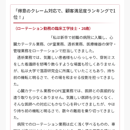
「得意のクレーム対応で、顧客満足度ランキングで1
位！」
（ローテーション勤務の臨床工学技士・28歳）
「私は新卒で前職の病院に入職し、心
臓カテーテル業務、OP室業務、透析業務、医療機器の保守・
管理業務をローテーションで担当してきました。
透析業務では、気難しい患者様もいらっしゃり、穿刺ミス
をした看護師を怒鳴り散らすような場面も珍しくありません
が、私は大学で落語研究会に所属していたこともあり、持ち
前の機転と明るさで、その場を和ませる役割を担ってきまし
た。
心臓カテーテル業務やOPE室業務では、医師との直接的な
遣り取りも少なくありません。気難しい医師も少なくなく、
そんな医師への対応にもかなり心を砕いてきましたが、やは
り持ち前の機転と明るさで、数々の難局を乗り切ってきまし
た。
病院でのローテーション業務は広く浅く学べるものの、専