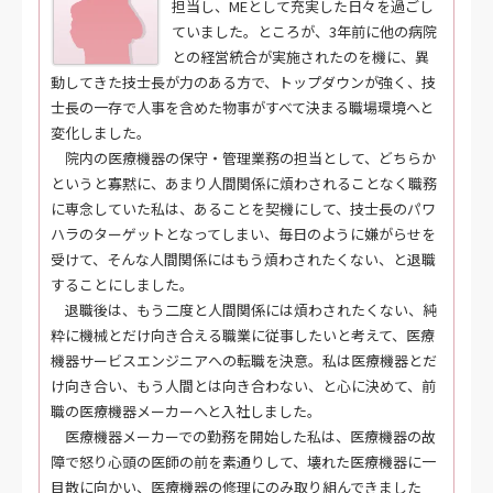
担当し、MEとして充実した日々を過ごし
ていました。ところが、3年前に他の病院
との経営統合が実施されたのを機に、異
動してきた技士長が力のある方で、トップダウンが強く、技
士長の一存で人事を含めた物事がすべて決まる職場環境へと
変化しました。
院内の医療機器の保守・管理業務の担当として、どちらか
というと寡黙に、あまり人間関係に煩わされることなく職務
に専念していた私は、あることを契機にして、技士長のパワ
ハラのターゲットとなってしまい、毎日のように嫌がらせを
受けて、そんな人間関係にはもう煩わされたくない、と退職
することにしました。
退職後は、もう二度と人間関係には煩わされたくない、純
粋に機械とだけ向き合える職業に従事したいと考えて、医療
機器サービスエンジニアへの転職を決意。私は医療機器とだ
け向き合い、もう人間とは向き合わない、と心に決めて、前
職の医療機器メーカーへと入社しました。
医療機器メーカーでの勤務を開始した私は、医療機器の故
障で怒り心頭の医師の前を素通りして、壊れた医療機器に一
目散に向かい、医療機器の修理にのみ取り組んできました