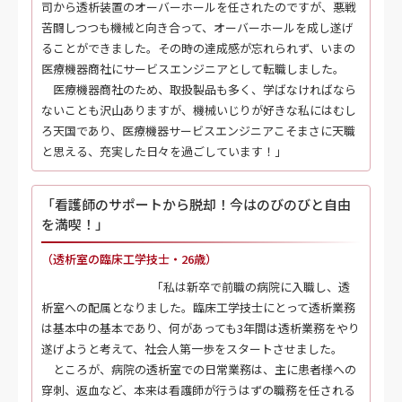
司から透析装置のオーバーホールを任されたのですが、悪戦
苦闘しつつも機械と向き合って、オーバーホールを成し遂げ
ることができました。その時の達成感が忘れられず、いまの
医療機器商社にサービスエンジニアとして転職しました。
医療機器商社のため、取扱製品も多く、学ばなければなら
ないことも沢山ありますが、機械いじりが好きな私にはむし
ろ天国であり、医療機器サービスエンジニアこそまさに天職
と思える、充実した日々を過ごしています！」
「看護師のサポートから脱却！今はのびのびと自由
を満喫！」
（透析室の臨床工学技士・26歳）
「私は新卒で前職の病院に入職し、透
析室への配属となりました。臨床工学技士にとって透析業務
は基本中の基本であり、何があっても3年間は透析業務をやり
遂げようと考えて、社会人第一歩をスタートさせました。
ところが、病院の透析室での日常業務は、主に患者様への
穿刺、返血など、本来は看護師が行うはずの職務を任される