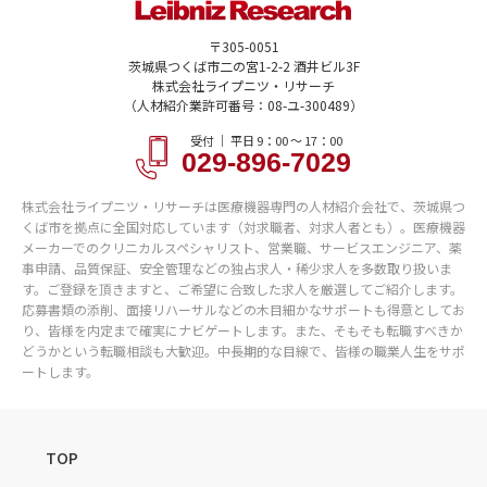
〒305-0051
茨城県つくば市二の宮1-2-2 酒井ビル3F
株式会社ライプニツ・リサーチ
（人材紹介業許可番号：08-ユ-300489）
受付 ｜ 平日 9：00 〜 17：00
029-896-7029
株式会社ライプニツ・リサーチは医療機器専門の人材紹介会社で、茨城県つ
くば市を拠点に全国対応しています（対求職者、対求人者とも）。医療機器
メーカーでのクリニカルスペシャリスト、営業職、サービスエンジニア、薬
事申請、品質保証、安全管理などの独占求人・稀少求人を多数取り扱いま
す。ご登録を頂きますと、ご希望に合致した求人を厳選してご紹介します。
応募書類の添削、面接リハーサルなどの木目細かなサポートも得意としてお
り、皆様を内定まで確実にナビゲートします。また、そもそも転職すべきか
どうかという転職相談も大歓迎。中長期的な目線で、皆様の職業人生をサポ
ートします。
TOP