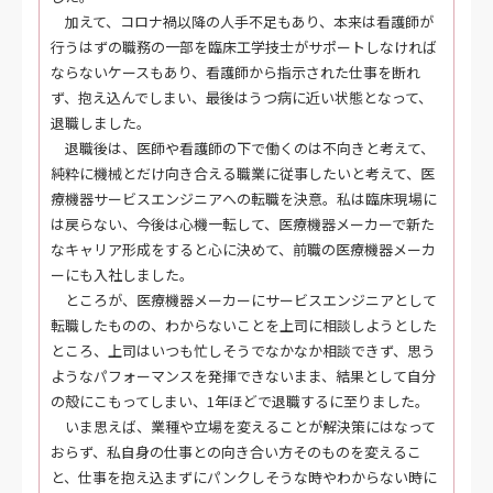
加えて、コロナ禍以降の人手不足もあり、本来は看護師が
行うはずの職務の一部を臨床工学技士がサポートしなければ
ならないケースもあり、看護師から指示された仕事を断れ
ず、抱え込んでしまい、最後はうつ病に近い状態となって、
退職しました。
退職後は、医師や看護師の下で働くのは不向きと考えて、
純粋に機械とだけ向き合える職業に従事したいと考えて、医
療機器サービスエンジニアへの転職を決意。私は臨床現場に
は戻らない、今後は心機一転して、医療機器メーカーで新た
なキャリア形成をすると心に決めて、前職の医療機器メーカ
ーにも入社しました。
ところが、医療機器メーカーにサービスエンジニアとして
転職したものの、わからないことを上司に相談しようとした
ところ、上司はいつも忙しそうでなかなか相談できず、思う
ようなパフォーマンスを発揮できないまま、結果として自分
の殻にこもってしまい、1年ほどで退職するに至りました。
いま思えば、業種や立場を変えることが解決策にはなって
おらず、私自身の仕事との向き合い方そのものを変えるこ
と、仕事を抱え込まずにパンクしそうな時やわからない時に