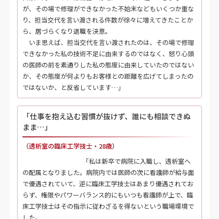
が、その場で修理ができなかった不始末などもいくつか重な
り、担当交代を言い渡される件数が徐々に増えてきたことか
ら、居づらくなり退職を決意。
いま思えば、担当交代を言い渡されたのは、その場で修理
できなかった私の技術不足に由来するのではなく、怒り心頭
の医師の前を素通りした私の態度に由来していたのではない
か、その態度が何よりもお客様との距離を広げてしまったの
ではないか、と反省しています…」
「仕事を抱え込む習慣が抜けず、誰にも相談できぬ
まま…」
（透析室の臨床工学技士・28歳）
「私は新卒で病院に入職し、透析室へ
の配属となりました。病院内では医師の次に看護師が給与面
で優遇されていて、逆に臨床工学技士はあまり優遇されてお
らず、権限やパワーバランス的にもいつも看護師が上で、臨
床工学技士はその指示に従わざるを得ないという職場環境で
した。