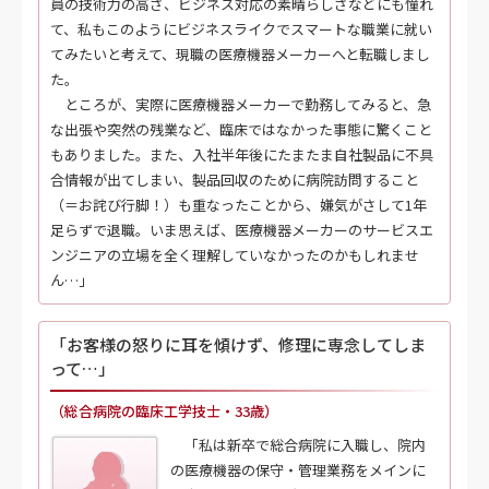
員の技術力の高さ、ビジネス対応の素晴らしさなどにも憧れ
て、私もこのようにビジネスライクでスマートな職業に就い
てみたいと考えて、現職の医療機器メーカーへと転職しまし
た。
ところが、実際に医療機器メーカーで勤務してみると、急
な出張や突然の残業など、臨床ではなかった事態に驚くこと
もありました。また、入社半年後にたまたま自社製品に不具
合情報が出てしまい、製品回収のために病院訪問すること
（＝お詫び行脚！）も重なったことから、嫌気がさして1年
足らずで退職。いま思えば、医療機器メーカーのサービスエ
ンジニアの立場を全く理解していなかったのかもしれませ
ん…」
「お客様の怒りに耳を傾けず、修理に専念してしま
って…」
（総合病院の臨床工学技士・33歳）
「私は新卒で総合病院に入職し、院内
の医療機器の保守・管理業務をメインに