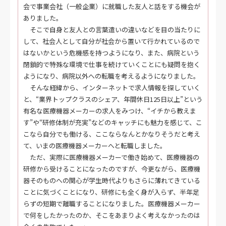
会で事業会社（一般企業）に就職した友人と話をする機会が
ありました。
そこで自身と友人との言葉遣いの違いなどを目の当たりに
して、社会人として自分が社会から置いて行かれているので
はないかという危機感を持つようになり、また、病院という
閉鎖的で特殊な環境で仕事を続けていくことにも疑問を抱く
ようになり、病院以外への転職を考えるようになりました。
そんな経緯から、インターネットで求人情報を探していく
と、“業界トップクラスのシェア、年間休日125日以上”という
有名な医療機器メーカーの求人をみつけ、“イチから教えま
す”や“研修体制が充実”などのキャッチにも魅力を感じて、こ
こなら自分でも働ける、ここならなんとかなりそうだと考え
て、いまの医療機器メーカーへと転職しました。
ただ、実際に医療機器メーカーで働き始めて、医療機器の
研修から受けることになったのですが、今更ながら、医療機
器そのものへの関心が学生時代よりもさらに薄れてきている
ことに気づくことになり、研修にも全く身が入らず、半年足
らずの短期で離職することになりました。医療機器メーカー
で何をしたかったのか、そこをあまりよく考えなかったのは