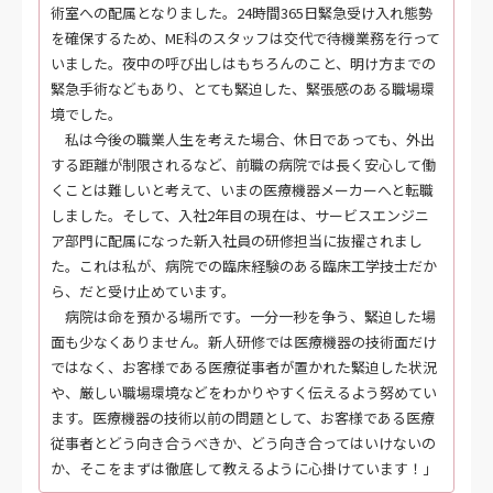
術室への配属となりました。24時間365日緊急受け入れ態勢
を確保するため、ME科のスタッフは交代で待機業務を行って
いました。夜中の呼び出しはもちろんのこと、明け方までの
緊急手術などもあり、とても緊迫した、緊張感のある職場環
境でした。
私は今後の職業人生を考えた場合、休日であっても、外出
する距離が制限されるなど、前職の病院では長く安心して働
くことは難しいと考えて、いまの医療機器メーカーへと転職
しました。そして、入社2年目の現在は、サービスエンジニ
ア部門に配属になった新入社員の研修担当に抜擢されまし
た。これは私が、病院での臨床経験のある臨床工学技士だか
ら、だと受け止めています。
病院は命を預かる場所です。一分一秒を争う、緊迫した場
面も少なくありません。新人研修では医療機器の技術面だけ
ではなく、お客様である医療従事者が置かれた緊迫した状況
や、厳しい職場環境などをわかりやすく伝えるよう努めてい
ます。医療機器の技術以前の問題として、お客様である医療
従事者とどう向き合うべきか、どう向き合ってはいけないの
か、そこをまずは徹底して教えるように心掛けています！」