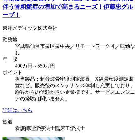
伴う骨粗鬆症の増加で高まるニーズ！伊藤忠グル
ープ！
東洋メディック株式会社
勤務地
宮城県仙台市泉区泉中央／リモートワーク可／転勤な
し
年 収
400万円～550万円
ポイント
担当製品：超音波骨密度測定装置、X線骨密度測定装
置など。販売後のメンテナンス体制も充実しており、
顧客からの信頼が厚い企業様です。サービスエンジニ
アの経験は問いません。
詳細はこちら
歓迎
看護師
理学療法士
臨床工学技士