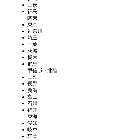
山形
福島
関東
東京
神奈川
埼玉
千葉
茨城
栃木
群馬
甲信越・北陸
山梨
長野
新潟
富山
石川
福井
東海
愛知
岐阜
静岡