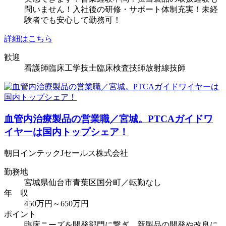
問いません！入社後の研修・サポート体制充実！未経
験者でも安心して勤務可！
詳細はこちら
歓迎
看護師
臨床工学技士
臨床検査技師
放射線技師
血管内治療製品の営業職／宮城。PTCAガイドワ
イヤーは国内トップシェア！
朝日インテックJセールス株式会社
勤務地
宮城県仙台市青葉区国分町／転勤なし
年 収
450万円～650万円
ポイント
臨床ニーズを開発部門に繋ぎ、新製品の開発や改良に