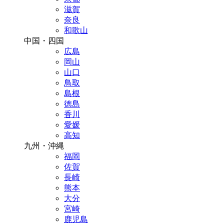
滋賀
奈良
和歌山
中国・四国
広島
岡山
山口
鳥取
島根
徳島
香川
愛媛
高知
九州・沖縄
福岡
佐賀
長崎
熊本
大分
宮崎
鹿児島