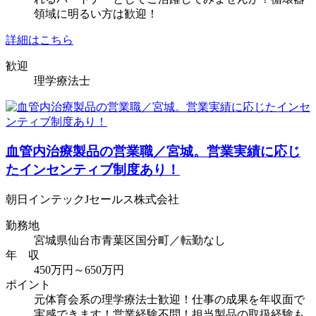
領域に明るい方は歓迎！
詳細はこちら
歓迎
理学療法士
血管内治療製品の営業職／宮城。営業実績に応じ
たインセンティブ制度あり！
朝日インテックJセールス株式会社
勤務地
宮城県仙台市青葉区国分町／転勤なし
年 収
450万円～650万円
ポイント
元体育会系の理学療法士歓迎！仕事の成果を年収面で
実感できます！営業経験不問！担当製品の取扱経験も