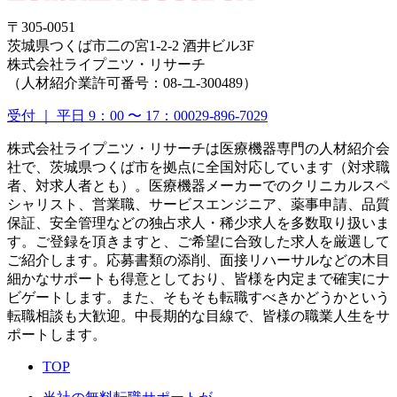
〒305-0051
茨城県つくば市二の宮1-2-2 酒井ビル3F
株式会社ライプニツ・リサーチ
（人材紹介業許可番号：08-ユ-300489）
受付 ｜ 平日 9：00 〜 17：00
029-896-7029
株式会社ライプニツ・リサーチは医療機器専門の人材紹介会
社で、茨城県つくば市を拠点に全国対応しています（対求職
者、対求人者とも）。医療機器メーカーでのクリニカルスペ
シャリスト、営業職、サービスエンジニア、薬事申請、品質
保証、安全管理などの独占求人・稀少求人を多数取り扱いま
す。ご登録を頂きますと、ご希望に合致した求人を厳選して
ご紹介します。応募書類の添削、面接リハーサルなどの木目
細かなサポートも得意としており、皆様を内定まで確実にナ
ビゲートします。また、そもそも転職すべきかどうかという
転職相談も大歓迎。中長期的な目線で、皆様の職業人生をサ
ポートします。
TOP