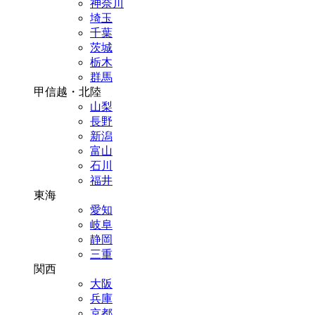
神奈川
埼玉
千葉
茨城
栃木
群馬
甲信越・北陸
山梨
長野
新潟
富山
石川
福井
東海
愛知
岐阜
静岡
三重
関西
大阪
兵庫
京都