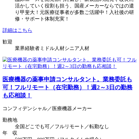
活かしていく役割も担う、国産メーカーならではの遣
り甲斐大！元医療従事者が多数ご活躍中！入社後の研
修・サポート体制充実！
詳細はこちら
歓迎
業界経験者
ミドル人材
シニア人材
医療機器の薬事申請コンサルタント。業務委託も
可！フルリモート（在宅勤務）！週2～3日の勤務
も応相談！
コンフィデンシャル／医療機器メーカー
勤務地
全国どこでも可／フルリモート／転勤なし
年 収