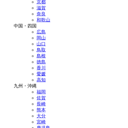
京都
滋賀
奈良
和歌山
中国・四国
広島
岡山
山口
鳥取
島根
徳島
香川
愛媛
高知
九州・沖縄
福岡
佐賀
長崎
熊本
大分
宮崎
鹿児島