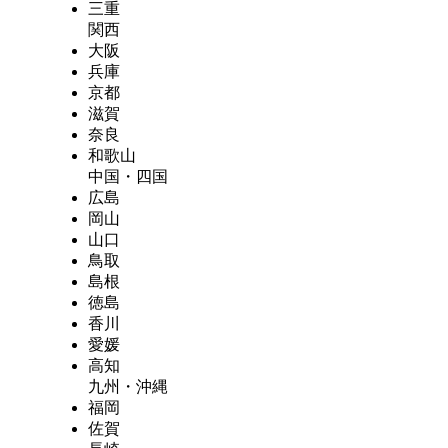
三重
関西
大阪
兵庫
京都
滋賀
奈良
和歌山
中国・四国
広島
岡山
山口
鳥取
島根
徳島
香川
愛媛
高知
九州・沖縄
福岡
佐賀