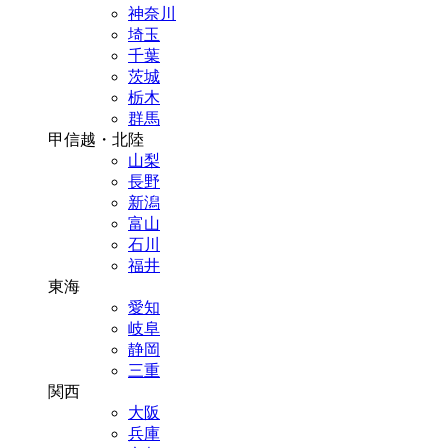
神奈川
埼玉
千葉
茨城
栃木
群馬
甲信越・北陸
山梨
長野
新潟
富山
石川
福井
東海
愛知
岐阜
静岡
三重
関西
大阪
兵庫