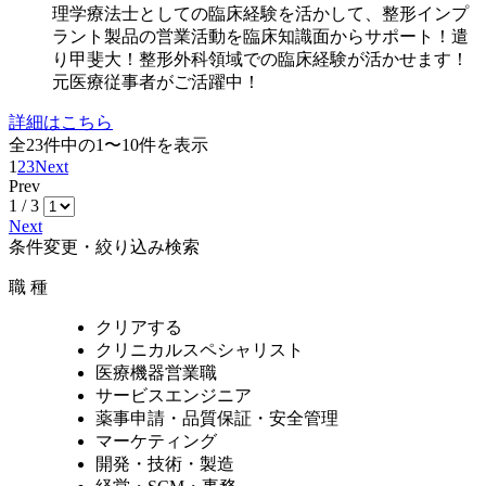
理学療法士としての臨床経験を活かして、整形インプ
ラント製品の営業活動を臨床知識面からサポート！遣
り甲斐大！整形外科領域での臨床経験が活かせます！
元医療従事者がご活躍中！
詳細はこちら
全
23
件中の1〜10件を表示
1
2
3
Next
Prev
1 / 3
Next
条件変更・絞り込み検索
職 種
クリアする
クリニカルスペシャリスト
医療機器営業職
サービスエンジニア
薬事申請・品質保証・安全管理
マーケティング
開発・技術・製造