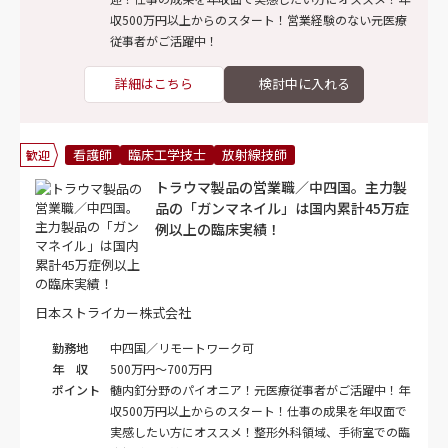
収500万円以上からのスタート！営業経験のない元医療
従事者がご活躍中！
詳細はこちら
看護師
臨床工学技士
放射線技師
歓迎
トラウマ製品の営業職／中四国。主力製
品の「ガンマネイル」は国内累計45万症
例以上の臨床実績！
日本ストライカー株式会社
勤務地
中四国／リモートワーク可
年 収
500万円～700万円
ポイント
髄内釘分野のパイオニア！元医療従事者がご活躍中！年
収500万円以上からのスタート！仕事の成果を年収面で
実感したい方にオススメ！整形外科領域、手術室での臨