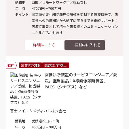
勤務地
四国／リモートワーク可／転勤なし
年 収
470万円～700万円
ポイント
膠芽腫や非小細胞肺癌の増殖を抑制する医療機器で、患
者様への治療開始から終了に至るまでを継続サポート！
医療従事者として培った患者様とのコミュニケーション
スキルが活かせます
詳細はこちら
放射線技師
臨床工学技士
歓迎
画像診断装置のサービスエンジニア／愛
媛。担当製品：X線画像診断装置、
PACS（シナプス）など
富士フイルムメディカル株式会社
勤務地
愛媛県松山市本町
年 収
450万円～700万円