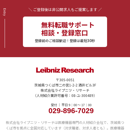
＼ ご登録後は非公開求人もご提案します ／
無料転職サポート
相談・登録窓口
30
登録前のご相談歓迎！登録は最短
秒
〒305-0051
茨城県つくば市二の宮1-2-2 酒井ビル3F
株式会社ライプニツ・リサーチ
（人材紹介業許可番号：08-ユ-300489）
受付 ｜ 平日 9：00 〜 17：00
029-896-7029
株式会社ライプニツ・リサーチは医療機器専門の人材紹介会社で、茨城県つ
くば市を拠点に全国対応しています（対求職者、対求人者とも）。医療機器