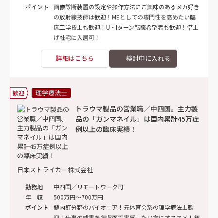
ポイント
画像診断装置の設定や操作方法にご興味のあるメカ好き
の放射線技師は歓迎！MEとしての専門性を高めたい臨
床工学技士も歓迎！U・Iターン転職希望者も歓迎！借上
げ社宅に入居可！
詳細はこちら
理学療法士
歓迎
トラウマ製品の営業職／中四国。主力製
品の「ガンマネイル」は国内累計45万症
例以上の臨床実績！
日本ストライカー株式会社
勤務地
中四国／リモートワーク可
年 収
500万円～700万円
ポイント
髄内釘分野のパイオニア！元体育会系の理学療法士歓
迎！仕事の成果を年収面で実感したい方にオススメ！年