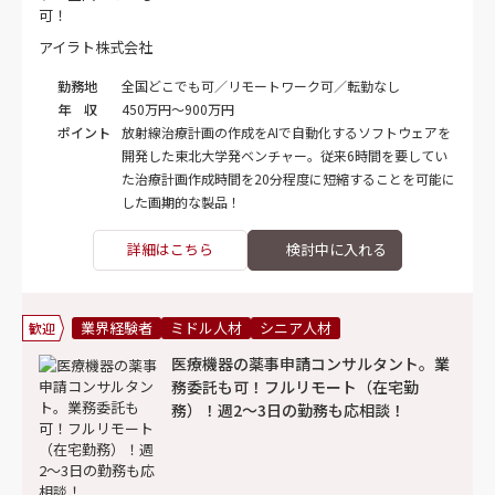
アイラト株式会社
勤務地
全国どこでも可／リモートワーク可／転勤なし
年 収
450万円～900万円
ポイント
放射線治療計画の作成をAIで自動化するソフトウェアを
開発した東北大学発ベンチャー。従来6時間を要してい
た治療計画作成時間を20分程度に短縮することを可能に
した画期的な製品！
詳細はこちら
業界経験者
ミドル人材
シニア人材
歓迎
医療機器の薬事申請コンサルタント。業
務委託も可！フルリモート（在宅勤
務）！週2～3日の勤務も応相談！