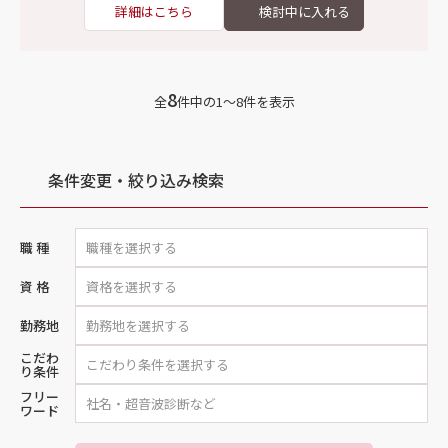
詳細はこちら
8
全
件中の1〜8件を表示
条件変更・絞り込み検索
職 種
資 格
勤務地
こだわ
り条件
フリー
ワード