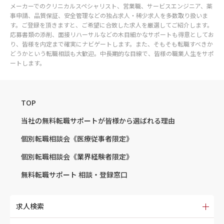
メーカーでのクリニカルスペシャリスト、営業職、サービスエンジニア、薬
事申請、品質保証、安全管理などの独占求人・稀少求人を多数取り扱いま
す。ご登録を頂きますと、ご希望に合致した求人を厳選してご紹介します。
応募書類の添削、面接リハーサルなどの木目細かなサポートも得意としてお
り、皆様を内定まで確実にナビゲートします。また、そもそも転職すべきか
どうかという転職相談も大歓迎。中長期的な目線で、皆様の職業人生をサポ
ートします。
TOP
当社の無料転職サポートが
皆様から選ばれる理由
個別転職相談会
《医療従事者限定》
個別転職相談会
《業界経験者限定》
無料転職サポート
相談・登録窓口
求人検索