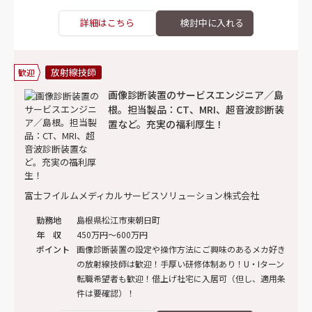
詳細はこちら
放射線技師
歓迎
画像診断装置のサービスエンジニア／島
根。担当製品：CT、MRI、超音波診断装
置など。充実の福利厚生！
富士フイルムメディカルサービスソリューション株式会社
勤務地
島根県松江市東朝日町
年 収
450万円～600万円
ポイント
画像診断装置の設定や操作方法にご興味のあるメカ好き
の放射線技師は歓迎！手厚い研修体制あり！U・Iターン
転職希望者も歓迎！借上げ社宅に入居可（但し、適用条
件は要確認）！