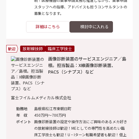
制！医療機器の薬事申請実務も推進しながら、薬事申請
スタッフへの指導、アドバイスも担うコンサルタントの
募集となります。
詳細はこちら
放射線技師
臨床工学技士
歓迎
画像診断装置のサービスエンジニア／島
根。担当製品：X線画像診断装置、
PACS（シナプス）など
富士フイルムメディカル株式会社
勤務地
島根県松江市東朝日町
年 収
450万円～700万円
ポイント
画像診断装置の設定や操作方法にご興味のあるメカ好き
の放射線技師は歓迎！MEとしての専門性を高めたい臨
床工学技士も歓迎！U・Iターン転職希望者も歓迎！借上