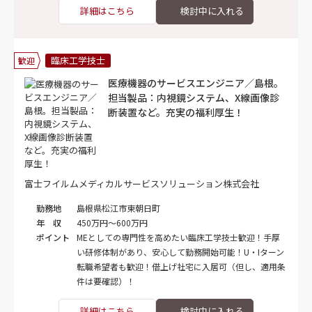
詳細はこちら
臨床工学技士
歓迎
医療機器のサービスエンジニア／島根。
担当製品：内視鏡システム、X線画像診
断装置など。充実の福利厚生！
富士フイルムメディカルサービスソリューション株式会社
勤務地
島根県松江市東朝日町
年 収
450万円～600万円
ポイント
MEとしての専門性を高めたい臨床工学技士歓迎！手厚
い研修体制があり、安心して勤務開始可能！U・Iターン
転職希望者も歓迎！借上げ社宅に入居可（但し、適用条
件は要確認）！
詳細はこちら