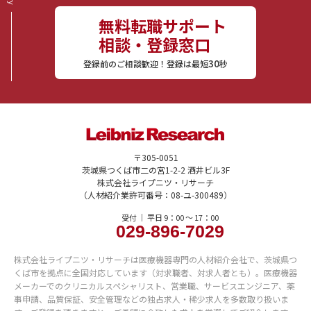
無料転職サポート
相談・登録窓口
30
登録前のご相談歓迎！登録は最短
秒
〒305-0051
茨城県つくば市二の宮1-2-2 酒井ビル3F
株式会社ライプニツ・リサーチ
（人材紹介業許可番号：08-ユ-300489）
受付 ｜ 平日 9：00 〜 17：00
029-896-7029
株式会社ライプニツ・リサーチは医療機器専門の人材紹介会社で、茨城県つ
くば市を拠点に全国対応しています（対求職者、対求人者とも）。医療機器
メーカーでのクリニカルスペシャリスト、営業職、サービスエンジニア、薬
事申請、品質保証、安全管理などの独占求人・稀少求人を多数取り扱いま