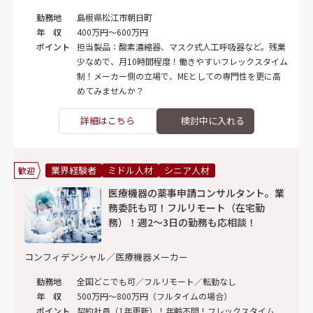
勤務地
島根県松江市朝日町
年 収
400万円～600万円
ポイント
担当製品：酸素濃縮器、マスク式人工呼吸器など。残業
少なめで、月10時間程度！働きやすいフレックスタイム
制！メーカー側の立場で、MEとしての専門性を更に高
めてみませんか？
詳細はこちら
業界経験者
ミドル人材
シニア人材
歓迎
医療機器の薬事申請コンサルタント。業
務委託も可！フルリモート（在宅勤
務）！週2～3日の勤務も応相談！
コンフィデンシャル／医療機器メーカー
勤務地
全国どこでも可／フルリモート／転勤なし
年 収
500万円～800万円（フルタイムの場合）
ポイント
契約社員（1年更新）！年齢不問！フレックスタイム