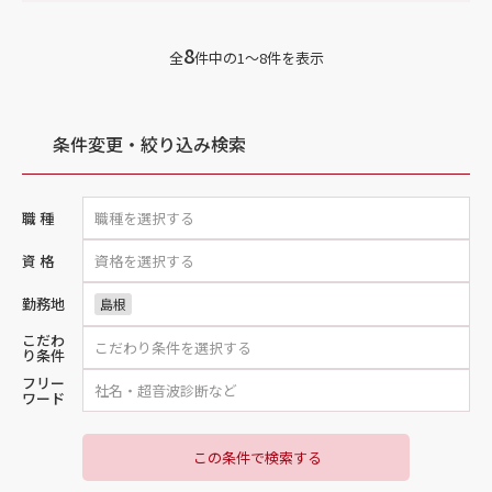
8
全
件中の1〜8件を表示
条件変更・絞り込み検索
職 種
資 格
勤務地
島根
こだわ
り条件
フリー
ワード
この条件で検索する