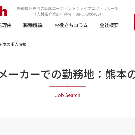
医療機器専門の転職エージェント：
ライプニツ・リサーチ
（人材紹介業許可番号：08-ユ-300489）
る理由
職種解説
お役立ちコラム
会社概要
熊本の求人情報
メーカーでの勤務地：
熊本