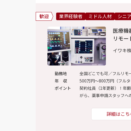
歓迎
業界経験者
ミドル人材
シニ
医療機
リモー
イワキ
勤務地
全国どこでも可／フルリモ
年 収
500万円～800万円（フル
ポイント
契約社員（1年更新）！年
がら、薬事申請スタッフへ
詳細はこち