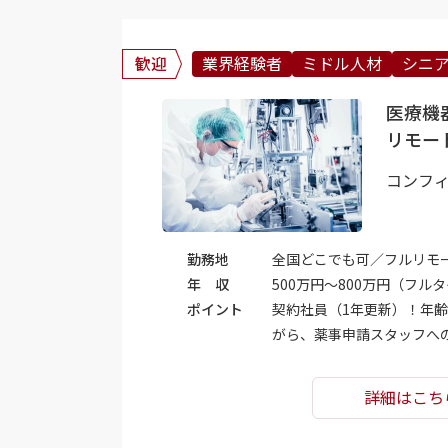
歓迎
業界経験者
ミドル人材
シニ
医療機
リモー
コンフ
勤務地
全国どこでも可／フルリモ
年 収
500万円～800万円（フル
ポイント
契約社員（1年更新）！年
がら、薬事申請スタッフへ
詳細はこち