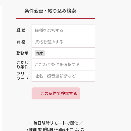
条件変更・絞り込み検索
職 種
資 格
勤務地
熊本
こだわ
り条件
フリー
ワード
この条件で検索する
＼ 毎日随時リモートで開催 ／
個別転職相談会はこちら