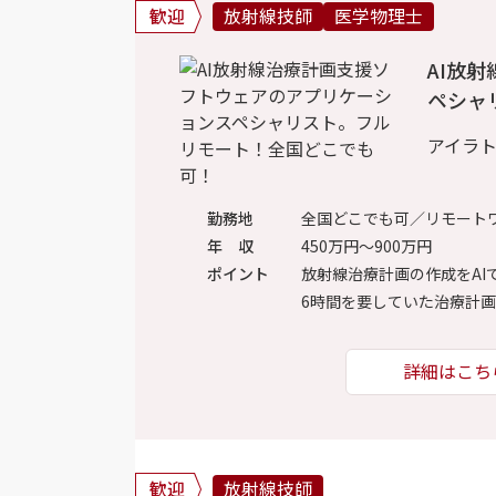
歓迎
放射線技師
医学物理士
AI放
ペシャ
アイラ
勤務地
全国どこでも可／リモート
年 収
450万円～900万円
ポイント
放射線治療計画の作成をA
6時間を要していた治療計
詳細はこち
歓迎
放射線技師