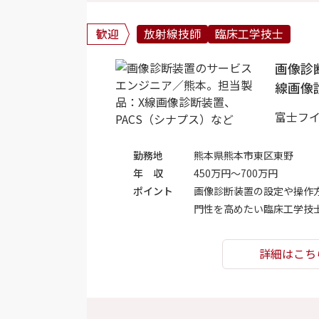
歓迎
放射線技師
臨床工学技士
画像診
線画像
富士フ
勤務地
熊本県熊本市東区東野
年 収
450万円～700万円
ポイント
画像診断装置の設定や操作
門性を高めたい臨床工学技
詳細はこち