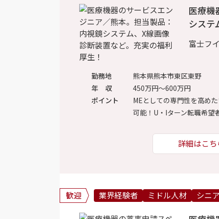
医療機
システ
富士フ
勤務地
熊本県熊本市東区東野
年 収
450万円～600万円
ポイント
MEとしての専門性を高め
可能！U・Iターン転職希
詳細はこち
歓迎
業界経験者
ミドル人材
シニ