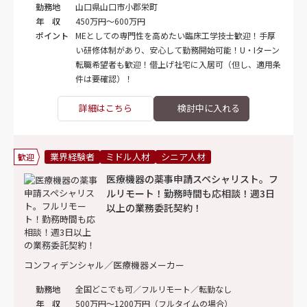
勤務地
山口県山口市小郡栄町
年 収
450万円～600万円
ポイント
MEとしての専門性を高めたい臨床工学技士歓迎！手厚
い研修体制があり、安心して勤務開始可能！U・Iターン
転職希望者も歓迎！借上げ社宅に入居可（但し、適用条
件は要確認）！
詳細はこちら
業界経験者
ミドル人材
シニア人材
歓迎
医療機器の薬事申請スペシャリスト。フ
ルリモート！勤務時間も応相談！週3日
以上の業務委託契約！
コンフィデンシャル／医療機器メーカー
勤務地
全国どこでも可／フルリモート／転勤なし
年 収
500万円～1200万円（フルタイムの場合）