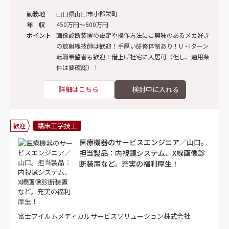
勤務地
山口県山口市小郡栄町
年 収
450万円～600万円
ポイント
画像診断装置の設定や操作方法にご興味のあるメカ好き
の放射線技師は歓迎！手厚い研修体制あり！U・Iターン
転職希望者も歓迎！借上げ社宅に入居可（但し、適用条
件は要確認）！
詳細はこちら
臨床工学技士
歓迎
医療機器のサービスエンジニア／山口。
担当製品：内視鏡システム、X線画像診
断装置など。充実の福利厚生！
富士フイルムメディカルサービスソリューション株式会社