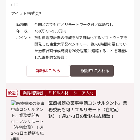
アイラト株式会社
勤務地
全国どこでも可／リモートワーク可／転勤なし
年 収
450万円～900万円
ポイント
放射線治療計画の作成をAIで自動化するソフトウェアを
開発した東北大学発ベンチャー。従来6時間を要してい
た治療計画作成時間を20分程度に短縮することを可能に
した画期的な製品！
詳細はこちら
業界経験者
ミドル人材
シニア人材
歓迎
医療機器の薬事申請コンサルタント。業
務委託も可！フルリモート（在宅勤
務）！週2～3日の勤務も応相談！