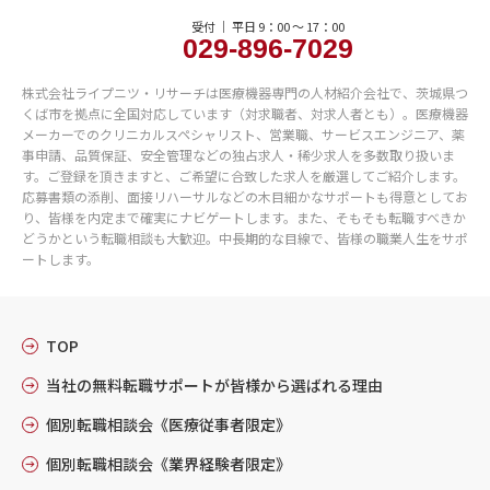
受付 ｜ 平日 9：00 〜 17：00
029-896-7029
株式会社ライプニツ・リサーチは医療機器専門の人材紹介会社で、茨城県つ
くば市を拠点に全国対応しています（対求職者、対求人者とも）。医療機器
メーカーでのクリニカルスペシャリスト、営業職、サービスエンジニア、薬
事申請、品質保証、安全管理などの独占求人・稀少求人を多数取り扱いま
す。ご登録を頂きますと、ご希望に合致した求人を厳選してご紹介します。
応募書類の添削、面接リハーサルなどの木目細かなサポートも得意としてお
り、皆様を内定まで確実にナビゲートします。また、そもそも転職すべきか
どうかという転職相談も大歓迎。中長期的な目線で、皆様の職業人生をサポ
ートします。
TOP
当社の無料転職サポートが
皆様から選ばれる理由
個別転職相談会
《医療従事者限定》
個別転職相談会
《業界経験者限定》