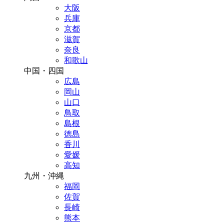
大阪
兵庫
京都
滋賀
奈良
和歌山
中国・四国
広島
岡山
山口
鳥取
島根
徳島
香川
愛媛
高知
九州・沖縄
福岡
佐賀
長崎
熊本