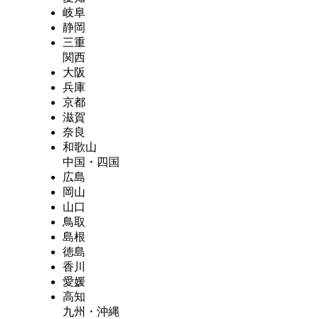
岐阜
静岡
三重
関西
大阪
兵庫
京都
滋賀
奈良
和歌山
中国・四国
広島
岡山
山口
鳥取
島根
徳島
香川
愛媛
高知
九州・沖縄