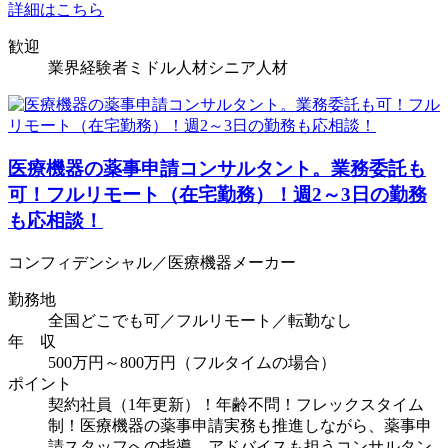
詳細はこちら
歓迎
業界経験者
ミドル人材
シニア人材
医療機器の薬事申請コンサルタント。業務委託も
可！フルリモート（在宅勤務）！週2～3日の勤務
も応相談！
コンフィデンシャル／医療機器メーカー
勤務地
全国どこでも可／フルリモート／転勤なし
年 収
500万円～800万円（フルタイムの場合）
ポイント
契約社員（1年更新）！年齢不問！フレックスタイム
制！医療機器の薬事申請実務も推進しながら、薬事申
請スタッフへの指導、アドバイスも担うコンサルタン