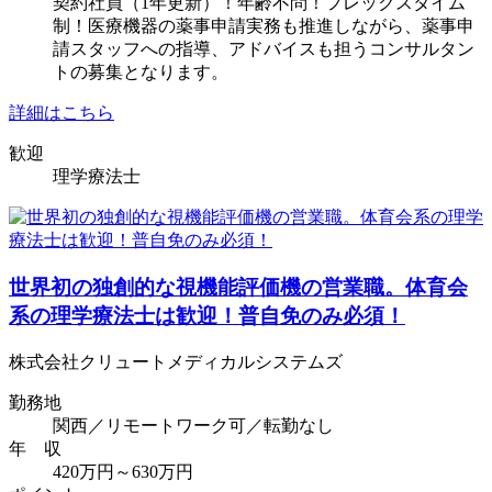
契約社員（1年更新）！年齢不問！フレックスタイム
制！医療機器の薬事申請実務も推進しながら、薬事申
請スタッフへの指導、アドバイスも担うコンサルタン
トの募集となります。
詳細はこちら
歓迎
理学療法士
世界初の独創的な視機能評価機の営業職。体育会
系の理学療法士は歓迎！普自免のみ必須！
株式会社クリュートメディカルシステムズ
勤務地
関西／リモートワーク可／転勤なし
年 収
420万円～630万円