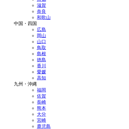
滋賀
奈良
和歌山
中国・四国
広島
岡山
山口
鳥取
島根
徳島
香川
愛媛
高知
九州・沖縄
福岡
佐賀
長崎
熊本
大分
宮崎
鹿児島