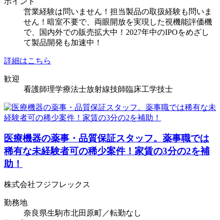
ポイント
営業経験は問いません！担当製品の取扱経験も問いま
せん！暗室不要で、両眼開放を実現した視機能評価機
で、国内外での販売拡大中！2027年中のIPOをめざし
て製品開発も加速中！
詳細はこちら
歓迎
看護師
理学療法士
放射線技師
臨床工学技士
医療機器の薬事・品質保証スタッフ。薬事職では
稀有な未経験者可の稀少案件！家賃の3分の2を補
助！
株式会社フジフレックス
勤務地
奈良県生駒市北田原町／転勤なし