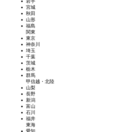
岩手
宮城
秋田
山形
福島
関東
東京
神奈川
埼玉
千葉
茨城
栃木
群馬
甲信越・北陸
山梨
長野
新潟
富山
石川
福井
東海
愛知