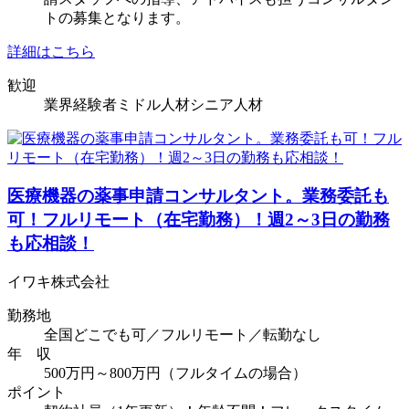
トの募集となります。
詳細はこちら
歓迎
業界経験者
ミドル人材
シニア人材
医療機器の薬事申請コンサルタント。業務委託も
可！フルリモート（在宅勤務）！週2～3日の勤務
も応相談！
イワキ株式会社
勤務地
全国どこでも可／フルリモート／転勤なし
年 収
500万円～800万円（フルタイムの場合）
ポイント