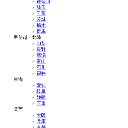
神奈川
埼玉
千葉
茨城
栃木
群馬
甲信越・北陸
山梨
長野
新潟
富山
石川
福井
東海
愛知
岐阜
静岡
三重
関西
大阪
兵庫
京都