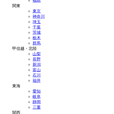
福島
関東
東京
神奈川
埼玉
千葉
茨城
栃木
群馬
甲信越・北陸
山梨
長野
新潟
富山
石川
福井
東海
愛知
岐阜
静岡
三重
関西