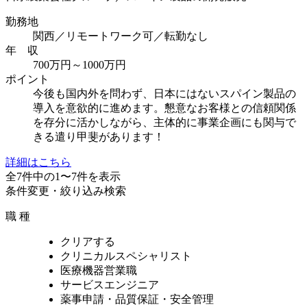
勤務地
関西／リモートワーク可／転勤なし
年 収
700万円～1000万円
ポイント
今後も国内外を問わず、日本にはないスパイン製品の
導入を意欲的に進めます。懇意なお客様との信頼関係
を存分に活かしながら、主体的に事業企画にも関与で
きる遣り甲斐があります！
詳細はこちら
全
7
件中の1〜7件を表示
条件変更・絞り込み検索
職 種
クリアする
クリニカルスペシャリスト
医療機器営業職
サービスエンジニア
薬事申請・品質保証・安全管理