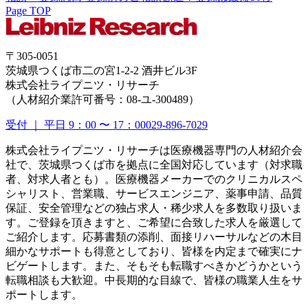
Page TOP
〒305-0051
茨城県つくば市二の宮1-2-2 酒井ビル3F
株式会社ライプニツ・リサーチ
（人材紹介業許可番号：08-ユ-300489）
受付 ｜ 平日 9：00 〜 17：00
029-896-7029
株式会社ライプニツ・リサーチは医療機器専門の人材紹介会
社で、茨城県つくば市を拠点に全国対応しています（対求職
者、対求人者とも）。医療機器メーカーでのクリニカルスペ
シャリスト、営業職、サービスエンジニア、薬事申請、品質
保証、安全管理などの独占求人・稀少求人を多数取り扱いま
す。ご登録を頂きますと、ご希望に合致した求人を厳選して
ご紹介します。応募書類の添削、面接リハーサルなどの木目
細かなサポートも得意としており、皆様を内定まで確実にナ
ビゲートします。また、そもそも転職すべきかどうかという
転職相談も大歓迎。中長期的な目線で、皆様の職業人生をサ
ポートします。