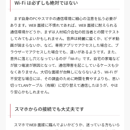
Wi-Fi は必ずしも絶対ではない
まず自身のPCやスマホの通信環境に細心の注意を払う必要が
あります。WEB 面接に不慣れであれば、WEB 面接に耐えられる
通信環境かどうか、まずは人材紹介会社の担当者との間でテスト
してみてもよいかもしれません。音声は綺麗に届くか、ビデオ動
画が固まらないか、など。専用アプリでアクセスした場合と、ブ
ラウザーでアクセスした場合でも、違いがあるようです。また、
意外に落とし穴となっているのが「Wi-Fi」です。自宅の家電など
が放つ電波が原因となって、通信障害を起こしているケースも少
なくありません。大切な面接が台無しにならないよう、Wi-Fi が
不安定な場合には、その調査のために時間を費やすよりも、思い
切ってLANケーブル（有線）に切り替えて通信したほうが、やは
り安心かもしれません。
スマホからの接続でも大丈夫です
スマホでWEB 面接に臨んでよいかどうか、迷っている方もいら