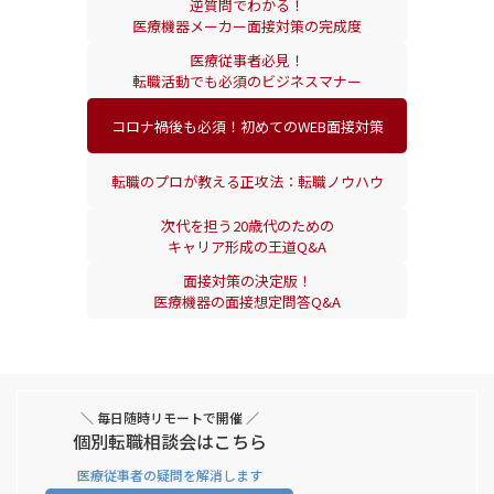
逆質問でわかる！
医療機器
メーカー面接対策の完成度
医療従事者必見！
転職活動でも
必須のビジネスマナー
コロナ禍後も必須！
初めてのWEB面接対策
転職のプロが教える
正攻法：転職ノウハウ
次代を担う20歳代のための
キャリア形成の王道Q&A
面接対策の決定版！
医療機器の面接想定問答Q&A
＼ 毎日随時リモートで開催 ／
個別転職相談会はこちら
医療従事者の疑問を解消します