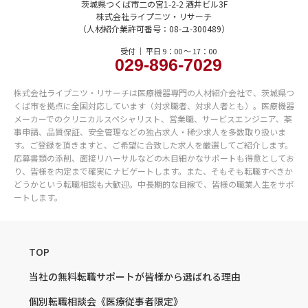
茨城県つくば市二の宮1-2-2 酒井ビル3F
株式会社ライプニツ・リサーチ
（人材紹介業許可番号：08-ユ-300489）
受付 ｜ 平日 9：00 〜 17：00
029-896-7029
株式会社ライプニツ・リサーチは医療機器専門の人材紹介会社で、茨城県つ
くば市を拠点に全国対応しています（対求職者、対求人者とも）。医療機器
メーカーでのクリニカルスペシャリスト、営業職、サービスエンジニア、薬
事申請、品質保証、安全管理などの独占求人・稀少求人を多数取り扱いま
す。ご登録を頂きますと、ご希望に合致した求人を厳選してご紹介します。
応募書類の添削、面接リハーサルなどの木目細かなサポートも得意としてお
り、皆様を内定まで確実にナビゲートします。また、そもそも転職すべきか
どうかという転職相談も大歓迎。中長期的な目線で、皆様の職業人生をサポ
ートします。
TOP
当社の無料転職サポートが
皆様から選ばれる理由
個別転職相談会
《医療従事者限定》