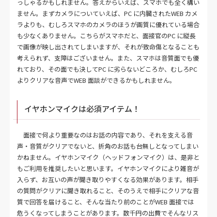
っしゃるかもしれません。答えからいえば、スマホでも全く構い
ません。まずカメラについていえば、PC に内臓されたWEB カメ
ラよりも、むしろスマホのカメラのほうが画質に優れている場合
も少なくありません。こちらがスマホだと、面接官のPC に縦長
で画像が映し出されてしまいますが、それが致命傷となることも
考えられず、支障はございません。また、スマホは音質面でも優
れており、その面でも決してPC に劣らないどころか、むしろPC
よりクリアな音声でWEB 面談ができるかもしれません。
イヤホンマイクは必須アイテム！
面接で何より重要なのはお話の内容であり、それを支える音
声・音質がクリアでないと、折角のお話も台無しとなってしまい
かねません。イヤホンマイク（ヘッドフォンマイク）は、是非と
もご利用を推奨したいと思います。イヤホンマイクにより雑音が
入らず、お互いの声が聞き取りやすくなる効果があります。相手
の質問がクリアに聞き取れること、そのうえで相手にクリアな音
質で回答を届けること、そんな当たり前のことがWEB 面接では
危うくなってしまうことがあります。数千円の出費でそんなリス