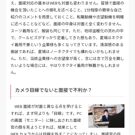
え、面接対応の基本はWEBも対面も変わりません。冒頭で面接の
機会を頂いたことへの御礼を述べること、1分程度の簡単な自己
紹介のコメントを用意しておくこと、転職動機や志望動機を明確
に述べることなどなど、面接の中身は対面と全く変わりません。
スーツ着用など、服装も同じです。ただ、地球温暖化の流れの中
で、クールビズがすっかり定着してきた感もあり、夏場はネクタ
イ着用不要という企業様も多くなってきています。清潔感のある
服装であれば、夏場はノーネクタイでも構わないかもしれませ
ん。ただ、当該企業様への志望度が高く、念には念で万全を期し
たいような場合には、やはりネクタイ着用が無難かもしれませ
ん。
カメラ目線でないと面接で不利か？
WEB 面接が対面と異なる点を挙げると
すれば、まず何よりも「目線」です。PC
の画面（モニター）に映し出された面接
官の顔を見ようとすれば、結果として
WEB カメラからは目線を外すことになってしまい、面接官の目