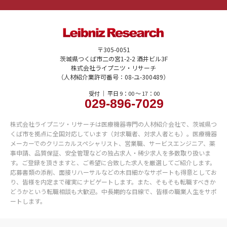
〒305-0051
茨城県つくば市二の宮1-2-2 酒井ビル3F
株式会社ライプニツ・リサーチ
（人材紹介業許可番号：08-ユ-300489）
受付 ｜ 平日 9：00 〜 17：00
029-896-7029
株式会社ライプニツ・リサーチは医療機器専門の人材紹介会社で、茨城県つ
くば市を拠点に全国対応しています（対求職者、対求人者とも）。医療機器
メーカーでのクリニカルスペシャリスト、営業職、サービスエンジニア、薬
事申請、品質保証、安全管理などの独占求人・稀少求人を多数取り扱いま
す。ご登録を頂きますと、ご希望に合致した求人を厳選してご紹介します。
応募書類の添削、面接リハーサルなどの木目細かなサポートも得意としてお
り、皆様を内定まで確実にナビゲートします。また、そもそも転職すべきか
どうかという転職相談も大歓迎。中長期的な目線で、皆様の職業人生をサポ
ートします。