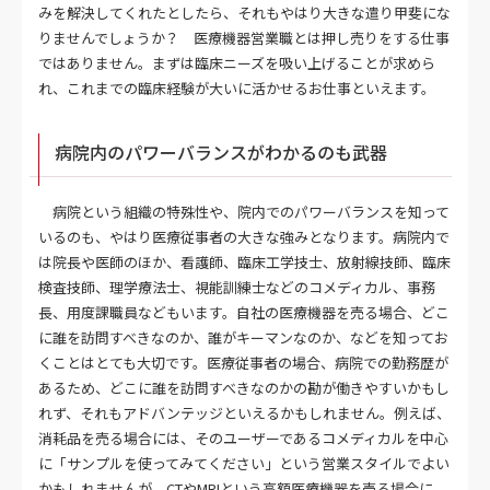
みを解決してくれたとしたら、それもやはり大きな遣り甲斐にな
りませんでしょうか？ 医療機器営業職とは押し売りをする仕事
ではありません。まずは臨床ニーズを吸い上げることが求めら
れ、これまでの臨床経験が大いに活かせるお仕事といえます。
病院内のパワーバランスがわかるのも武器
病院という組織の特殊性や、院内でのパワーバランスを知って
いるのも、やはり医療従事者の大きな強みとなります。病院内で
は院長や医師のほか、看護師、臨床工学技士、放射線技師、臨床
検査技師、理学療法士、視能訓練士などのコメディカル、事務
長、用度課職員などもいます。自社の医療機器を売る場合、どこ
に誰を訪問すべきなのか、誰がキーマンなのか、などを知ってお
くことはとても大切です。医療従事者の場合、病院での勤務歴が
あるため、どこに誰を訪問すべきなのかの勘が働きやすいかもし
れず、それもアドバンテッジといえるかもしれません。例えば、
消耗品を売る場合には、そのユーザーであるコメディカルを中心
に「サンプルを使ってみてください」という営業スタイルでよい
かもしれませんが、CTやMRIという高額医療機器を売る場合に