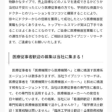
物静かなタイプで、売上目標などのノルマを達成できるかどうか
当初は不安だったという医療従事者の方でも、学術的な側面から
ドクターとのリレーションをコツコツと構築することにより、
徐々にドクターからの信頼を獲得して成功したという医療機器営
業職も少なくありません。トップセールスマンが実は口下手であ
ることはよくあることなのです。ご自身に医療機器営業職として
の適性があるかどうかなど、ご相談は当社ライプニツ・リサーチ
まで、ご遠慮なくお願いいたします。
医療従事者歓迎の募集は当社に集まる！
医療従事者を「医療機関から医療機関へ」と横に橋渡す医療系
エージェントは数多ありますが、当社ライプニツ・リサーチは、
医療従事者を「医療機関から医療機器メーカーへ」と斜めに橋渡
す稀有なエージェントです。当社は医療従事者の専門性に着目し
て、その専門性を活用するよう、医療機器メーカーへの発信を
日々継続しています。その結果、当社には「看護師歓迎！医療の
専門知識を医療機器営業職で活かしませんか？」「理学療法士歓
迎！営業経験は問いません」「臨床工学技士歓迎！企業勤務経験