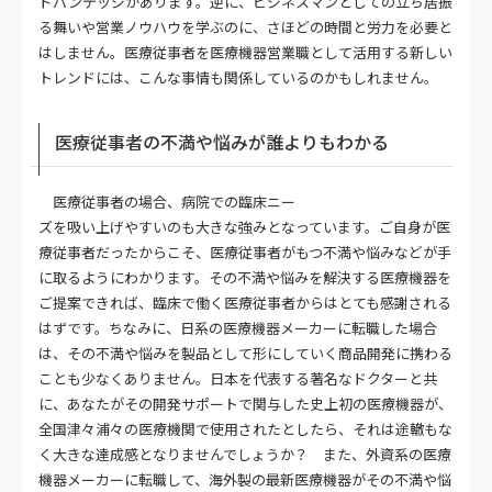
ドバンテッジがあります。逆に、ビジネスマンとしての立ち居振
る舞いや営業ノウハウを学ぶのに、さほどの時間と労力を必要と
はしません。医療従事者を医療機器営業職として活用する新しい
トレンドには、こんな事情も関係しているのかもしれません。
医療従事者の不満や悩みが誰よりもわかる
医療従事者の場合、病院での臨床ニー
ズを吸い上げやすいのも大きな強みとなっています。ご自身が医
療従事者だったからこそ、医療従事者がもつ不満や悩みなどが手
に取るようにわかります。その不満や悩みを解決する医療機器を
ご提案できれば、臨床で働く医療従事者からはとても感謝される
はずです。ちなみに、日系の医療機器メーカーに転職した場合
は、その不満や悩みを製品として形にしていく商品開発に携わる
ことも少なくありません。日本を代表する著名なドクターと共
に、あなたがその開発サポートで関与した史上初の医療機器が、
全国津々浦々の医療機関で使用されたとしたら、それは途轍もな
く大きな達成感となりませんでしょうか？ また、外資系の医療
機器メーカーに転職して、海外製の最新医療機器がその不満や悩