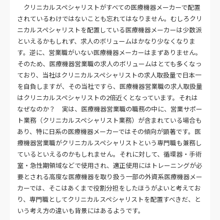
クリニカルスペシャリストがすべての医療機器メーカーで配置
されているわけではないことも忘れてはなりません。むしろクリ
ニカルスペシャリストを配置している医療機器メーカーは少数派
といえるかもしれず、求人のボリュームはかなり少なくなりま
す。逆に、営業職がいない医療機器メーカーはまずありません。
そのため、医療機器営業職の求人のボリュームはとても多くなっ
ており、当社はクリニカルスペシャリストの求人取扱量で日本一
を自負しますが、その当社ですら、医療機器営業職の求人取扱量
はクリニカルスペシャリストの2倍近くとなっています。それは
なぜなのか？ 実は、医療機器営業職の職務の中に、営業サポー
ト業務（クリニカルスペシャリスト業務）が含まれている場合も
あり、特に日系の医療機器メーカーではその傾向が顕著です。医
療機器営業職がクリニカルスペシャリストという専門職も兼務し
ているといえるのかもしれません。それに対して、循環器・手術
室・急性期領域などで使用され、適正使用にはトレーニングが必
要とされる高度な医療機器を取り扱う一部の外資系医療機器メー
カーでは、そこはあくまで役割分担をしたほうがよいと考えてお
り、専門職としてクリニカルスペシャリストを配置すべきだ、と
いう考え方の違いも背景にはあるようです。