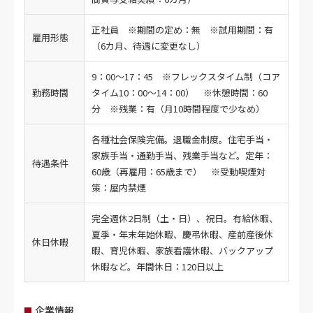
正社員 ※期間の定め：無 ※試用期間：有
雇用形態
（6カ月、待遇に変更なし）
9：00～17：45 ※フレックスタイム制（コア
勤務時間
タイム10：00～14：00） ※休憩時間：60
分 ※残業：有（月10時間程度で少なめ）
各種社会保険完備。退職金制度。住宅手当・
家族手当・通勤手当、残業手当など。定年：
待遇条件
60歳（再雇用：65歳まで） ※受動喫煙対
策：屋内禁煙
完全週休2日制（土・日）、祝日。有給休暇、
夏季・年末年始休暇、慶弔休暇、産前産後休
休日休暇
暇、育児休暇、家族看護休暇、バックアップ
休暇など。年間休日：120日以上
企業情報