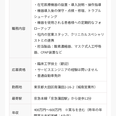
・在宅医療機器の設置・導入説明・操作指導
・機器導入後の保守・点検・修理、トラブル
シューティング
・機器を使用される患者様への定期的なフォ
職務内容
ローアップ
・社内の営業スタッフ、クリニカルスペシャリ
ストとの連携
・担当製品：酸素濃縮器、マスク式人工呼吸
器、CPAP装置など
・臨床工学技士（歓迎）
応募資格
・サービスエンジニアの経験は問いません
・普通自動車免許
勤務地
東京都大田区南蒲田2-16-2（城南営業所）
最寄駅
京急本線「京急蒲田駅」から徒歩12分
400万円～600万円 ※賞与を含む（昨年の年
年収
間賞与支給実績：6カ月）