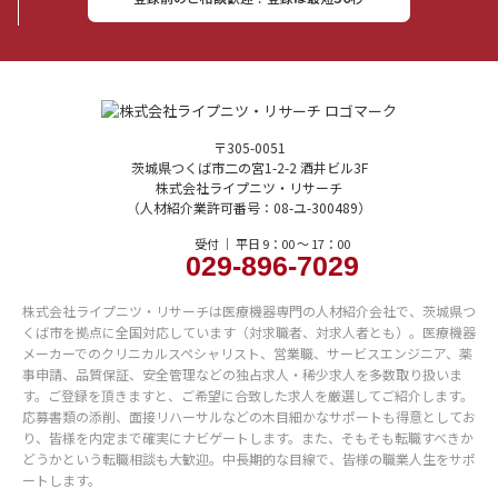
〒305-0051
茨城県つくば市二の宮1-2-2 酒井ビル3F
株式会社ライプニツ・リサーチ
（人材紹介業許可番号：08-ユ-300489）
受付 ｜ 平日 9：00 〜 17：00
029-896-7029
株式会社ライプニツ・リサーチは医療機器専門の人材紹介会社で、茨城県つ
くば市を拠点に全国対応しています（対求職者、対求人者とも）。医療機器
メーカーでのクリニカルスペシャリスト、営業職、サービスエンジニア、薬
事申請、品質保証、安全管理などの独占求人・稀少求人を多数取り扱いま
す。ご登録を頂きますと、ご希望に合致した求人を厳選してご紹介します。
応募書類の添削、面接リハーサルなどの木目細かなサポートも得意としてお
り、皆様を内定まで確実にナビゲートします。また、そもそも転職すべきか
どうかという転職相談も大歓迎。中長期的な目線で、皆様の職業人生をサポ
ートします。