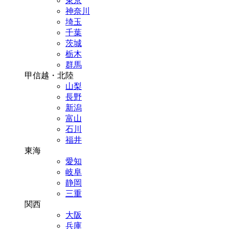
東京
神奈川
埼玉
千葉
茨城
栃木
群馬
甲信越・北陸
山梨
長野
新潟
富山
石川
福井
東海
愛知
岐阜
静岡
三重
関西
大阪
兵庫