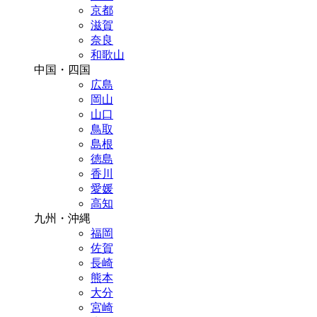
京都
滋賀
奈良
和歌山
中国・四国
広島
岡山
山口
鳥取
島根
徳島
香川
愛媛
高知
九州・沖縄
福岡
佐賀
長崎
熊本
大分
宮崎