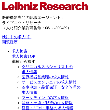
医療機器専門の転職エージェント：
ライプニツ・リサーチ
（人材紹介業許可番号：08-ユ-300489）
検討中の求人
0件
閲覧履歴
求人検索
求人検索TOP
職種から探す
クリニカルスペシャリストの
求人情報
医療機器営業職の求人情報
サービスエンジニアの求人情報
薬事申請・品質保証・安全管理の
求人情報
マーケティングの求人情報
開発・技術・製造の求人情報
経営・SCM・事務の求人情報