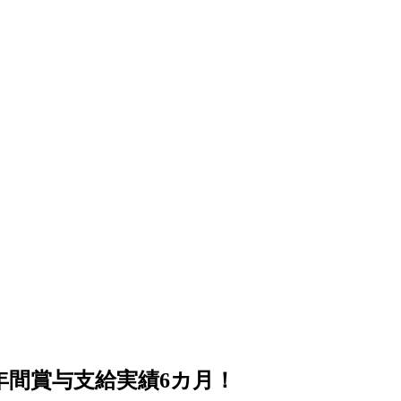
間賞与支給実績6カ月！