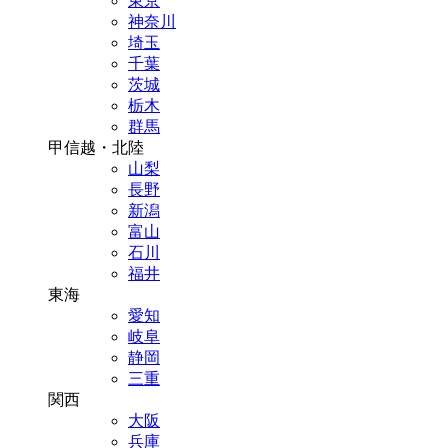
東京
神奈川
埼玉
千葉
茨城
栃木
群馬
甲信越・北陸
山梨
長野
新潟
富山
石川
福井
東海
愛知
岐阜
静岡
三重
関西
大阪
兵庫