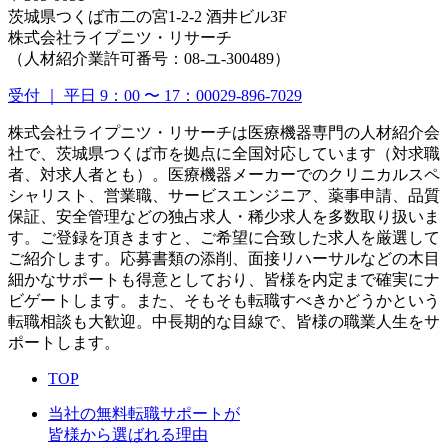
茨城県つくば市二の宮1-2-2 酒井ビル3F
株式会社ライプニツ・リサーチ
（人材紹介業許可番号：08-ユ-300489）
受付 ｜ 平日 9：00 〜 17：00
029-896-7029
株式会社ライプニツ・リサーチは医療機器専門の人材紹介会
社で、茨城県つくば市を拠点に全国対応しています（対求職
者、対求人者とも）。医療機器メーカーでのクリニカルスペ
シャリスト、営業職、サービスエンジニア、薬事申請、品質
保証、安全管理などの独占求人・稀少求人を多数取り扱いま
す。ご登録を頂きますと、ご希望に合致した求人を厳選して
ご紹介します。応募書類の添削、面接リハーサルなどの木目
細かなサポートも得意としており、皆様を内定まで確実にナ
ビゲートします。また、そもそも転職すべきかどうかという
転職相談も大歓迎。中長期的な目線で、皆様の職業人生をサ
ポートします。
TOP
当社の無料転職サポートが
皆様から選ばれる理由