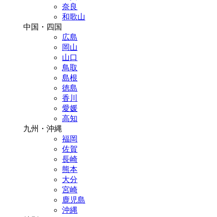
奈良
和歌山
中国・四国
広島
岡山
山口
鳥取
島根
徳島
香川
愛媛
高知
九州・沖縄
福岡
佐賀
長崎
熊本
大分
宮崎
鹿児島
沖縄