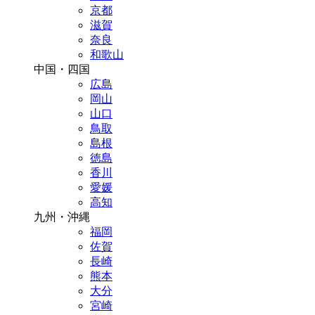
京都
滋賀
奈良
和歌山
中国・四国
広島
岡山
山口
鳥取
島根
徳島
香川
愛媛
高知
九州・沖縄
福岡
佐賀
長崎
熊本
大分
宮崎