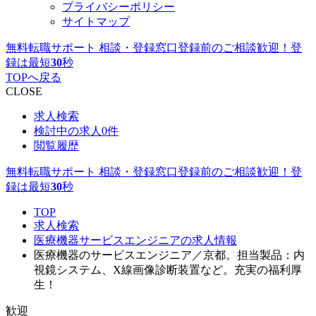
プライバシーポリシー
サイトマップ
無料転職サポート 相談・登録窓口
登録前のご相談歓迎！登
録は最短
30
秒
TOPへ戻る
CLOSE
求人検索
検討中の求人
0件
閲覧履歴
無料転職サポート 相談・登録窓口
登録前のご相談歓迎！登
録は最短
30
秒
TOP
求人検索
医療機器サービスエンジニアの求人情報
医療機器のサービスエンジニア／京都。担当製品：内
視鏡システム、X線画像診断装置など。充実の福利厚
生！
歓迎