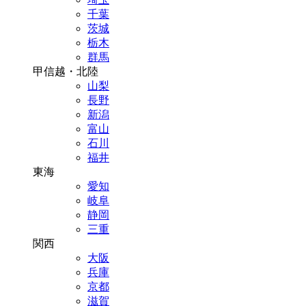
千葉
茨城
栃木
群馬
甲信越・北陸
山梨
長野
新潟
富山
石川
福井
東海
愛知
岐阜
静岡
三重
関西
大阪
兵庫
京都
滋賀