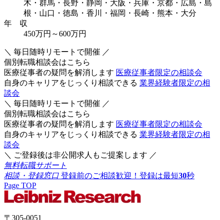
木・群馬・長野・静岡・大阪・兵庫・京都・広島・島
根・山口・徳島・香川・福岡・長崎・熊本・大分
年 収
450万円～600万円
＼ 毎日随時リモートで開催 ／
個別転職相談会はこちら
医療従事者の疑問を解消します
医療従事者限定の相談会
自身のキャリアをじっくり相談できる
業界経験者限定の相
談会
＼ 毎日随時リモートで開催 ／
個別転職相談会はこちら
医療従事者の疑問を解消します
医療従事者限定の相談会
自身のキャリアをじっくり相談できる
業界経験者限定の相
談会
＼ ご登録後は非公開求人もご提案します ／
無料転職サポート
相談・登録窓口
登録前のご相談歓迎！登録は最短
30
秒
Page TOP
〒305-0051