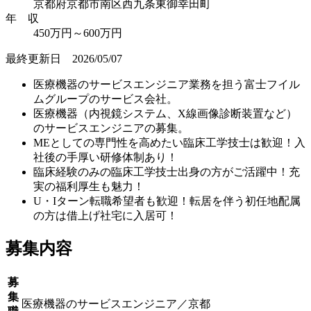
京都府京都市南区西九条東御幸田町
年 収
450万円～600万円
最終更新日 2026/05/07
医療機器のサービスエンジニア業務を担う富士フイル
ムグループのサービス会社。
医療機器（内視鏡システム、X線画像診断装置など）
のサービスエンジニアの募集。
MEとしての専門性を高めたい臨床工学技士は歓迎！入
社後の手厚い研修体制あり！
臨床経験のみの臨床工学技士出身の方がご活躍中！充
実の福利厚生も魅力！
U・Iターン転職希望者も歓迎！転居を伴う初任地配属
の方は借上げ社宅に入居可！
募集内容
募
集
医療機器のサービスエンジニア／京都