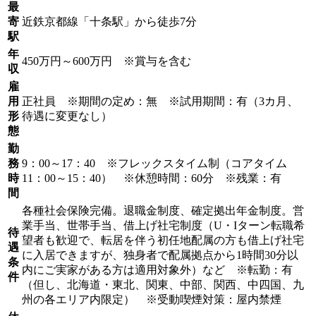
最
寄
近鉄京都線「十条駅」から徒歩7分
駅
年
450万円～600万円 ※賞与を含む
収
雇
用
正社員 ※期間の定め：無 ※試用期間：有（3カ月、
形
待遇に変更なし）
態
勤
務
9：00～17：40 ※フレックスタイム制（コアタイム
時
11：00～15：40） ※休憩時間：60分 ※残業：有
間
各種社会保険完備。退職金制度、確定拠出年金制度。営
業手当、世帯手当、借上げ社宅制度（U・Iターン転職希
待
望者も歓迎で、転居を伴う初任地配属の方も借上げ社宅
遇
に入居できますが、独身者で配属拠点から1時間30分以
条
内にご実家がある方は適用対象外）など ※転勤：有
件
（但し、北海道・東北、関東、中部、関西、中四国、九
州の各エリア内限定） ※受動喫煙対策：屋内禁煙