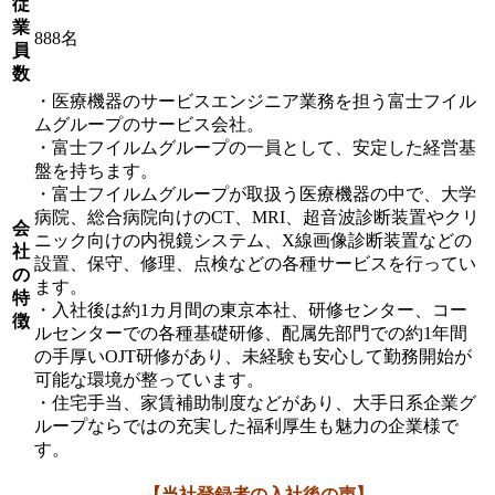
従
業
888名
員
数
・医療機器のサービスエンジニア業務を担う富士フイル
ムグループのサービス会社。
・富士フイルムグループの一員として、安定した経営基
盤を持ちます。
・富士フイルムグループが取扱う医療機器の中で、大学
病院、総合病院向けのCT、MRI、超音波診断装置やクリ
会
ニック向けの内視鏡システム、X線画像診断装置などの
社
設置、保守、修理、点検などの各種サービスを行ってい
の
ます。
特
・入社後は約1カ月間の東京本社、研修センター、コー
徴
ルセンターでの各種基礎研修、配属先部門での約1年間
の手厚いOJT研修があり、未経験も安心して勤務開始が
可能な環境が整っています。
・住宅手当、家賃補助制度などがあり、大手日系企業グ
ループならではの充実した福利厚生も魅力の企業様で
す。
【当社登録者の入社後の声】