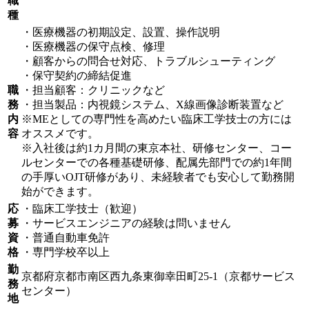
職
種
・医療機器の初期設定、設置、操作説明
・医療機器の保守点検、修理
・顧客からの問合せ対応、トラブルシューティング
・保守契約の締結促進
職
・担当顧客：クリニックなど
務
・担当製品：内視鏡システム、X線画像診断装置など
内
※MEとしての専門性を高めたい臨床工学技士の方には
容
オススメです。
※入社後は約1カ月間の東京本社、研修センター、コー
ルセンターでの各種基礎研修、配属先部門での約1年間
の手厚いOJT研修があり、未経験者でも安心して勤務開
始ができます。
応
・臨床工学技士（歓迎）
募
・サービスエンジニアの経験は問いません
資
・普通自動車免許
格
・専門学校卒以上
勤
京都府京都市南区西九条東御幸田町25-1（京都サービス
務
センター）
地