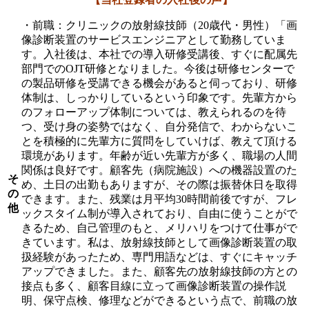
・前職：クリニックの放射線技師（20歳代・男性）「画
像診断装置のサービスエンジニアとして勤務していま
す。入社後は、本社での導入研修受講後、すぐに配属先
部門でのOJT研修となりました。今後は研修センターで
の製品研修を受講できる機会があると伺っており、研修
体制は、しっかりしているという印象です。先輩方から
のフォローアップ体制については、教えられるのを待
つ、受け身の姿勢ではなく、自分発信で、わからないこ
とを積極的に先輩方に質問をしていけば、教えて頂ける
環境があります。年齢が近い先輩方が多く、職場の人間
関係は良好です。顧客先（病院施設）への機器設置のた
そ
め、土日の出勤もありますが、その際は振替休日を取得
の
できます。また、残業は月平均30時間前後ですが、フレ
他
ックスタイム制が導入されており、自由に使うことがで
きるため、自己管理のもと、メリハリをつけて仕事がで
きています。私は、放射線技師として画像診断装置の取
扱経験があったため、専門用語などは、すぐにキャッチ
アップできました。また、顧客先の放射線技師の方との
接点も多く、顧客目線に立って画像診断装置の操作説
明、保守点検、修理などができるという点で、前職の放