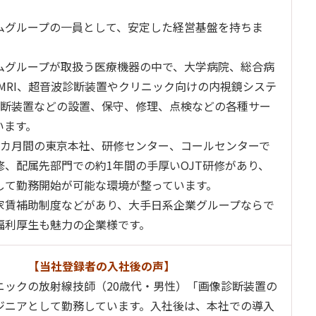
。
ムグループの一員として、安定した経営基盤を持ちま
ムグループが取扱う医療機器の中で、大学病院、総合病
、MRI、超音波診断装置やクリニック向けの内視鏡システ
診断装置などの設置、保守、修理、点検などの各種サー
います。
1カ月間の東京本社、研修センター、コールセンターで
修、配属先部門での約1年間の手厚いOJT研修があり、
して勤務開始が可能な環境が整っています。
家賃補助制度などがあり、大手日系企業グループならで
福利厚生も魅力の企業様です。
【当社登録者の入社後の声】
ニックの放射線技師（20歳代・男性）「画像診断装置の
ジニアとして勤務しています。入社後は、本社での導入