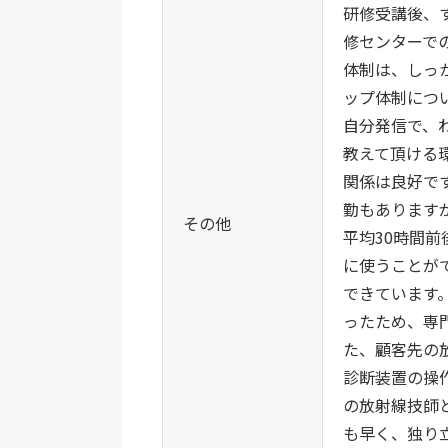
研修受講後、
修センターで
体制は、しっ
ップ体制につ
自分発信で、
教えて頂ける
関係は良好で
勤もあります
その他
平均30時間
に使うことが
できています
ったため、専
た、顧客先の
診断装置の操
の放射線技師
も早く、独り