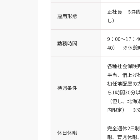
正社員 ※期
雇用形態
し）
9：00～17
勤務時間
40） ※休憩
各種社会保険
手当、借上げ
初任地配属の
待遇条件
ら1時間30
（但し、北海
内限定） ※
完全週休2日
休日休暇
暇、育児休暇