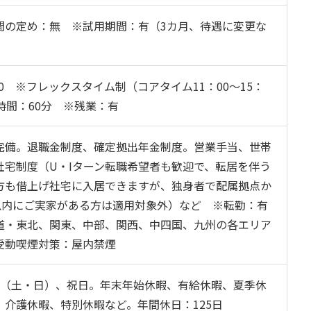
間の定め：無 ※試用期間：有（3カ月、待遇に変更な
：40 ※フレックスタイム制（コアタイム11：00～15：
時間：60分 ※残業：有
完備。退職金制度、確定拠出年金制度。営業手当、世帯
社宅制度（U・Iターン転職希望者も歓迎で、転居を伴う
方も借上げ社宅に入居できますが、独身者で配属拠点か
分以内にご実家がある方は適用対象外）など ※転勤：有
道・東北、関東、中部、関西、中四国、九州の各エリア
受動喫煙対策：屋内禁煙
制（土・日）、祝日。年末年始休暇、有給休暇、夏季休
、介護休暇、特別休暇など。年間休日：125日