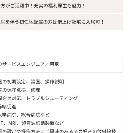
の方がご活躍中！充実の福利厚生も魅力！
転居を伴う初任地配属の方は借上げ社宅に入居可！
のサービスエンジニア／東京
置の初期設定、設置、操作説明
置の保守点検、修理
問合せ対応、トラブルシューティング
締結促進
大学病院、総合病院など
T、MRI、超音波診断装置など
置の設定や操作方法にご興味のあるメカ好きの放射線技