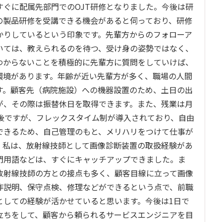
すぐに配属先部門でのOJT研修となりました。今後は研
の製品研修を受講できる機会があると伺っており、研修
かりしているという印象です。先輩方からのフォローア
いては、教えられるのを待つ、受け身の姿勢ではなく、
わからないことを積極的に先輩方に質問をしていけば、
環境があります。年齢が近い先輩方が多く、職場の人間
す。顧客先（病院施設）への機器設置のため、土日の出
が、その際は振替休日を取得できます。また、残業は月
前後ですが、フレックスタイム制が導入されており、自由
できるため、自己管理のもと、メリハリをつけて仕事が
。私は、放射線技師として画像診断装置の取扱経験があ
門用語などは、すぐにキャッチアップできました。ま
放射線技師の方との接点も多く、顧客目線に立って画像
作説明、保守点検、修理などができるという点で、前職
としての経験が活かせていると思います。今後は1日で
立ちをして、顧客から頼られるサービスエンジニアを目