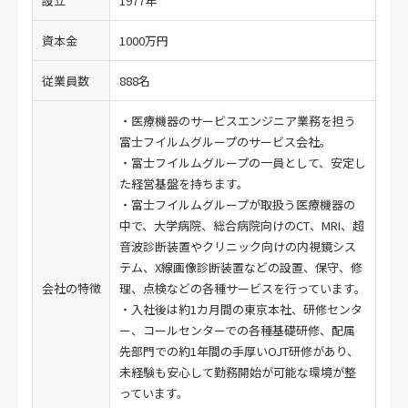
設立
1977年
資本金
1000万円
従業員数
888名
・医療機器のサービスエンジニア業務を担う
富士フイルムグループのサービス会社。
・富士フイルムグループの一員として、安定し
た経営基盤を持ちます。
・富士フイルムグループが取扱う医療機器の
中で、大学病院、総合病院向けのCT、MRI、超
音波診断装置やクリニック向けの内視鏡シス
テム、X線画像診断装置などの設置、保守、修
会社の特徴
理、点検などの各種サービスを行っています。
・入社後は約1カ月間の東京本社、研修センタ
ー、コールセンターでの各種基礎研修、配属
先部門での約1年間の手厚いOJT研修があり、
未経験も安心して勤務開始が可能な環境が整
っています。