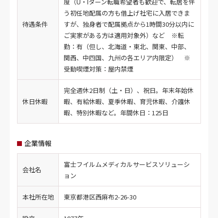
度（U・Iターン転職希望者も歓迎で、転居を伴
う初任地配属の方も借上げ社宅に入居できま
待遇条件
すが、独身者で配属拠点から1時間30分以内に
ご実家がある方は適用対象外）など ※転
勤：有（但し、北海道・東北、関東、中部、
関西、中四国、九州の各エリア内限定） ※
受動喫煙対策：屋内禁煙
完全週休2日制（土・日）、祝日。年末年始休
休日休暇
暇、有給休暇、夏季休暇、育児休暇、介護休
暇、特別休暇など。年間休日：125日
企業情報
富士フイルムメディカルサービスソリューシ
会社名
ョン
本社所在地
東京都港区西麻布2-26-30