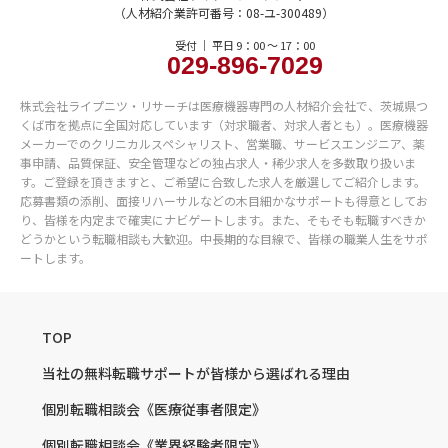
（人材紹介業許可番号：08-ユ-300489）
受付 ｜ 平日 9：00 〜 17：00
029-896-7029
株式会社ライプニツ・リサーチは医療機器専門の人材紹介会社で、茨城県つ
くば市を拠点に全国対応しています（対求職者、対求人者とも）。医療機器
メーカーでのクリニカルスペシャリスト、営業職、サービスエンジニア、薬
事申請、品質保証、安全管理などの独占求人・稀少求人を多数取り扱いま
す。ご登録を頂きますと、ご希望に合致した求人を厳選してご紹介します。
応募書類の添削、面接リハーサルなどの木目細かなサポートも得意としてお
り、皆様を内定まで確実にナビゲートします。また、そもそも転職すべきか
どうかという転職相談も大歓迎。中長期的な目線で、皆様の職業人生をサポ
ートします。
TOP
当社の無料転職サポートが
皆様から選ばれる理由
個別転職相談会
《医療従事者限定》
個別転職相談会
《業界経験者限定》