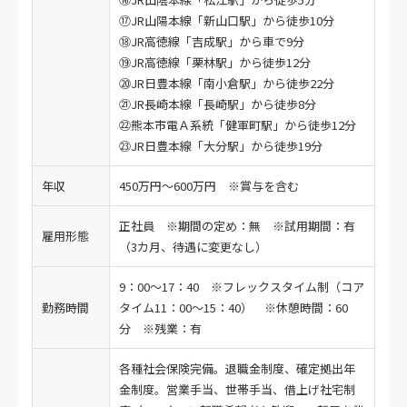
⑰JR山陽本線「新山口駅」から徒歩10分
⑱JR高徳線「吉成駅」から車で9分
⑲JR高徳線「栗林駅」から徒歩12分
⑳JR日豊本線「南小倉駅」から徒歩22分
㉑JR長崎本線「長崎駅」から徒歩8分
㉒熊本市電Ａ系統「健軍町駅」から徒歩12分
㉓JR日豊本線「大分駅」から徒歩19分
年収
450万円～600万円 ※賞与を含む
正社員 ※期間の定め：無 ※試用期間：有
雇用形態
（3カ月、待遇に変更なし）
9：00～17：40 ※フレックスタイム制（コア
勤務時間
タイム11：00～15：40） ※休憩時間：60
分 ※残業：有
各種社会保険完備。退職金制度、確定拠出年
金制度。営業手当、世帯手当、借上げ社宅制