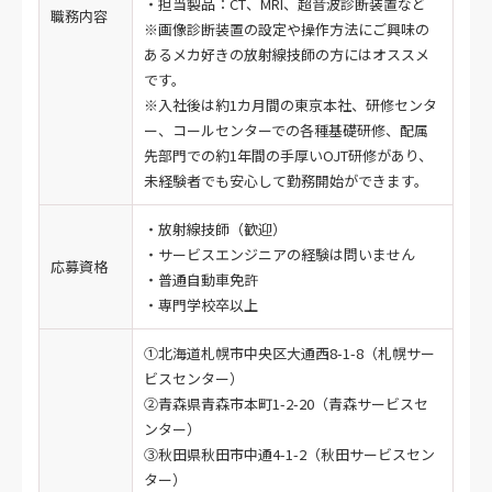
・担当製品：CT、MRI、超音波診断装置など
職務内容
※画像診断装置の設定や操作方法にご興味の
あるメカ好きの放射線技師の方にはオススメ
です。
※入社後は約1カ月間の東京本社、研修センタ
ー、コールセンターでの各種基礎研修、配属
先部門での約1年間の手厚いOJT研修があり、
未経験者でも安心して勤務開始ができます。
・放射線技師（歓迎）
・サービスエンジニアの経験は問いません
応募資格
・普通自動車免許
・専門学校卒以上
①北海道札幌市中央区大通西8-1-8（札幌サー
ビスセンター）
②青森県青森市本町1-2-20（青森サービスセ
ンター）
③秋田県秋田市中通4-1-2（秋田サービスセン
ター）