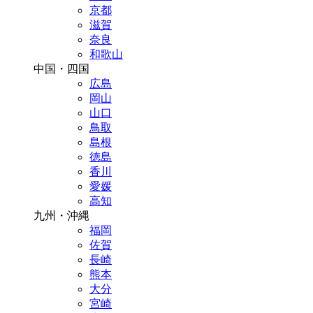
京都
滋賀
奈良
和歌山
中国・四国
広島
岡山
山口
鳥取
島根
徳島
香川
愛媛
高知
九州・沖縄
福岡
佐賀
長崎
熊本
大分
宮崎