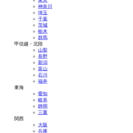
東京
神奈川
埼玉
千葉
茨城
栃木
群馬
甲信越・北陸
山梨
長野
新潟
富山
石川
福井
東海
愛知
岐阜
静岡
三重
関西
大阪
兵庫