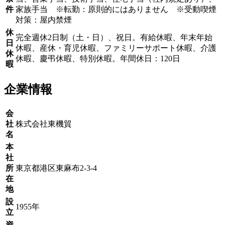
件
家族手当 ※転勤：原則的にはありません ※受動喫煙
対策：屋内禁煙
休
完全週休2日制（土・日）、祝日。有給休暇、年末年始
日
休暇、産休・育児休暇、ファミリーサポート休暇、介護
休
休暇、慶弔休暇、特別休暇。年間休日：120日
暇
企業情報
会
社
株式会社東機貿
名
本
社
所
東京都港区東麻布2-3-4
在
地
設
1955年
立
資