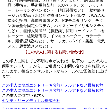
器、排痰補助装置、NPPV用マスクなど）、病院設備製
品（手術台、手術用無影灯、ICUベッド、ストレッチャ
ー、シーリングペンダント、陰圧装置など）、脳神経サ
ージカル製品（水頭症治療用シャントバルブ、埋め込み
式薬剤投与、高周波電気メス、ICPモニタリング、チタ
ン製頭蓋骨固定システム、ハイスピードドリルシステム
など）、産婦人科製品（腹腔鏡手術用コードレスモルセ
レーター、組織培養液、インキュベーター、カテーテ
ル、頚管拡張器など）、サージカルデバイス製品（電気
メス、超音波メスなど）。
【この求人に関するお問い合わせ】
この求人に関してご不明な点があれば、以下の「この求人に
簡単エントリー」から、ご遠慮なくお問い合わせをお願いい
たします。担当コンサルタントからメールでご回答差し上げ
ます。
この求人に簡単エントリー
お名前とメルアドなど最短10秒！
この求人に簡単エントリー
お名前とメルアドなど最短10秒！
この求人に似ている求人
センチュリーメディカル株式会社