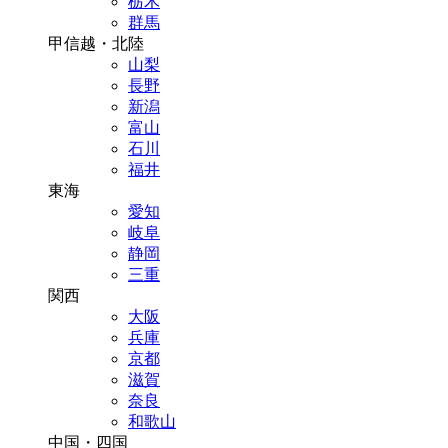
栃木
群馬
甲信越・北陸
山梨
長野
新潟
富山
石川
福井
東海
愛知
岐阜
静岡
三重
関西
大阪
兵庫
京都
滋賀
奈良
和歌山
中国・四国