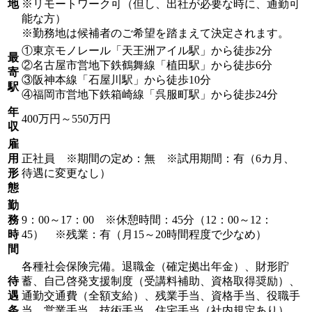
地
※リモートワーク可（但し、出社が必要な時に、通勤可
能な方）
※勤務地は候補者のご希望を踏まえて決定されます。
①東京モノレール「天王洲アイル駅」から徒歩2分
最
②名古屋市営地下鉄鶴舞線「植田駅」から徒歩6分
寄
③阪神本線「石屋川駅」から徒歩10分
駅
④福岡市営地下鉄箱崎線「呉服町駅」から徒歩24分
年
400万円～550万円
収
雇
用
正社員 ※期間の定め：無 ※試用期間：有（6カ月、
形
待遇に変更なし）
態
勤
務
9：00～17：00 ※休憩時間：45分（12：00～12：
時
45） ※残業：有（月15～20時間程度で少なめ）
間
各種社会保険完備。退職金（確定拠出年金）、財形貯
待
蓄、自己啓発支援制度（受講料補助、資格取得奨励）、
遇
通勤交通費（全額支給）、残業手当、資格手当、役職手
条
当、営業手当、技術手当、住宅手当（社内規定あり）、