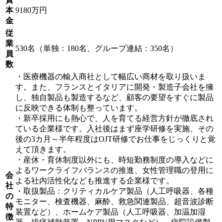
本
9180万円
金
従
業
530名（単独：180名、グループ連結：350名）
員
数
・医療機器の輸入商社として幅広い商材を取り扱いま
す。また、フランスとイタリアに開発・製造子会社を擁
し、独自製品も製造するなど、顧客の要望をすぐに製品
に反映できる体制も整っています。
・新卒採用にも熱心で、人を育てる経営方針が徹底され
ている企業様です。入社後はまず座学研修を実施、その
後の3カ月～半年程度はOJT研修でお仕事をじっくりと覚
えて頂きます。
・産休・育休制度以外にも、時短勤務制度の導入などに
よるワークライフバランスの推進、女性管理職の登用に
会
よる社内活性化なども推進する企業様です。
社
・取扱製品：クリティカルケア製品（人工呼吸器、各種
の
モニター、検査機器、麻酔、救急関連製品、超音波診断
特
装置など）、ホームケア製品（人工呼吸器、加温加湿
徴