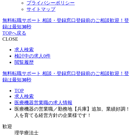
プライバシーポリシー
サイトマップ
無料転職サポート 相談・登録窓口
登録前のご相談歓迎！登
録は最短
30
秒
TOPへ戻る
CLOSE
求人検索
検討中の求人
0件
閲覧履歴
無料転職サポート 相談・登録窓口
登録前のご相談歓迎！登
録は最短
30
秒
TOP
求人検索
医療機器営業職の求人情報
医療機器の営業職／勤務地【兵庫】追加。業績好調！
人を育てる経営方針の企業様です！
歓迎
理学療法士