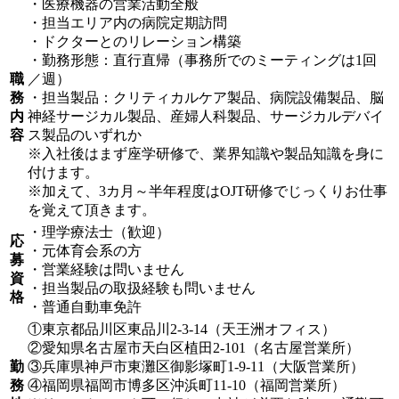
・医療機器の営業活動全般
・担当エリア内の病院定期訪問
・ドクターとのリレーション構築
・勤務形態：直行直帰（事務所でのミーティングは1回
職
／週）
務
・担当製品：クリティカルケア製品、病院設備製品、脳
内
神経サージカル製品、産婦人科製品、サージカルデバイ
容
ス製品のいずれか
※入社後はまず座学研修で、業界知識や製品知識を身に
付けます。
※加えて、3カ月～半年程度はOJT研修でじっくりお仕事
を覚えて頂きます。
・理学療法士（歓迎）
応
・元体育会系の方
募
・営業経験は問いません
資
・担当製品の取扱経験も問いません
格
・普通自動車免許
①東京都品川区東品川2-3-14（天王洲オフィス）
②愛知県名古屋市天白区植田2-101（名古屋営業所）
勤
③兵庫県神戸市東灘区御影塚町1-9-11（大阪営業所）
務
④福岡県福岡市博多区沖浜町11-10（福岡営業所）