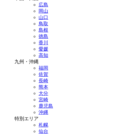
広島
岡山
山口
鳥取
島根
徳島
香川
愛媛
高知
九州・沖縄
福岡
佐賀
長崎
熊本
大分
宮崎
鹿児島
沖縄
特別エリア
札幌
仙台