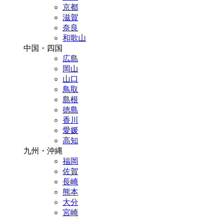
京都
滋賀
奈良
和歌山
中国・四国
広島
岡山
山口
鳥取
島根
徳島
香川
愛媛
高知
九州・沖縄
福岡
佐賀
長崎
熊本
大分
宮崎