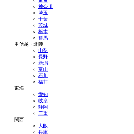
東京
神奈川
埼玉
千葉
茨城
栃木
群馬
甲信越・北陸
山梨
長野
新潟
富山
石川
福井
東海
愛知
岐阜
静岡
三重
関西
大阪
兵庫