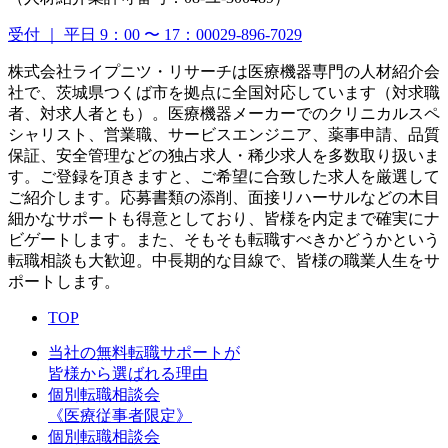
受付 ｜ 平日 9：00 〜 17：00
029-896-7029
株式会社ライプニツ・リサーチは医療機器専門の人材紹介会
社で、茨城県つくば市を拠点に全国対応しています（対求職
者、対求人者とも）。医療機器メーカーでのクリニカルスペ
シャリスト、営業職、サービスエンジニア、薬事申請、品質
保証、安全管理などの独占求人・稀少求人を多数取り扱いま
す。ご登録を頂きますと、ご希望に合致した求人を厳選して
ご紹介します。応募書類の添削、面接リハーサルなどの木目
細かなサポートも得意としており、皆様を内定まで確実にナ
ビゲートします。また、そもそも転職すべきかどうかという
転職相談も大歓迎。中長期的な目線で、皆様の職業人生をサ
ポートします。
TOP
当社の無料転職サポートが
皆様から選ばれる理由
個別転職相談会
《医療従事者限定》
個別転職相談会