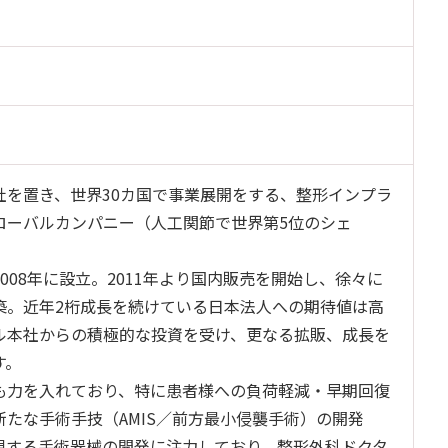
社を置き、世界30カ国で事業展開をする、整形インプラ
ローバルカンパニー（人工関節で世界第5位のシェ
008年に設立。2011年より国内販売を開始し、徐々に
築。近年2桁成長を続けている日本法人への期待値は高
ル本社からの積極的な投資を受け、更なる拡販、成長を
す。
も力を入れており、特に患者様への負荷軽減・早期回復
新たな手術手技（AMIS／前方最小侵襲手術）の開発
現する手術器械の開発に注力しており、整形外科ドクタ