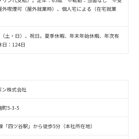
ソリン代支給）。定年：65歳 ※転勤：当面なし ※受
屋外喫煙可（屋外就業時）、個人宅による（在宅就業
制（土・日）、祝日。夏季休暇、年末年始休暇、年次有
日：124日
パン株式会社
5-3-5
武線「四ツ谷駅」から徒歩5分（本社所在地）