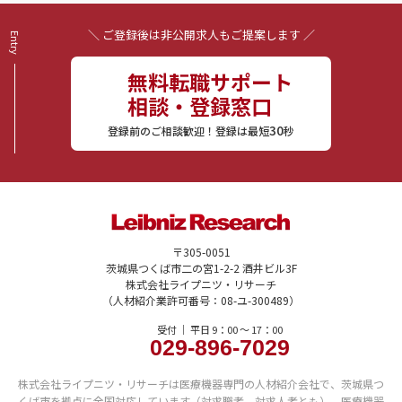
＼ ご登録後は非公開求人もご提案します ／
無料転職サポート
相談・登録窓口
30
登録前のご相談歓迎！登録は最短
秒
〒305-0051
茨城県つくば市二の宮1-2-2 酒井ビル3F
株式会社ライプニツ・リサーチ
（人材紹介業許可番号：08-ユ-300489）
受付 ｜ 平日 9：00 〜 17：00
029-896-7029
株式会社ライプニツ・リサーチは医療機器専門の人材紹介会社で、茨城県つ
くば市を拠点に全国対応しています（対求職者、対求人者とも）。医療機器