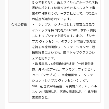
きる体制となり、富士フイルムグループの成長
戦略の柱として位置づけられるヘルスケア事
業の中核を担うグループ会社として、今後益々
の成長が期待されています。
会社の特徴
・「シナプス」シリーズとして豊富な製品ラ
インナップを持つ同社のPACSは、世界・国内
共にトップシェアを誇ります。また、「シナ
プス ヴィンセント」のブランドで高い認知度
を誇る医療用画像ワークステーションや一般
撮影装置においても、国内トップクラスのシ
ェアを誇ります。
・取扱製品：X線画像診断装置（一般撮影装
置、外科用Cアーム、マンモグラフィなど）、
PACS（シナプス）、医療用画像ワークステー
ション（シナプス ヴィンセント）、CT、
MRI、超音波診断装置、内視鏡システム、ヘル
スケアIT関連製品、医療AI関連製品、生化学検
査装置など。