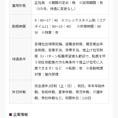
正社員 ※期間の定め：無 ※試用期間：有
雇用形態
（3カ月、待遇に変更なし）
9：00～17：40 ※フレックスタイム制（コア
勤務時間
タイム11：00～15：40） ※休憩時間：60
分 ※残業：有
各種社会保険完備。退職金制度、確定拠出年
金制度。営業手当、世帯手当、借上げ社宅制
度（U・Iターン転職希望者も歓迎で、転居を伴
待遇条件
う初任地配属の方も無条件で借上げ社宅に入
居できます）など ※転勤：有 ※受動喫煙
対策：屋内禁煙
完全週休2日制（土・日）、祝日。年末年始休
休日休暇
暇、有給休暇、夏季休暇、育児休暇、介護休
暇、特別休暇など。年間休日：123日
企業情報