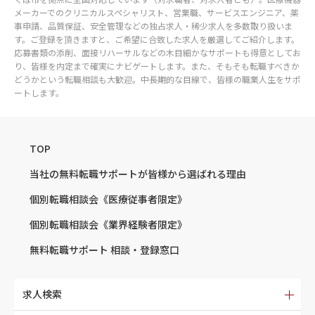
メーカーでのクリニカルスペシャリスト、営業職、サービスエンジニア、薬
事申請、品質保証、安全管理などの独占求人・稀少求人を多数取り扱いま
す。ご登録を頂きますと、ご希望に合致した求人を厳選してご紹介します。
応募書類の添削、面接リハーサルなどの木目細かなサポートも得意としてお
り、皆様を内定まで確実にナビゲートします。また、そもそも転職すべきか
どうかという転職相談も大歓迎。中長期的な目線で、皆様の職業人生をサポ
ートします。
TOP
当社の無料転職サポートが
皆様から選ばれる理由
個別転職相談会
《医療従事者限定》
個別転職相談会
《業界経験者限定》
無料転職サポート
相談・登録窓口
求人検索