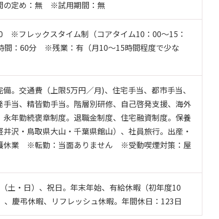
間の定め：無 ※試用期間：無
：30 ※フレックスタイム制（コアタイム10：00～15：
時間：60分 ※残業：有（月10～15時間程度で少な
完備。交通費（上限5万円／月)、住宅手当、都市手当、
発手当、精皆勤手当。階層別研修、自己啓発支援、海外
、永年勤続褒章制度。退職金制度、住宅融資制度。保養
軽井沢・鳥取県大山・千葉県館山）、社員旅行。出産・
護休業 ※転勤：当面ありません ※受動喫煙対策：屋
制（土・日）、祝日。年末年始、有給休暇（初年度10
）、慶弔休暇、リフレッシュ休暇。年間休日：123日