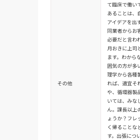
て臨床で働い
あることは、
アイデアを出
同業者からお
必要だと言わ
月おきに上司
ます。わから
囲気の方が多
理学から各種
その他
れば、適宜そ
や、循環器製
いては、みな
ん。課長以上
ょうか？フレ
く帰ることな
す。出張につ