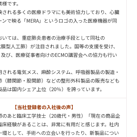
業様です。
映される多くの医療ドラマにも美術協力しており、心臓
ーンで映る「MERA」というロゴの入った医療機器が同
。
おいては、重症肺炎患者の治療手段として同社の
外式膜型人工肺）が注目されました。国等の支援を受け、
、及び、医療従事者向けのECMO講習会への協力も行い
用される電気メス、麻酔システム、呼吸器製品の製造・
節（膝関節・股関節）などの整形外科製品の販売なども
製品は国内シェア上位（20％）を誇っています。
【当社登録者の入社後の声】
師のあと臨床工学技士（20歳代・男性）「現在の商品企
臨床経験があることは、非常に有用だと感じます。社内
一環として、手術への立会いを行ったり、新製品につい