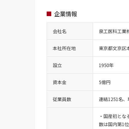
企業情報
会社名
泉工医科工業
本社所在地
東京都文京区本郷
設立
1950年
資本金
5億円
従業員数
連結1251名、
・国産初とな
数は国内第1