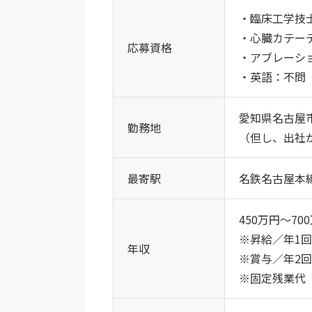
・臨床工学技
・心臓カテー
応募資格
・アブレーシ
・英語：不問
愛知県名古屋市
勤務地
（但し、出社
最寄駅
名鉄名古屋本
450万円～70
※昇給／年1回（
年収
※賞与／年2回
※固定残業代