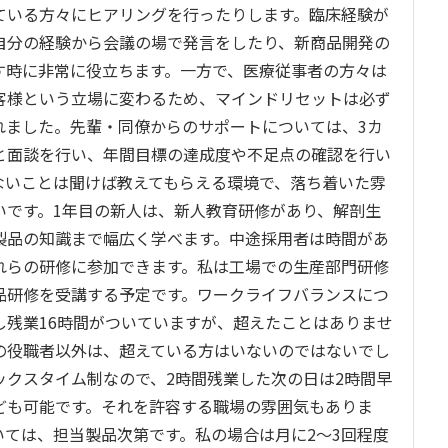
ている方々にヒアリングを行ったりします。臨床経験が
自分の経験から会議の場で発言をしたり、新商品開発の
す時に非常に役立ちます。一方で、医療従事者の方々は
客様という立場に変わるため、マインドリセットは必ず
れました。先輩・同僚からのサポートについては、3カ
と面談を行い、年間目標の達成度や不足点の確認を行い
ないことは聞けば教えてもらえる環境で、落ち着いた雰
いです。1年目の新人は、新人教育研修があり、解剖生
製品の知識まで幅広く学べます。中途採用者は時間があ
れらの研修に参加できます。私は工場での生産部門研修
品研修を受講する予定です。ワークライフバランスにつ
し残業16時間がついていますが、超えたことはありませ
の役職者以外は、超えている方はいないのではないでし
ックスタイム制なので、2時間残業した次の日は2時間早
ども可能です。それを許容する職場の雰囲気もありま
いては、担当製品次第です。私の場合は月に2〜3回程度