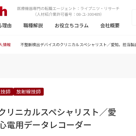
医療機器専門の転職エージェント：
ライプニツ・リサーチ
（人材紹介業許可番号：08-ユ-300489）
る理由
職種解説
お役立ちコラム
会社概要
人情報
不整脈検出デバイスのクリニカルスペシャリスト／愛知。担当製
査技師
放射線技師
クリニカルスペシャリスト／愛
心電用データレコーダー