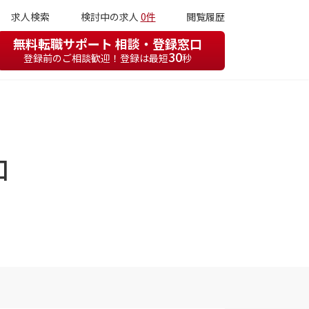
求人検索
検討中の求人
0件
閲覧履歴
無料転職サポート 相談・登録窓口
30
登録前のご相談歓迎！登録は最短
秒
口