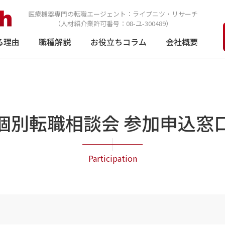
医療機器専門の転職エージェント：
ライプニツ・リサーチ
（人材紹介業許可番号：08-ユ-300489）
る理由
職種解説
お役立ちコラム
会社概要
個別転職相談会 参加申込窓