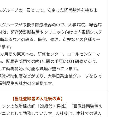
。
ムグループの一員として、安定した経営基盤を持ちま
ムグループが取扱う医療機器の中で、大学病院、総合病
、MRI、超音波診断装置やクリニック向けの内視鏡システ
診断装置などの設置、保守、修理、点検などの各種サー
います。
1カ月間の東京本社、研修センター、コールセンターで
修、配属先部門での約1年間の手厚いOJT研修があり、
して勤務開始が可能な環境が整っています。
家賃補助制度などがあり、大手日系企業グループならで
福利厚生も魅力の企業様です。
【当社登録者の入社後の声】
ニックの放射線技師（20歳代・男性）「画像診断装置の
ジニアとして勤務しています。入社後は、本社での導入