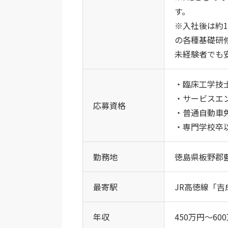
す。
※入社後は約
の各種基礎研
未経験者でも
・臨床工学技
・サービスエ
応募資格
・普通自動車
・専門学校卒
勤務地
徳島県板野郡藍
最寄駅
JR高徳線「吉
年収
450万円～6