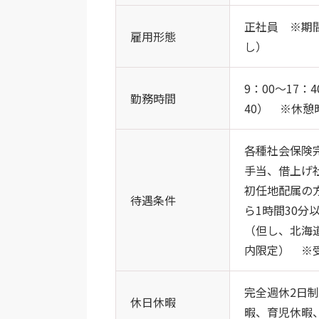
正社員 ※期
雇用形態
し）
9：00～17
勤務時間
40） ※休憩
各種社会保険
手当、借上げ
初任地配属の
待遇条件
ら1時間30
（但し、北海
内限定） ※
完全週休2日
休日休暇
暇、育児休暇