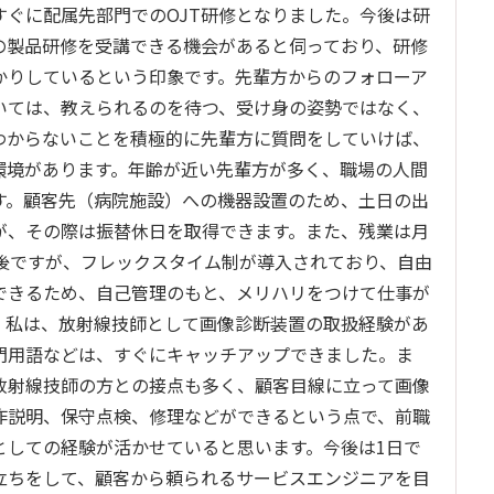
すぐに配属先部門でのOJT研修となりました。今後は研
の製品研修を受講できる機会があると伺っており、研修
かりしているという印象です。先輩方からのフォローア
いては、教えられるのを待つ、受け身の姿勢ではなく、
わからないことを積極的に先輩方に質問をしていけば、
環境があります。年齢が近い先輩方が多く、職場の人間
す。顧客先（病院施設）への機器設置のため、土日の出
が、その際は振替休日を取得できます。また、残業は月
前後ですが、フレックスタイム制が導入されており、自由
できるため、自己管理のもと、メリハリをつけて仕事が
。私は、放射線技師として画像診断装置の取扱経験があ
門用語などは、すぐにキャッチアップできました。ま
放射線技師の方との接点も多く、顧客目線に立って画像
作説明、保守点検、修理などができるという点で、前職
としての経験が活かせていると思います。今後は1日で
立ちをして、顧客から頼られるサービスエンジニアを目