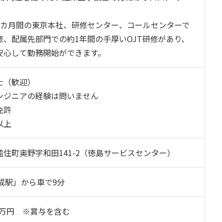
1カ月間の東京本社、研修センター、コールセンターで
修、配属先部門での約1年間の手厚いOJT研修があり、
安心して勤務開始ができます。
士（歓迎）
ンジニアの経験は問いません
免許
以上
住町奥野字和田141-2（徳島サービスセンター）
成駅」から車で9分
00万円 ※賞与を含む