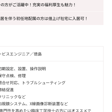
身の方がご活躍中！充実の福利厚生も魅力！
転居を伴う初任地配属の方は借上げ社宅に入居可！
ービスエンジニア／徳島
初期設定、設置、操作説明
保守点検、修理
問合せ対応、トラブルシューティング
締結促進
クリニックなど
内視鏡システム、X線画像診断装置など
の専門性を高めたい臨床工学技士の方にはオススメで