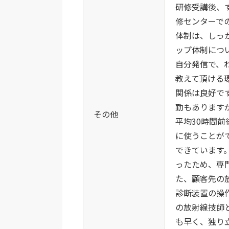
研修受講後、
修センターで
体制は、しっ
ップ体制につ
自分発信で、
教えて頂ける
関係は良好で
勤もあります
その他
平均30時間
に使うことが
できています
ったため、専
た、顧客先の
診断装置の操
の放射線技師
も早く、独り