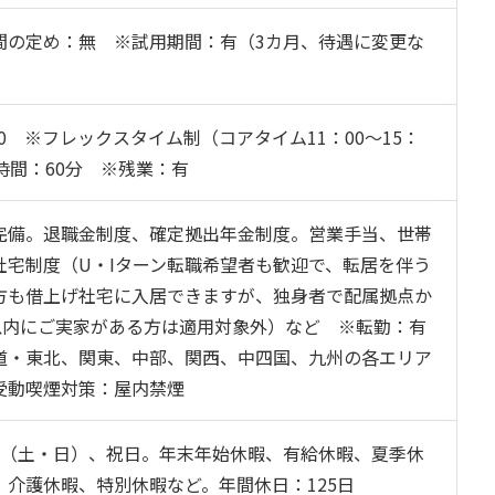
間の定め：無 ※試用期間：有（3カ月、待遇に変更な
：40 ※フレックスタイム制（コアタイム11：00～15：
時間：60分 ※残業：有
完備。退職金制度、確定拠出年金制度。営業手当、世帯
社宅制度（U・Iターン転職希望者も歓迎で、転居を伴う
方も借上げ社宅に入居できますが、独身者で配属拠点か
分以内にご実家がある方は適用対象外）など ※転勤：有
道・東北、関東、中部、関西、中四国、九州の各エリア
受動喫煙対策：屋内禁煙
制（土・日）、祝日。年末年始休暇、有給休暇、夏季休
、介護休暇、特別休暇など。年間休日：125日