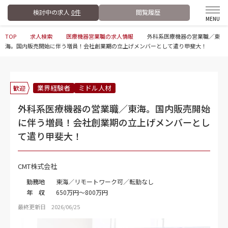
検討中の求人
0件
閲覧履歴
TOP
求人検索
医療機器営業職の求人情報
外科系医療機器の営業職／東
海。国内販売開始に伴う増員！会社創業期の立上げメンバーとして遣り甲斐大！
業界経験者
ミドル人材
歓迎
外科系医療機器の営業職／東海。国内販売開始
に伴う増員！会社創業期の立上げメンバーとし
て遣り甲斐大！
CMT株式会社
勤務地
東海／リモートワーク可／転勤なし
年 収
650万円～800万円
最終更新日 2026/06/25