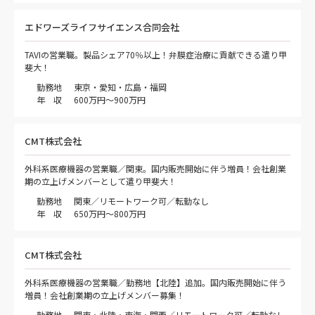
エドワーズライフサイエンス合同会社
TAVIの営業職。製品シェア70％以上！弁膜症治療に貢献できる遣り甲
斐大！
勤務地
東京・愛知・広島・福岡
年 収
600万円～900万円
CMT株式会社
外科系医療機器の営業職／関東。国内販売開始に伴う増員！会社創業
期の立上げメンバーとして遣り甲斐大！
勤務地
関東／リモートワーク可／転勤なし
年 収
650万円～800万円
CMT株式会社
外科系医療機器の営業職／勤務地【北陸】追加。国内販売開始に伴う
増員！会社創業期の立上げメンバー募集！
勤務地
関東・北陸・東海・関西／リモートワーク可／転勤なし