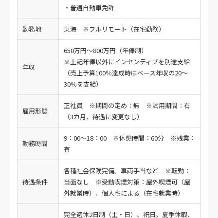
・普通自動車免許
勤務地
東海 ※フルリモート（在宅勤務）
650万円～800万円（年俸制）
※上記年俸以外にインセンティブを別途支給
年収
（売上予算100％達成時はベース年収の20～
30％を支給）
正社員 ※期間の定め：無 ※試用期間：有
雇用形態
（3カ月、待遇に変更なし）
9：00～18：00 ※休憩時間：60分 ※残業：
勤務時間
有
各種社会保険完備。車両手当など ※転勤：
待遇条件
当面なし ※受動喫煙対策：屋外喫煙可（屋
外就業時）、個人宅による（在宅就業時）
完全週休2日制（土・日）、祝日。夏季休暇、