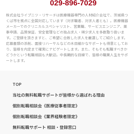
029-896-7029
株式会社ライプニツ・リサーチは医療機器専門の人材紹介会社で、茨城県つ
くば市を拠点に全国対応しています（対求職者、対求人者とも）。医療機器
メーカーでのクリニカルスペシャリスト、営業職、サービスエンジニア、薬
事申請、品質保証、安全管理などの独占求人・稀少求人を多数取り扱いま
す。ご登録を頂きますと、ご希望に合致した求人を厳選してご紹介します。
応募書類の添削、面接リハーサルなどの木目細かなサポートも得意としてお
り、皆様を内定まで確実にナビゲートします。また、そもそも転職すべきか
どうかという転職相談も大歓迎。中長期的な目線で、皆様の職業人生をサポ
ートします。
TOP
当社の無料転職サポートが
皆様から選ばれる理由
個別転職相談会
《医療従事者限定》
個別転職相談会
《業界経験者限定》
無料転職サポート
相談・登録窓口