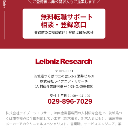
＼ ご登録後は非公開求人もご提案します ／
無料転職サポート
相談・登録窓口
30
登録前のご相談歓迎！登録は最短
秒
〒305-0051
茨城県つくば市二の宮1-2-2 酒井ビル3F
株式会社ライプニツ・リサーチ
（人材紹介業許可番号：08-ユ-300489）
受付 ｜ 平日 9：00 〜 17：00
029-896-7029
株式会社ライプニツ・リサーチは医療機器専門の人材紹介会社で、茨城県つ
くば市を拠点に全国対応しています（対求職者、対求人者とも）。医療機器
メーカーでのクリニカルスペシャリスト、営業職、サービスエンジニア、薬