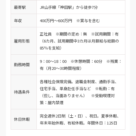
最寄駅
JR山手線「神田駅」から徒歩7分
年収
400万円～600万円 ※賞与を含む
正社員 ※期間の定め：無 ※試用期間：有
雇用形態
（6カ月、試用期間中3カ月は月額給与総額の
85％を支給）
9：00～18：00 ※休憩時間：60分 ※残業：
勤務時間
有（月20～30時間程度）
各種社会保険完備。退職金制度、通勤手当、
住宅手当、単身赴任手当など ※転勤：有
待遇条件
（但し、当面ありません） ※受動喫煙対
策：屋内禁煙
完全週休2日制（土・日）、祝日。夏季休暇、
休日休暇
年末年始休暇、有給休暇。年間休日：125日