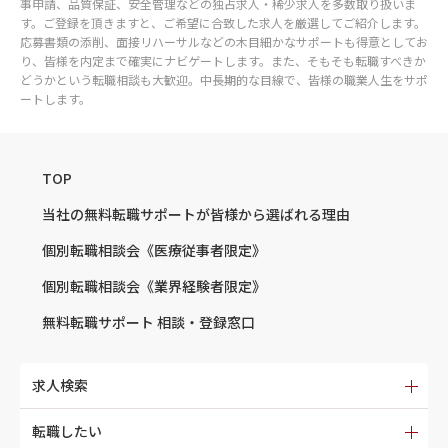
事申請、品質保証、安全管理などの独占求人・稀少求人を多数取り扱いま
す。ご登録を頂きますと、ご希望に合致した求人を厳選してご紹介します。
応募書類の添削、面接リハーサルなどの木目細かなサポートも得意としてお
り、皆様を内定まで確実にナビゲートします。また、そもそも転職すべきか
どうかという転職相談も大歓迎。中長期的な目線で、皆様の職業人生をサポ
ートします。
TOP
当社の無料転職サポートが
皆様から選ばれる理由
個別転職相談会
《医療従事者限定》
個別転職相談会
《業界経験者限定》
無料転職サポート
相談・登録窓口
求人検索
転職したい