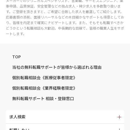
メーカーでのクリニカルスペシャリスト、営業職、サービスエンジニア、薬
事申請、品質保証、安全管理などの独占求人・稀少求人を多数取り扱いま
す。ご登録を頂きますと、ご希望に合致した求人を厳選してご紹介します。
応募書類の添削、面接リハーサルなどの木目細かなサポートも得意としてお
り、皆様を内定まで確実にナビゲートします。また、そもそも転職すべきか
どうかという転職相談も大歓迎。中長期的な目線で、皆様の職業人生をサポ
ートします。
TOP
当社の無料転職サポートが
皆様から選ばれる理由
個別転職相談会
《医療従事者限定》
個別転職相談会
《業界経験者限定》
無料転職サポート
相談・登録窓口
求人検索