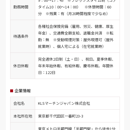
9：00～17：45 ※フレックスタイム制（コア
勤務時間
タイム10：00～14：00） ※休憩時間：60
分 ※残業：有（月20時間程度で少なめ）
各種社会保険完備（雇用、労災、健康、厚生
年金）、交通費全額支給、退職金共済 ※転
待遇条件
勤：無 ※受動喫煙対策：屋外喫煙可（屋外
就業時）、個人宅による（在宅就業時）
完全週休2日制（土・日）、祝日。夏季休暇、
休日休暇
年末年始休暇、有給休暇、慶弔休暇。年間休
日：122日
企業情報
会社名
KLSマーチンジャパン株式会社
本社所在地
東京都千代田区一番町23-3
東京メトロ半蔵門線「半蔵門駅」から徒歩1分