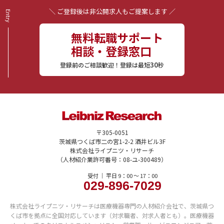
＼ ご登録後は非公開求人もご提案します ／
無料転職サポート
相談・登録窓口
30
登録前のご相談歓迎！登録は最短
秒
〒305-0051
茨城県つくば市二の宮1-2-2 酒井ビル3F
株式会社ライプニツ・リサーチ
（人材紹介業許可番号：08-ユ-300489）
受付 ｜ 平日 9：00 〜 17：00
029-896-7029
株式会社ライプニツ・リサーチは医療機器専門の人材紹介会社で、茨城県つ
くば市を拠点に全国対応しています（対求職者、対求人者とも）。医療機器