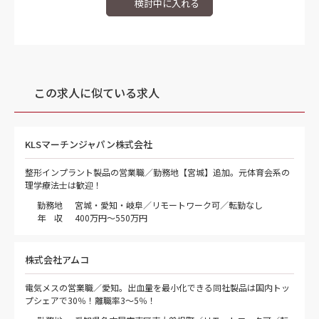
この求人に似ている求人
KLSマーチンジャパン株式会社
整形インプラント製品の営業職／勤務地【宮城】追加。元体育会系の
理学療法士は歓迎！
勤務地
宮城・愛知・岐阜／リモートワーク可／転勤なし
年 収
400万円～550万円
株式会社アムコ
電気メスの営業職／愛知。出血量を最小化できる同社製品は国内トッ
プシェアで30％！離職率3～5％！