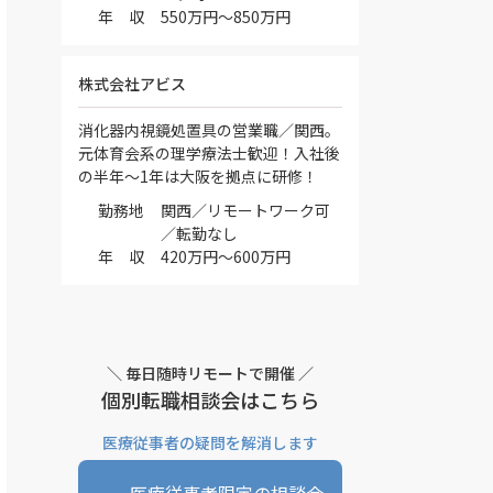
年 収
550万円～850万円
株式会社アビス
消化器内視鏡処置具の営業職／関西。
元体育会系の理学療法士歓迎！入社後
の半年～1年は大阪を拠点に研修！
勤務地
関西／リモートワーク可
／転勤なし
年 収
420万円～600万円
＼ 毎日随時リモートで開催 ／
個別転職相談会はこちら
医療従事者の疑問を解消します