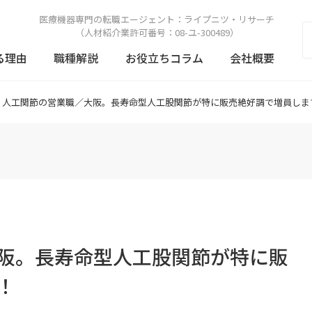
医療機器専門の転職エージェント：
ライプニツ・リサーチ
（人材紹介業許可番号：08-ユ-300489）
る理由
職種解説
お役立ちコラム
会社概要
人工関節の営業職／大阪。長寿命型人工股関節が特に販売絶好調で増員しま
阪。長寿命型人工股関節が特に販
！