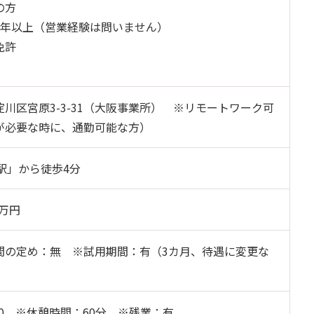
の方
3年以上（営業経験は問いません）
免許
川区宮原3-3-31（大阪事業所） ※リモートワーク可
が必要な時に、通勤可能な方）
駅」から徒歩4分
0万円
間の定め：無 ※試用期間：有（3カ月、待遇に変更な
：30 ※休憩時間：60分 ※残業：有