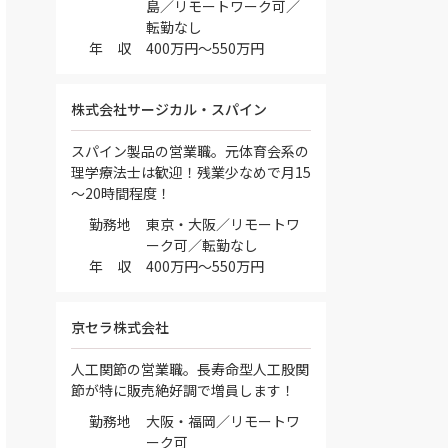
島／リモートワーク可／
転勤なし
年 収
400万円～550万円
株式会社サージカル・スパイン
スパイン製品の営業職。元体育会系の
理学療法士は歓迎！残業少なめで月15
～20時間程度！
勤務地
東京・大阪／リモートワ
ーク可／転勤なし
年 収
400万円～550万円
京セラ株式会社
人工関節の営業職。長寿命型人工股関
節が特に販売絶好調で増員します！
勤務地
大阪・福岡／リモートワ
ーク可