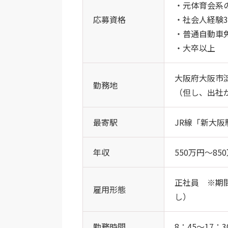
・元体育会系
応募資格
・社会人経験
・普通自動車
・大卒以上
大阪府大阪市淀
勤務地
（但し、出社
最寄駅
JR線「新大阪
年収
550万円～85
正社員 ※期
雇用形態
し）
勤務時間
8：45～17