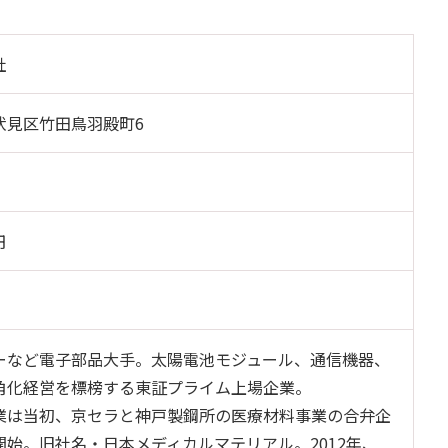
社
伏見区竹田鳥羽殿町6
円
ーなど電子部品大手。太陽電池モジュール、通信機器、
角化経営を標榜する東証プライム上場企業。
業は当初、京セラと神戸製鋼所の医療材料事業の合弁企
開始。旧社名・日本メディカルマテリアル。2012年、