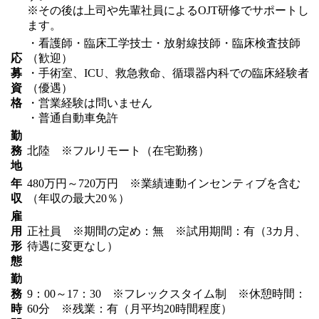
※その後は上司や先輩社員によるOJT研修でサポートし
ます。
・看護師・臨床工学技士・放射線技師・臨床検査技師
応
（歓迎）
募
・手術室、ICU、救急救命、循環器内科での臨床経験者
資
（優遇）
格
・営業経験は問いません
・普通自動車免許
勤
務
北陸 ※フルリモート（在宅勤務）
地
年
480万円～720万円 ※業績連動インセンティブを含む
収
（年収の最大20％）
雇
用
正社員 ※期間の定め：無 ※試用期間：有（3カ月、
形
待遇に変更なし）
態
勤
務
9：00～17：30 ※フレックスタイム制 ※休憩時間：
時
60分 ※残業：有（月平均20時間程度）