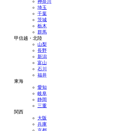
神奈川
埼玉
千葉
茨城
栃木
群馬
甲信越・北陸
山梨
長野
新潟
富山
石川
福井
東海
愛知
岐阜
静岡
三重
関西
大阪
兵庫
京都