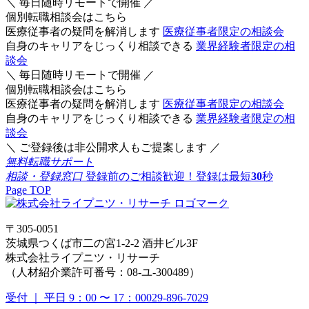
＼ 毎日随時リモートで開催 ／
個別転職相談会はこちら
医療従事者の疑問を解消します
医療従事者限定の相談会
自身のキャリアをじっくり相談できる
業界経験者限定の相
談会
＼ 毎日随時リモートで開催 ／
個別転職相談会はこちら
医療従事者の疑問を解消します
医療従事者限定の相談会
自身のキャリアをじっくり相談できる
業界経験者限定の相
談会
＼ ご登録後は非公開求人もご提案します ／
無料転職サポート
相談・登録窓口
登録前のご相談歓迎！登録は最短
30
秒
Page TOP
〒305-0051
茨城県つくば市二の宮1-2-2 酒井ビル3F
株式会社ライプニツ・リサーチ
（人材紹介業許可番号：08-ユ-300489）
受付 ｜ 平日 9：00 〜 17：00
029-896-7029