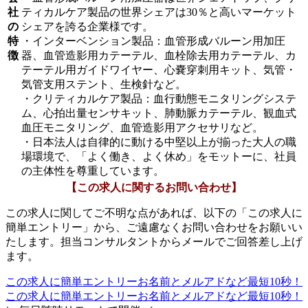
社
ティカルケア製品の世界シェアは30％と高いマーケット
の
シェアを誇る企業様です。
特
・インターベンション製品：血管形成バルーン用加圧
徴
器、血管造影用カテーテル、血栓除去用カテーテル、カ
テーテル用ガイドワイヤー、心嚢穿刺用キット、気管・
気管支用ステント、生検針など。
・クリティカルケア製品：血行動態モニタリングシステ
ム、心拍出量センサキット、肺動脈カテーテル、観血式
血圧モニタリング、血管造影用アクセサリなど。
・日本法人は自律的に動ける中堅以上が揃った大人の職
場環境で、「よく働き、よく休め」をモットーに、社員
の主体性を尊重しています。
【この求人に関するお問い合わせ】
この求人に関してご不明な点があれば、以下の「この求人に
簡単エントリー」から、ご遠慮なくお問い合わせをお願いい
たします。担当コンサルタントからメールでご回答差し上げ
ます。
この求人に簡単エントリー
お名前とメルアドなど最短10秒！
この求人に簡単エントリー
お名前とメルアドなど最短10秒！