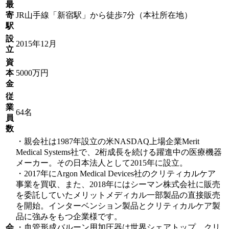
最
寄
JR山手線「新宿駅」から徒歩7分（本社所在地）
駅
設
2015年12月
立
資
本
5000万円
金
従
業
64名
員
数
・親会社は1987年設立の米NASDAQ上場企業Merit
Medical Systems社で、2桁成長を続ける躍進中の医療機器
メーカー。その日本法人として2015年に設立。
・2017年にArgon Medical Devices社のクリティカルケア
事業を買収、また、2018年にはシーマン株式会社に販売
を委託していたメリットメディカル一部製品の直接販売
を開始。インターベンション製品とクリティカルケア製
品に強みをもつ企業様です。
会
・血管形成バルーン用加圧器は世界シェアトップ、クリ