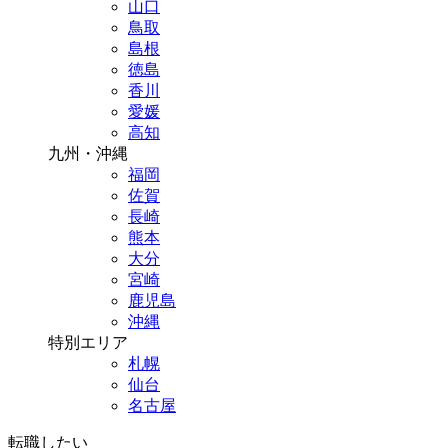
山口
鳥取
島根
徳島
香川
愛媛
高知
九州・沖縄
福岡
佐賀
長崎
熊本
大分
宮崎
鹿児島
沖縄
特別エリア
札幌
仙台
名古屋
転職したい