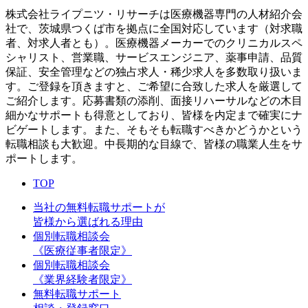
株式会社ライプニツ・リサーチは医療機器専門の人材紹介会
社で、茨城県つくば市を拠点に全国対応しています（対求職
者、対求人者とも）。医療機器メーカーでのクリニカルスペ
シャリスト、営業職、サービスエンジニア、薬事申請、品質
保証、安全管理などの独占求人・稀少求人を多数取り扱いま
す。ご登録を頂きますと、ご希望に合致した求人を厳選して
ご紹介します。応募書類の添削、面接リハーサルなどの木目
細かなサポートも得意としており、皆様を内定まで確実にナ
ビゲートします。また、そもそも転職すべきかどうかという
転職相談も大歓迎。中長期的な目線で、皆様の職業人生をサ
ポートします。
TOP
当社の無料転職サポートが
皆様から選ばれる理由
個別転職相談会
《医療従事者限定》
個別転職相談会
《業界経験者限定》
無料転職サポート