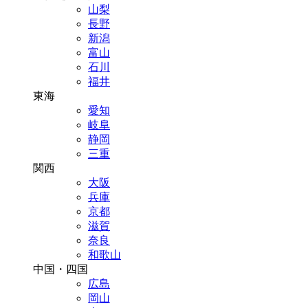
山梨
長野
新潟
富山
石川
福井
東海
愛知
岐阜
静岡
三重
関西
大阪
兵庫
京都
滋賀
奈良
和歌山
中国・四国
広島
岡山