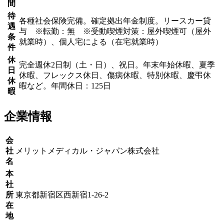
間
待
各種社会保険完備。確定拠出年金制度。リースカー貸
遇
与 ※転勤：無 ※受動喫煙対策：屋外喫煙可（屋外
条
就業時）、個人宅による（在宅就業時）
件
休
完全週休2日制（土・日）、祝日。年末年始休暇、夏季
日
休暇、フレックス休日、傷病休暇、特別休暇、慶弔休
休
暇など。年間休日：125日
暇
企業情報
会
社
メリットメディカル・ジャパン株式会社
名
本
社
所
東京都新宿区西新宿1-26-2
在
地