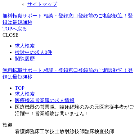
サイトマップ
無料転職サポート 相談・登録窓口
登録前のご相談歓迎！登
録は最短
30
秒
TOPへ戻る
CLOSE
求人検索
検討中の求人
0件
閲覧履歴
無料転職サポート 相談・登録窓口
登録前のご相談歓迎！登
録は最短
30
秒
TOP
求人検索
医療機器営業職の求人情報
医療機器の営業職。臨床経験のみの元医療従事者がご
活躍中！営業経験は問いません！
歓迎
看護師
臨床工学技士
放射線技師
臨床検査技師