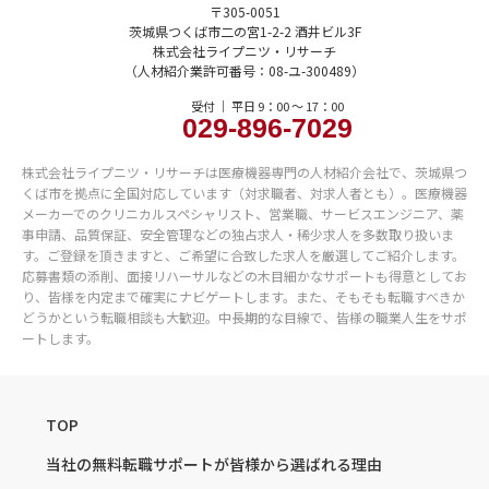
〒305-0051
茨城県つくば市二の宮1-2-2 酒井ビル3F
株式会社ライプニツ・リサーチ
（人材紹介業許可番号：08-ユ-300489）
受付 ｜ 平日 9：00 〜 17：00
029-896-7029
株式会社ライプニツ・リサーチは医療機器専門の人材紹介会社で、茨城県つ
くば市を拠点に全国対応しています（対求職者、対求人者とも）。医療機器
メーカーでのクリニカルスペシャリスト、営業職、サービスエンジニア、薬
事申請、品質保証、安全管理などの独占求人・稀少求人を多数取り扱いま
す。ご登録を頂きますと、ご希望に合致した求人を厳選してご紹介します。
応募書類の添削、面接リハーサルなどの木目細かなサポートも得意としてお
り、皆様を内定まで確実にナビゲートします。また、そもそも転職すべきか
どうかという転職相談も大歓迎。中長期的な目線で、皆様の職業人生をサポ
ートします。
TOP
当社の無料転職サポートが
皆様から選ばれる理由