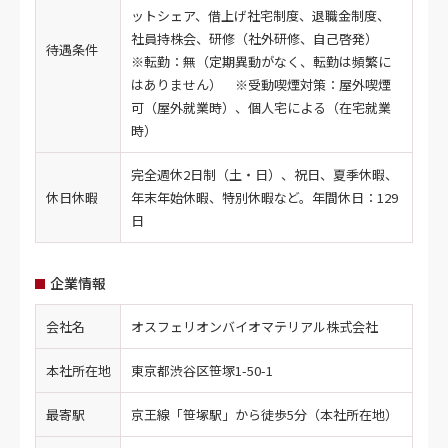
ットシェア、借上げ社宅制度、退職金制度、
社員持株会、研修（社外研修、自己啓発）
待遇条件
※転勤：無（定期異動がなく、転勤は頻繁に
はありません） ※受動喫煙対策：屋外喫煙
可（屋外就業時）、個人宅による（在宅就業
時）
完全週休2日制（土・日）、祝日、夏季休暇、
休日休暇
年末年始休暇、特別休暇など。年間休日：129
日
企業情報
会社名
オスフェリオンバイオマテリアル株式会社
本社所在地
東京都渋谷区笹塚1-50-1
最寄駅
京王線「笹塚駅」から徒歩5分（本社所在地）