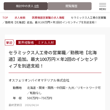
検討中の求人
0件
閲覧履歴
TOP
求人検索
医療機器営業職の求人情報
セラミックス人工骨の営業職
／勤務地【北海道】追加。最大100万円×年2回のインセンティブを別途支給！
業界経験者
ミドル人材
歓迎
セラミックス人工骨の営業職／勤務地【北海
道】追加。最大100万円×年2回のインセンテ
ィブを別途支給！
オスフェリオンバイオマテリアル株式会社
勤務地
北海道・関東・関西・中四国・九州／リモートワーク可
／転勤なし
年 収
500万円～750万円
最終更新日 2026/04/14