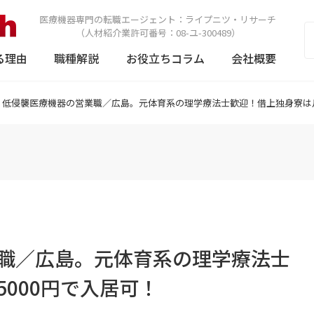
医療機器専門の転職エージェント：
ライプニツ・リサーチ
（人材紹介業許可番号：08-ユ-300489）
る理由
職種解説
お役立ちコラム
会社概要
低侵襲医療機器の営業職／広島。元体育系の理学療法士歓迎！借上独身寮は月
職／広島。元体育系の理学療法士
000円で入居可！