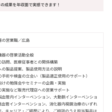
事の成果を年収面で実感できます！
器の営業職／広島
機器の啓蒙活動全般
の訪問、医療従事者との関係構築
への製品提案、製品使用方法の説明
の手術や検査の立会い（製品適正使用のサポート）
向けの勉強会やセミナーの企画・実施
の実施など販売代理店への営業サポート
脳血管内インターベンション、大動脈インターベンショ
梢血管インターベンション、消化器内視鏡治療のいずれ
す。キャリア・ご経歴により、ご相談のうえ担当製品は