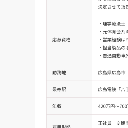
決定させて頂
・理学療法士
・元体育会系
応募資格
・営業経験は
・担当製品の
・普通自動車
勤務地
広島県広島市
最寄駅
広島電鉄「八
年収
420万円～70
正社員 ※期
雇用形態