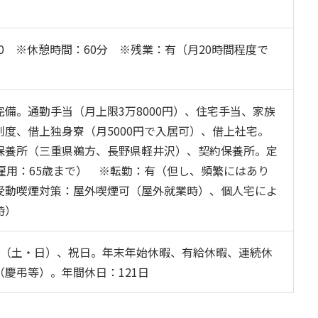
：50 ※休憩時間：60分 ※残業：有（月20時間程度で
備。通勤手当（月上限3万8000円）、住宅手当、家族
制度、借上独身寮（月5000円で入居可）、借上社宅。
保養所（三重県鵜方、長野県軽井沢）、契約保養所。定
再雇用：65歳まで） ※転勤：有（但し、頻繁にはあり
受動喫煙対策：屋外喫煙可（屋外就業時）、個人宅によ
時）
制（土・日）、祝日。年末年始休暇、有給休暇、連続休
慶弔等）。年間休日：121日