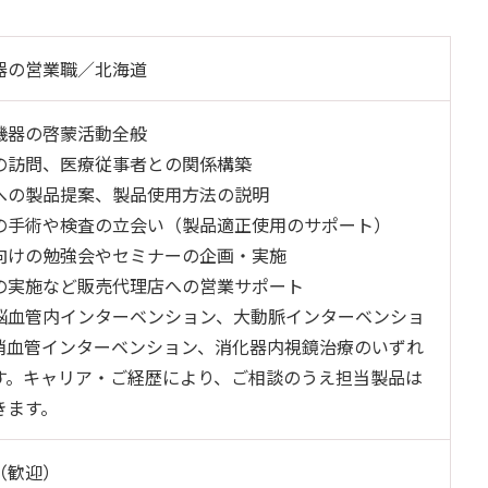
器の営業職／北海道
機器の啓蒙活動全般
の訪問、医療従事者との関係構築
への製品提案、製品使用方法の説明
の手術や検査の立会い（製品適正使用のサポート）
向けの勉強会やセミナーの企画・実施
の実施など販売代理店への営業サポート
脳血管内インターベンション、大動脈インターベンショ
梢血管インターベンション、消化器内視鏡治療のいずれ
す。キャリア・ご経歴により、ご相談のうえ担当製品は
きます。
（歓迎）