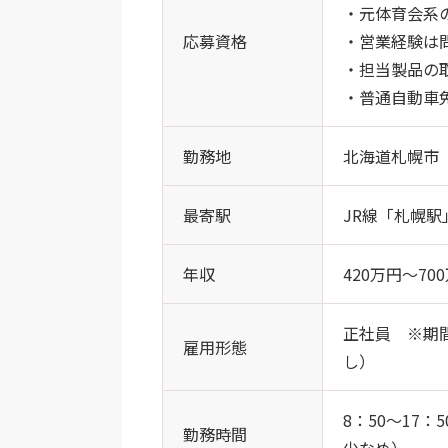
・元体育会系
応募資格
・営業経験は
・担当製品の
・普通自動車
勤務地
北海道札幌市
最寄駅
JR線「札幌駅
年収
420万円～70
正社員 ※期
雇用形態
し）
8：50～17
勤務時間