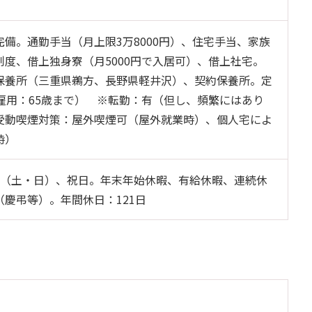
備。通勤手当（月上限3万8000円）、住宅手当、家族
制度、借上独身寮（月5000円で入居可）、借上社宅。
保養所（三重県鵜方、長野県軽井沢）、契約保養所。定
再雇用：65歳まで） ※転勤：有（但し、頻繁にはあり
受動喫煙対策：屋外喫煙可（屋外就業時）、個人宅によ
時）
制（土・日）、祝日。年末年始休暇、有給休暇、連続休
慶弔等）。年間休日：121日