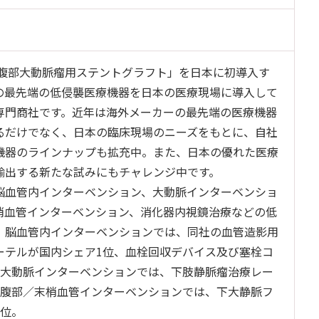
に「腹部大動脈瘤用ステントグラフト」を日本に初導入す
の最先端の低侵襲医療機器を日本の医療現場に導入して
専門商社です。近年は海外メーカーの最先端の医療機器
るだけでなく、日本の臨床現場のニーズをもとに、自社
機器のラインナップも拡充中。また、日本の優れた医療
輸出する新たな試みにもチャレンジ中です。
脳血管内インターベンション、大動脈インターベンショ
梢血管インターベンション、消化器内視鏡治療などの低
。脳血管内インターベンションでは、同社の血管造影用
ーテルが国内シェア1位、血栓回収デバイス及び塞栓コ
。大動脈インターベンションでは、下肢静脈瘤治療レー
、腹部／末梢血管インターベンションでは、下大静脈フ
3位。