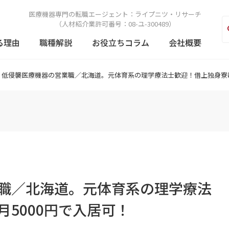
医療機器専門の転職エージェント：
ライプニツ・リサーチ
（人材紹介業許可番号：08-ユ-300489）
る理由
職種解説
お役立ちコラム
会社概要
低侵襲医療機器の営業職／北海道。元体育系の理学療法士歓迎！借上独身寮は
職／北海道。元体育系の理学療法
5000円で入居可！