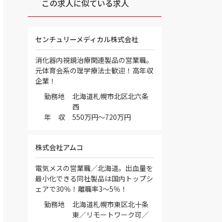
この求人に似ている求人
センチュリーメディカル株式会社
消化器内視鏡治療関連製品の営業職。
元体育会系の理学療法士歓迎！高年収
企業！
勤務地
北海道札幌市北区北六条
西
年 収
550万円～720万円
株式会社アムコ
電気メスの営業職／北海道。出血量を
最小化できる同社製品は国内トップシ
ェアで30％！離職率3～5％！
勤務地
北海道札幌市東区北十条
東／リモートワーク可／