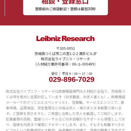
相談・登録窓口
30
登録前のご相談歓迎！登録は最短
秒
〒305-0051
茨城県つくば市二の宮1-2-2 酒井ビル3F
株式会社ライプニツ・リサーチ
（人材紹介業許可番号：08-ユ-300489）
受付 ｜ 平日 9：00 〜 17：00
029-896-7029
株式会社ライプニツ・リサーチは医療機器専門の人材紹介会社で、茨城県つ
くば市を拠点に全国対応しています（対求職者、対求人者とも）。医療機器
メーカーでのクリニカルスペシャリスト、営業職、サービスエンジニア、薬
事申請、品質保証、安全管理などの独占求人・稀少求人を多数取り扱いま
す。ご登録を頂きますと、ご希望に合致した求人を厳選してご紹介します。
応募書類の添削、面接リハーサルなどの木目細かなサポートも得意としてお
り、皆様を内定まで確実にナビゲートします。また、そもそも転職すべきか
どうかという転職相談も大歓迎。中長期的な目線で、皆様の職業人生をサポ