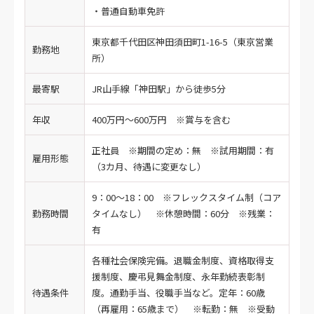
・普通自動車免許
東京都千代田区神田須田町1-16-5（東京営業
勤務地
所）
最寄駅
JR山手線「神田駅」から徒歩5分
年収
400万円～600万円 ※賞与を含む
正社員 ※期間の定め：無 ※試用期間：有
雇用形態
（3カ月、待遇に変更なし）
9：00～18：00 ※フレックスタイム制（コア
勤務時間
タイムなし） ※休憩時間：60分 ※残業：
有
各種社会保険完備。退職金制度、資格取得支
援制度、慶弔見舞金制度、永年勤続表彰制
待遇条件
度。通勤手当、役職手当など。定年：60歳
（再雇用：65歳まで） ※転勤：無 ※受動