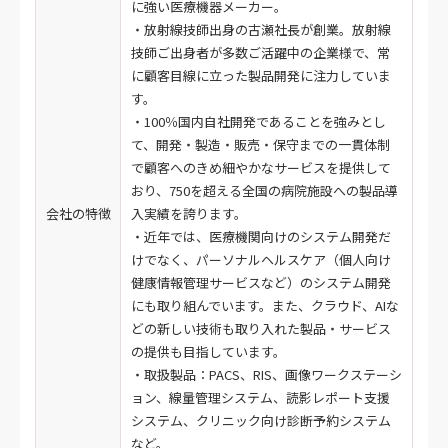
に強い医療機器メーカー。
・放射線技師出身の古瀬社長が創業。放射線
技師ご出身者が多数ご活躍中の企業様で、常
に顧客目線に立った製品開発に注力していま
す。
・100％国内自社開発であることを強みとし
て、開発・製造・販売・保守までの一貫体制
で顧客へのきめ細やかなサービスを提供して
おり、750を超える全国の病院施設への製品導
会社の特徴
入実績を誇ります。
・近年では、医療機関向けのシステム開発だ
けでなく、パーソナルヘルスケア（個人向け
健康情報管理サービスなど）のシステム開発
にも取り組んでいます。また、クラウド、AIな
どの新しい技術も取り入れた製品・サービス
の提供も目指しています。
・取扱製品：PACS、RIS、画像ワークステーシ
ョン、線量管理システム、読影レポート支援
システム、クリニック向け診断予約システム
など。