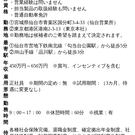
・営業経験は問いません
資
・担当製品の取扱経験も問いません
格
・普通自動車免許
勤
①宮城県仙台市青葉区国分町3-4-33（仙台営業所）
務
②東京都港区港南2-3-13（東京本社）
地
※勤務地は候補者のご希望を踏まえて決定されます。
最
①仙台市営地下鉄南北線「勾当台公園駅」から徒歩5分
寄
②JR山手線「品川駅」から徒歩3分
駅
年
450万円～650万円 ※賞与、インセンティブを含む
収
雇
用
正社員 ※期間の定め：無 ※試用期間：（3カ月、待
形
遇に変更なし）
態
勤
務
9：00～17：00 ※休憩時間：60分 ※残業：有
時
間
各種社会保険完備。退職金制度、確定拠出年金制度、社
待