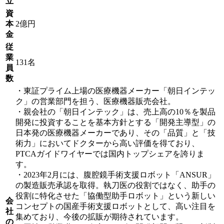
立
資
本
2億円
金
従
業
131名
員
数
・東証プライム上場の医療機器メーカー「朝日インテッ
ク」の営業部門を担う、医療機器販売会社。
・親会社の「朝日インテック」は、売上高の10％を製品
開発に投資することを基本方針とする「開発主導型」の
日本発の医療機器メーカーであり、その「品質」と「技
術力」においてドクターから高い評価を得ており、
PTCAガイドワイヤーでは国内トップシェアを誇りま
す。
・2023年2月には、腹腔鏡手術支援ロボット「ANSUR」
の製造販売承認を取得。執刀医の役割ではなく、助手の
役割に特化させた「協働型助手ロボット」という新しい
会
コンセプトの国産手術支援ロボットとして、高い注目を
社
集めており、今後の拡販が期待されています。
の