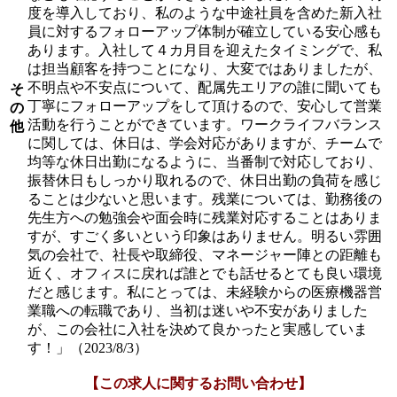
度を導入しており、私のような中途社員を含めた新入社
員に対するフォローアップ体制が確立している安心感も
あります。入社して４カ月目を迎えたタイミングで、私
は担当顧客を持つことになり、大変ではありましたが、
不明点や不安点について、配属先エリアの誰に聞いても
そ
丁寧にフォローアップをして頂けるので、安心して営業
の
活動を行うことができています。ワークライフバランス
他
に関しては、休日は、学会対応がありますが、チームで
均等な休日出勤になるように、当番制で対応しており、
振替休日もしっかり取れるので、休日出勤の負荷を感じ
ることは少ないと思います。残業については、勤務後の
先生方への勉強会や面会時に残業対応することはありま
すが、すごく多いという印象はありません。明るい雰囲
気の会社で、社長や取締役、マネージャー陣との距離も
近く、オフィスに戻れば誰とでも話せるとても良い環境
だと感じます。私にとっては、未経験からの医療機器営
業職への転職であり、当初は迷いや不安がありました
が、この会社に入社を決めて良かったと実感していま
す！」（2023/8/3）
【この求人に関するお問い合わせ】