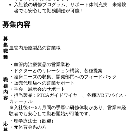
入社後の研修プログラム、サポート体制充実！未経験
者でも安心して勤務開始が可能！
募集内容
募
集
血管内治療製品の営業職
職
種
・血管内治療製品の営業業務
・ドクターとのリレーション構築、各種提案
・臨床ニーズの収集、開発部門へのフィードバック
職
・販売代理店への営業サポート
務
・学会、展示会のサポート
内
・担当製品：PTCAガイドワイヤー、各種IVRデバイス・
容
カテーテル
※入社後3～6カ月間の手厚い研修体制があり、営業未経
験者でも安心して勤務開始が可能です。
・理学療法士（歓迎）
応
・元体育会系の方
募