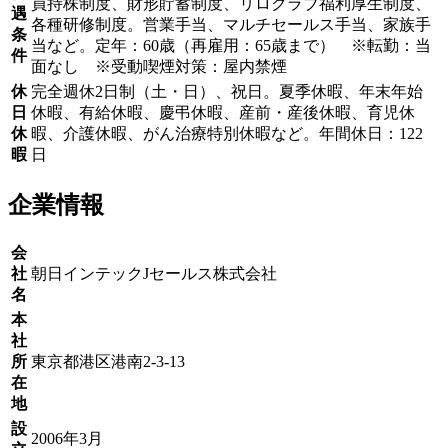
員持株制度、財形貯蓄制度、リロクラブ福利厚生制度、
遇
各種研修制度。営業手当、マルチセールス手当、家族手
条
当など。定年：60歳（再雇用：65歳まで） ※転勤：当
件
面なし ※受動喫煙対策：屋内禁煙
休
完全週休2日制（土・日）、祝日。夏季休暇、年末年始
日
休暇、有給休暇、慶弔休暇、産前・産後休暇、育児休
休
暇、介護休暇、がん治療特別休暇など。年間休日：122
暇
日
企業情報
会
社
朝日インテックJセールス株式会社
名
本
社
所
東京都港区港南2-3-13
在
地
設
2006年3月