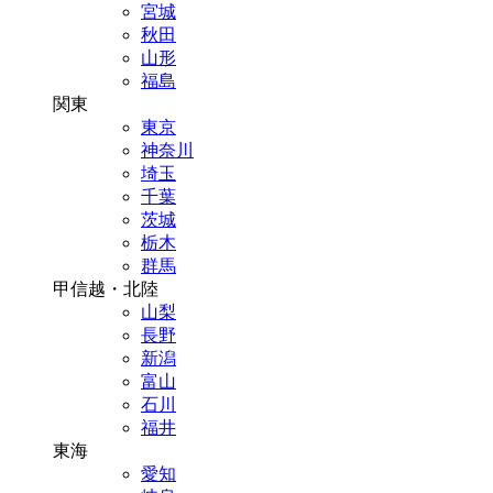
宮城
秋田
山形
福島
関東
東京
神奈川
埼玉
千葉
茨城
栃木
群馬
甲信越・北陸
山梨
長野
新潟
富山
石川
福井
東海
愛知