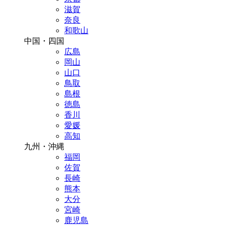
滋賀
奈良
和歌山
中国・四国
広島
岡山
山口
鳥取
島根
徳島
香川
愛媛
高知
九州・沖縄
福岡
佐賀
長崎
熊本
大分
宮崎
鹿児島