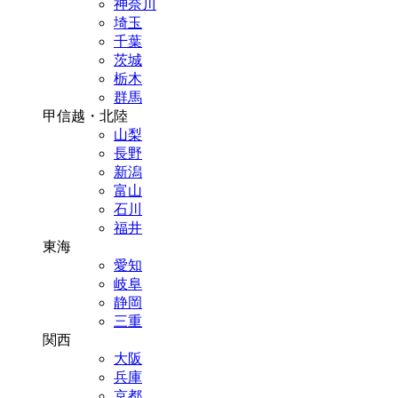
神奈川
埼玉
千葉
茨城
栃木
群馬
甲信越・北陸
山梨
長野
新潟
富山
石川
福井
東海
愛知
岐阜
静岡
三重
関西
大阪
兵庫
京都