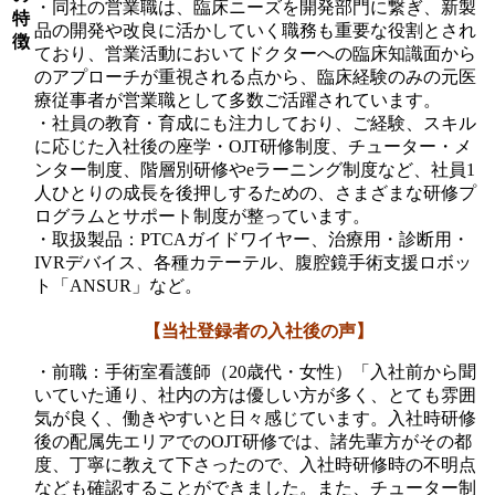
・同社の営業職は、臨床ニーズを開発部門に繋ぎ、新製
特
品の開発や改良に活かしていく職務も重要な役割とされ
徴
ており、営業活動においてドクターへの臨床知識面から
のアプローチが重視される点から、臨床経験のみの元医
療従事者が営業職として多数ご活躍されています。
・社員の教育・育成にも注力しており、ご経験、スキル
に応じた入社後の座学・OJT研修制度、チューター・メ
ンター制度、階層別研修やeラーニング制度など、社員1
人ひとりの成長を後押しするための、さまざまな研修プ
ログラムとサポート制度が整っています。
・取扱製品：PTCAガイドワイヤー、治療用・診断用・
IVRデバイス、各種カテーテル、腹腔鏡手術支援ロボッ
ト「ANSUR」など。
【当社登録者の入社後の声】
・前職：手術室看護師（20歳代・女性）「入社前から聞
いていた通り、社内の方は優しい方が多く、とても雰囲
気が良く、働きやすいと日々感じています。入社時研修
後の配属先エリアでのOJT研修では、諸先輩方がその都
度、丁寧に教えて下さったので、入社時研修時の不明点
なども確認することができました。また、チューター制