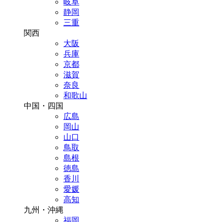
岐阜
静岡
三重
関西
大阪
兵庫
京都
滋賀
奈良
和歌山
中国・四国
広島
岡山
山口
鳥取
島根
徳島
香川
愛媛
高知
九州・沖縄
福岡