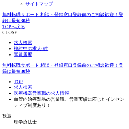
サイトマップ
無料転職サポート 相談・登録窓口
登録前のご相談歓迎！登
録は最短
30
秒
TOPへ戻る
CLOSE
求人検索
検討中の求人
0件
閲覧履歴
無料転職サポート 相談・登録窓口
登録前のご相談歓迎！登
録は最短
30
秒
TOP
求人検索
医療機器営業職の求人情報
血管内治療製品の営業職。営業実績に応じたインセン
ティブ制度あり！
歓迎
理学療法士