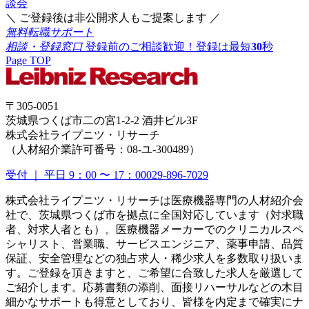
談会
＼ ご登録後は非公開求人もご提案します ／
無料転職サポート
相談・登録窓口
登録前のご相談歓迎！登録は最短
30
秒
Page TOP
〒305-0051
茨城県つくば市二の宮1-2-2 酒井ビル3F
株式会社ライプニツ・リサーチ
（人材紹介業許可番号：08-ユ-300489）
受付 ｜ 平日 9：00 〜 17：00
029-896-7029
株式会社ライプニツ・リサーチは医療機器専門の人材紹介会
社で、茨城県つくば市を拠点に全国対応しています（対求職
者、対求人者とも）。医療機器メーカーでのクリニカルスペ
シャリスト、営業職、サービスエンジニア、薬事申請、品質
保証、安全管理などの独占求人・稀少求人を多数取り扱いま
す。ご登録を頂きますと、ご希望に合致した求人を厳選して
ご紹介します。応募書類の添削、面接リハーサルなどの木目
細かなサポートも得意としており、皆様を内定まで確実にナ