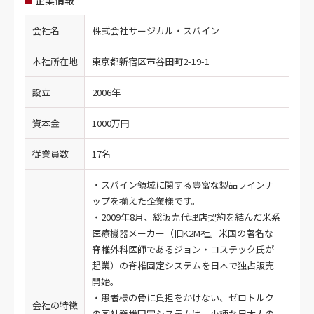
企業情報
会社名
株式会社サージカル・スパイン
本社所在地
東京都新宿区市谷田町2-19-1
設立
2006年
資本金
1000万円
従業員数
17名
・スパイン領域に関する豊富な製品ラインナ
ップを揃えた企業様です。
・2009年8月、総販売代理店契約を結んだ米系
医療機器メーカー（旧K2M社。米国の著名な
脊椎外科医師であるジョン・コステック氏が
起業）の脊椎固定システムを日本で独占販売
開始。
・患者様の骨に負担をかけない、ゼロトルク
会社の特徴
の同社脊椎固定システムは、小柄な日本人の