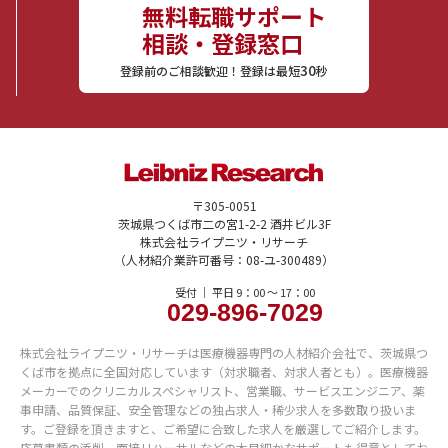
無料転職サポート
相談・登録窓口
30
登録前のご相談歓迎！登録は最短
秒
〒305-0051
茨城県つくば市二の宮1-2-2 酒井ビル3F
株式会社ライプニツ・リサーチ
（人材紹介業許可番号：08-ユ-300489）
受付 ｜ 平日 9：00 〜 17：00
029-896-7029
株式会社ライプニツ・リサーチは医療機器専門の人材紹介会社で、茨城県つ
くば市を拠点に全国対応しています（対求職者、対求人者とも）。医療機器
メーカーでのクリニカルスペシャリスト、営業職、サービスエンジニア、薬
事申請、品質保証、安全管理などの独占求人・稀少求人を多数取り扱いま
す。ご登録を頂きますと、ご希望に合致した求人を厳選してご紹介します。
応募書類の添削、面接リハーサルなどの木目細かなサポートも得意としてお