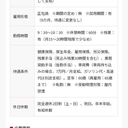
して支給）
正社員 ※期間の定め：無 ※試用期間：有
雇用形態
（6カ月、待遇に変更なし）
9：30～18：30 ※休憩時間：60分 ※残業：
勤務時間
有（月15～20時間程度で少なめ）
健康保険、厚生年金、雇用保険、労災保険。
残業手当（見込み残業30時間を含む）、業務
奨励手当（皆勤手当）、車両費（車両持ち込
待遇条件
みの場合、7万円／月支給。ガソリン代・高速
代は別途支給）。定年：60歳（再雇用：65歳
まで） ※転勤：無 ※受動喫煙対策：屋内
禁煙
完全週休2日制（土・日）、祝日。年末年始、
休日休暇
有給休暇