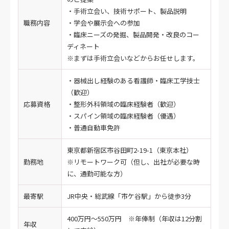
・手術立会い、技術サポート、製品説明
職務内容
・学会や展示会への参加
・臨床ニーズの発掘、製品開発・改良のコー
ディネート
※まずは手術立会いなどからお任せします。
・器械出し経験のある看護師・臨床工学技士
（歓迎）
応募資格
・整形外科領域の臨床経験者（歓迎）
・スパイン領域の臨床経験者（優遇）
・普通自動車免許
東京都新宿区市谷田町2-19-1（東京本社）
勤務地
※リモートワーク可（但し、出社が必要な時
に、通勤可能な方）
最寄駅
JR中央・総武線「市ケ谷駅」から徒歩3分
400万円～550万円 ※年俸制（年収は12分割
年収