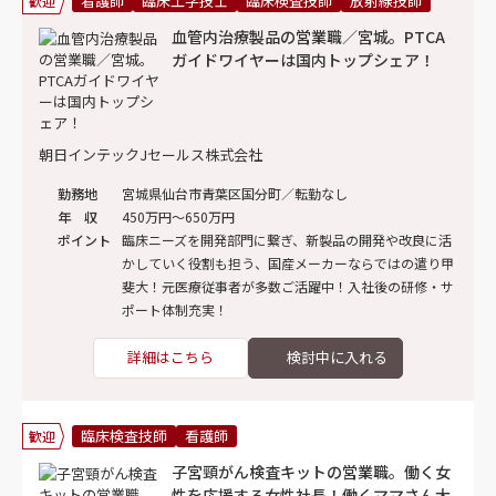
看護師
臨床工学技士
臨床検査技師
放射線技師
歓迎
血管内治療製品の営業職／宮城。PTCA
ガイドワイヤーは国内トップシェア！
朝日インテックJセールス株式会社
勤務地
宮城県仙台市青葉区国分町／転勤なし
年 収
450万円～650万円
ポイント
臨床ニーズを開発部門に繋ぎ、新製品の開発や改良に活
かしていく役割も担う、国産メーカーならではの遣り甲
斐大！元医療従事者が多数ご活躍中！入社後の研修・サ
ポート体制充実！
詳細はこちら
臨床検査技師
看護師
歓迎
子宮頸がん検査キットの営業職。働く女
性を応援する女性社長！働くママさん大