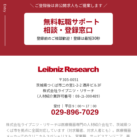
＼ ご登録後は非公開求人もご提案します ／
無料転職サポート
相談・登録窓口
30
登録前のご相談歓迎！登録は最短
秒
〒305-0051
茨城県つくば市二の宮1-2-2 酒井ビル3F
株式会社ライプニツ・リサーチ
（人材紹介業許可番号：08-ユ-300489）
受付 ｜ 平日 9：00 〜 17：00
029-896-7029
株式会社ライプニツ・リサーチは医療機器専門の人材紹介会社で、茨城県つ
くば市を拠点に全国対応しています（対求職者、対求人者とも）。医療機器
メーカーでのクリニカルスペシャリスト、営業職、サービスエンジニア、薬