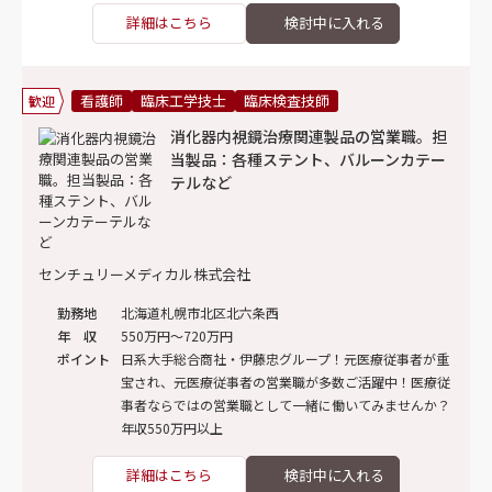
詳細はこちら
看護師
臨床工学技士
臨床検査技師
歓迎
消化器内視鏡治療関連製品の営業職。担
当製品：各種ステント、バルーンカテー
テルなど
センチュリーメディカル株式会社
勤務地
北海道札幌市北区北六条西
年 収
550万円～720万円
ポイント
日系大手総合商社・伊藤忠グループ！元医療従事者が重
宝され、元医療従事者の営業職が多数ご活躍中！医療従
事者ならではの営業職として一緒に働いてみませんか？
年収550万円以上
詳細はこちら