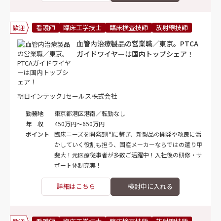
看護師
臨床工学技士
臨床検査技師
放射線技師
歓迎
血管内治療製品の営業職／東京。PTCA
ガイドワイヤーは国内トップシェア！
朝日インテックJセールス株式会社
勤務地
東京都港区港南／転勤なし
年 収
450万円～650万円
ポイント
臨床ニーズを開発部門に繋ぎ、新製品の開発や改良に活
かしていく役割も担う、国産メーカーならではの遣り甲
斐大！元医療従事者が多数ご活躍中！入社後の研修・サ
ポート体制充実！
詳細はこちら