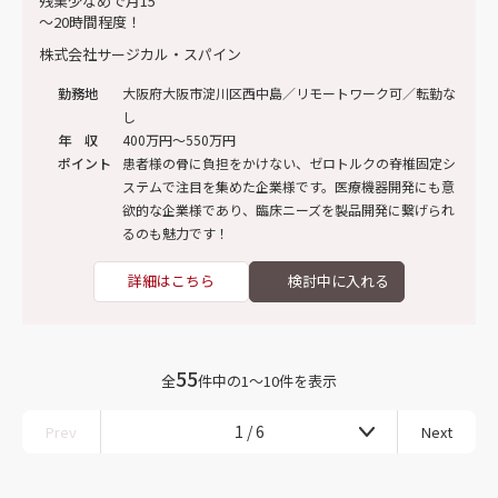
株式会社サージカル・スパイン
勤務地
大阪府大阪市淀川区西中島／リモートワーク可／転勤な
し
年 収
400万円～550万円
ポイント
患者様の骨に負担をかけない、ゼロトルクの脊椎固定シ
ステムで注目を集めた企業様です。医療機器開発にも意
欲的な企業様であり、臨床ニーズを製品開発に繋げられ
るのも魅力です！
詳細はこちら
55
全
件中の1〜10件を表示
1 / 6
Prev
Next