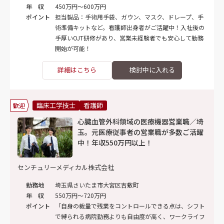
年 収
450万円～600万円
ポイント
担当製品：手術用手袋、ガウン、マスク、ドレープ、手
術準備キットなど。看護師出身者がご活躍中！入社後の
手厚いOJT研修があり、営業未経験者でも安心して勤務
開始が可能！
詳細はこちら
臨床工学技士
看護師
歓迎
心臓血管外科領域の医療機器営業職／埼
玉。元医療従事者の営業職が多数ご活躍
中！年収550万円以上！
センチュリーメディカル株式会社
勤務地
埼玉県さいたま市大宮区吉敷町
年 収
550万円～720万円
ポイント
「自身の裁量で残業をコントロールできる点は、シフト
で縛られる病院勤務よりも自由度が高く、ワークライフ