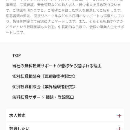
事申請、品質保証、安全管理などの独占求人・稀少求人を多数取り扱いま
す。ご登録を頂きますと、ご希望に合致した求人を厳選してご紹介します。
応募書類の添削、面接リハーサルなどの木目細かなサポートも得意としてお
り、皆様を内定まで確実にナビゲートします。また、そもそも転職すべきか
どうかという転職相談も大歓迎。中長期的な目線で、皆様の職業人生をサポ
ートします。
TOP
当社の無料転職サポートが
皆様から選ばれる理由
個別転職相談会
《医療従事者限定》
個別転職相談会
《業界経験者限定》
無料転職サポート
相談・登録窓口
求人検索
転職したい