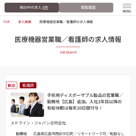
検討中の求人
0件
閲覧履歴
TOP
求人検索
医療機器営業職／看護師の求人情報
医療機器営業職／看護師の求人情報
看護師
歓迎
手術用ディスポーザブル製品の営業職／
勤務地【広島】追加。入社2年目以降の
有給休暇は毎年20日間付与！
メドライン・ジャパン合同会社
勤務地
広島県広島市西区中広町／リモートワーク可／転勤なし