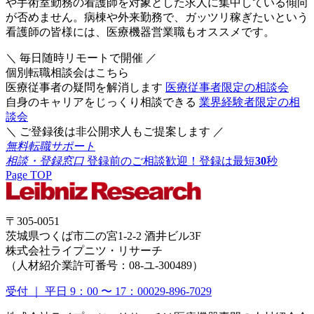
や手術室勤務の看護師を対象とした求人に集中している傾向
が否めません。病棟や外来勤務で、ガッツリ稼ぎたいという
看護師の皆様には、医療機器営業職もオススメです。
＼ 毎日随時リモートで開催 ／
個別転職相談会はこちら
医療従事者の疑問を解消します
医療従事者限定の相談会
自身のキャリアをじっくり相談できる
業界経験者限定の相
談会
＼ ご登録後は非公開求人もご提案します ／
無料転職サポート
相談・登録窓口
登録前のご相談歓迎！登録は最短
30
秒
Page TOP
〒305-0051
茨城県つくば市二の宮1-2-2 酒井ビル3F
株式会社ライプニツ・リサーチ
（人材紹介業許可番号：08-ユ-300489）
受付 ｜ 平日 9：00 〜 17：00
029-896-7029