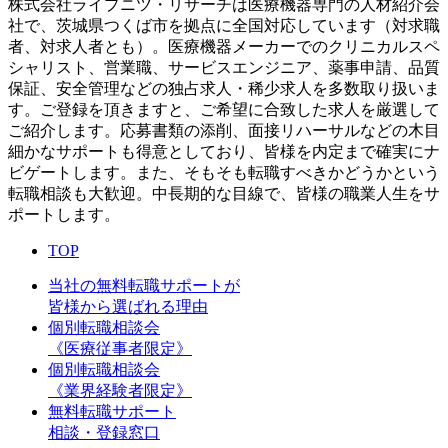
株式会社ライプニツ・リサーチは医療機器専門の人材紹介会
社で、茨城県つくば市を拠点に全国対応しています（対求職
者、対求人者とも）。医療機器メーカーでのクリニカルスペ
シャリスト、営業職、サービスエンジニア、薬事申請、品質
保証、安全管理などの独占求人・稀少求人を多数取り扱いま
す。ご登録を頂きますと、ご希望に合致した求人を厳選して
ご紹介します。応募書類の添削、面接リハーサルなどの木目
細かなサポートも得意としており、皆様を内定まで確実にナ
ビゲートします。また、そもそも転職すべきかどうかという
転職相談も大歓迎。中長期的な目線で、皆様の職業人生をサ
ポートします。
TOP
当社の無料転職サポートが
皆様から選ばれる理由
個別転職相談会
《医療従事者限定》
個別転職相談会
《業界経験者限定》
無料転職サポート
相談・登録窓口