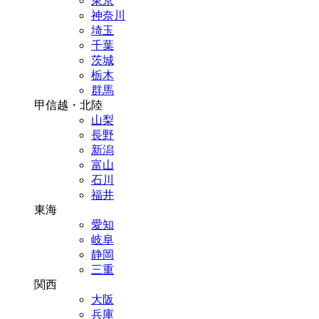
東京
神奈川
埼玉
千葉
茨城
栃木
群馬
甲信越・北陸
山梨
長野
新潟
富山
石川
福井
東海
愛知
岐阜
静岡
三重
関西
大阪
兵庫