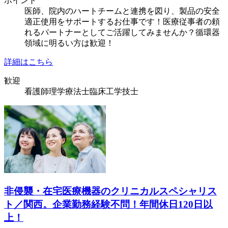
ポイント
医師、院内のハートチームと連携を図り、製品の安全
適正使用をサポートするお仕事です！医療従事者の頼
れるパートナーとしてご活躍してみませんか？循環器
領域に明るい方は歓迎！
詳細はこちら
歓迎
看護師
理学療法士
臨床工学技士
非侵襲・在宅医療機器のクリニカルスペシャリス
ト／関西。企業勤務経験不問！年間休日120日以
上！