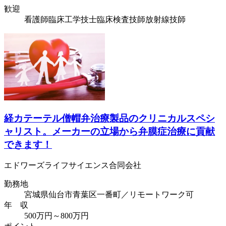
歓迎
看護師
臨床工学技士
臨床検査技師
放射線技師
経カテーテル僧帽弁治療製品のクリニカルスペシ
ャリスト。メーカーの立場から弁膜症治療に貢献
できます！
エドワーズライフサイエンス合同会社
勤務地
宮城県仙台市青葉区一番町／リモートワーク可
年 収
500万円～800万円