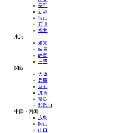
長野
新潟
富山
石川
福井
東海
愛知
岐阜
静岡
三重
関西
大阪
兵庫
京都
滋賀
奈良
和歌山
中国・四国
広島
岡山
山口