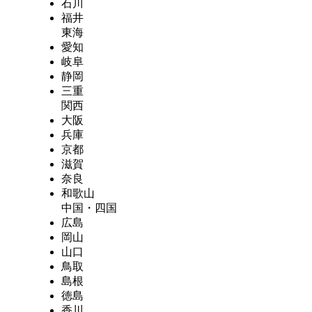
石川
福井
東海
愛知
岐阜
静岡
三重
関西
大阪
兵庫
京都
滋賀
奈良
和歌山
中国・四国
広島
岡山
山口
鳥取
島根
徳島
香川