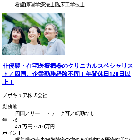
看護師
理学療法士
臨床工学技士
非侵襲・在宅医療機器のクリニカルスペシャリス
ト／四国。企業勤務経験不問！年間休日120日以
上！
ノボキュア株式会社
勤務地
四国／リモートワーク可／転勤なし
年 収
470万円～700万円
ポイント
膠芽腫や非小細胞肺癌の増殖を抑制する医療機器で、