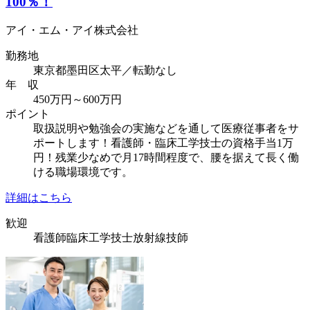
100％！
アイ・エム・アイ株式会社
勤務地
東京都墨田区太平／転勤なし
年 収
450万円～600万円
ポイント
取扱説明や勉強会の実施などを通して医療従事者をサ
ポートします！看護師・臨床工学技士の資格手当1万
円！残業少なめで月17時間程度で、腰を据えて長く働
ける職場環境です。
詳細はこちら
歓迎
看護師
臨床工学技士
放射線技師