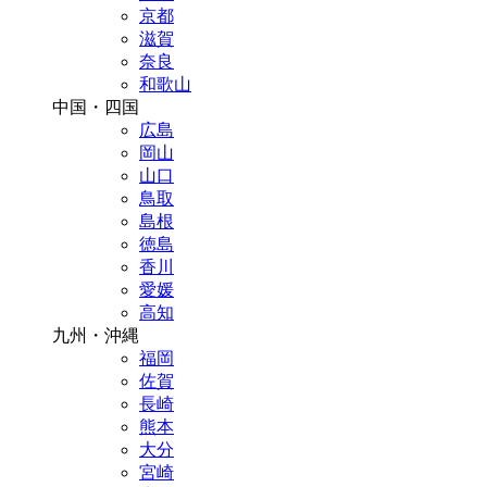
京都
滋賀
奈良
和歌山
中国・四国
広島
岡山
山口
鳥取
島根
徳島
香川
愛媛
高知
九州・沖縄
福岡
佐賀
長崎
熊本
大分
宮崎