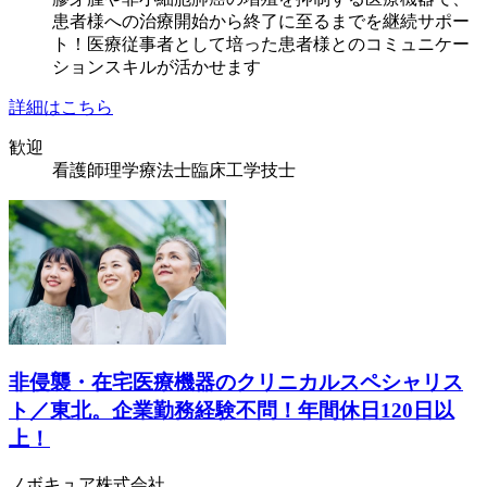
患者様への治療開始から終了に至るまでを継続サポー
ト！医療従事者として培った患者様とのコミュニケー
ションスキルが活かせます
詳細はこちら
歓迎
看護師
理学療法士
臨床工学技士
非侵襲・在宅医療機器のクリニカルスペシャリス
ト／東北。企業勤務経験不問！年間休日120日以
上！
ノボキュア株式会社