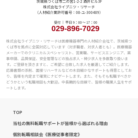
茨城県つくば市二の宮1-2-2 酒井ビル3F
株式会社ライプニツ・リサーチ
（人材紹介業許可番号：08-ユ-300489）
受付 ｜ 平日 9：00 〜 17：00
029-896-7029
株式会社ライプニツ・リサーチは医療機器専門の人材紹介会社で、茨城県つ
くば市を拠点に全国対応しています（対求職者、対求人者とも）。医療機器
メーカーでのクリニカルスペシャリスト、営業職、サービスエンジニア、薬
事申請、品質保証、安全管理などの独占求人・稀少求人を多数取り扱いま
す。ご登録を頂きますと、ご希望に合致した求人を厳選してご紹介します。
応募書類の添削、面接リハーサルなどの木目細かなサポートも得意としてお
り、皆様を内定まで確実にナビゲートします。また、そもそも転職すべきか
どうかという転職相談も大歓迎。中長期的な目線で、皆様の職業人生をサポ
ートします。
TOP
当社の無料転職サポートが
皆様から選ばれる理由
個別転職相談会
《医療従事者限定》