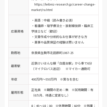
https://leibniz-research.jp/career-change-
market/ra.html
・英語：中級（読み書き必須）
・看護師・理学療法士・放射線技師・臨床工
応募資格
学技士など（歓迎）
・文章作成や分析的なお仕事が好きな方
・薬事や品質保証の経験は問いません
勤務地
奈良県生駒市北田原町1067-25
近鉄けいはんな線「白庭台駅」から車で6分
最寄駅
（マイクロバス送迎） ※マイカー通勤可
年収
400万円～550万円 ※賞与を含む
正社員 ※期間の定め：無 ※試用期間：有
雇用形態
（6カ月、待遇に変更なし）
8：45～18：00 ※休憩時間：60分 ※残業：