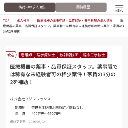
検討中の求人
0件
閲覧履歴
TOP
求人検索
医療機器の薬事申請・品質保証・安全管理の求人情報
医
療機器の薬事・品質保証スタッフ。薬事職では稀有な未経験者可の稀少案件！家賃の3
分の2を補助！
看護師
理学療法士
放射線技師
臨床工学技士
歓迎
医療機器の薬事・品質保証スタッフ。薬事職で
は稀有な未経験者可の稀少案件！家賃の3分の
2を補助！
株式会社フジフレックス
勤務地
奈良県生駒市北田原町／転勤なし
年 収
400万円～550万円
最終更新日 2026/06/02