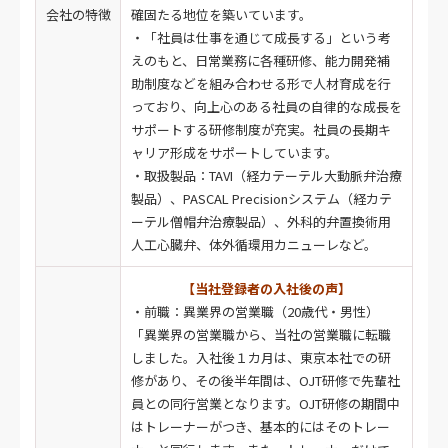
会社の特徴
確固たる地位を築いています。
・「社員は仕事を通じて成長する」という考
えのもと、日常業務に各種研修、能力開発補
助制度などを組み合わせる形で人材育成を行
っており、向上心のある社員の自律的な成長を
サポートする研修制度が充実。社員の長期キ
ャリア形成をサポートしています。
・取扱製品：TAVI（経カテーテル大動脈弁治療
製品）、PASCAL Precisionシステム（経カテ
ーテル僧帽弁治療製品）、外科的弁置換術用
人工心臓弁、体外循環用カニューレなど。
【当社登録者の入社後の声】
・前職：異業界の営業職（20歳代・男性）
「異業界の営業職から、当社の営業職に転職
しました。入社後１カ月は、東京本社での研
修があり、その後半年間は、OJT研修で先輩社
員との同行営業となります。OJT研修の期間中
はトレーナーがつき、基本的にはそのトレー