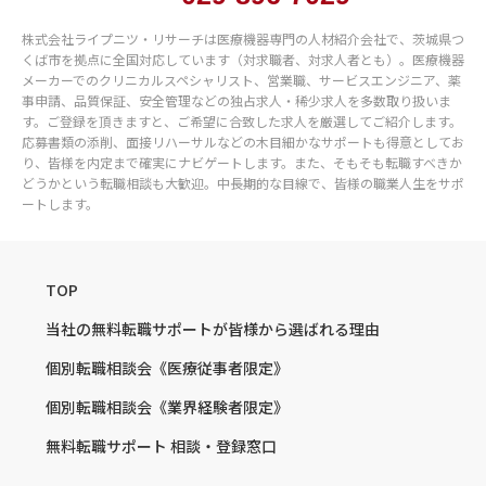
株式会社ライプニツ・リサーチは医療機器専門の人材紹介会社で、茨城県つ
くば市を拠点に全国対応しています（対求職者、対求人者とも）。医療機器
メーカーでのクリニカルスペシャリスト、営業職、サービスエンジニア、薬
事申請、品質保証、安全管理などの独占求人・稀少求人を多数取り扱いま
す。ご登録を頂きますと、ご希望に合致した求人を厳選してご紹介します。
応募書類の添削、面接リハーサルなどの木目細かなサポートも得意としてお
り、皆様を内定まで確実にナビゲートします。また、そもそも転職すべきか
どうかという転職相談も大歓迎。中長期的な目線で、皆様の職業人生をサポ
ートします。
TOP
当社の無料転職サポートが
皆様から選ばれる理由
個別転職相談会
《医療従事者限定》
個別転職相談会
《業界経験者限定》
無料転職サポート
相談・登録窓口