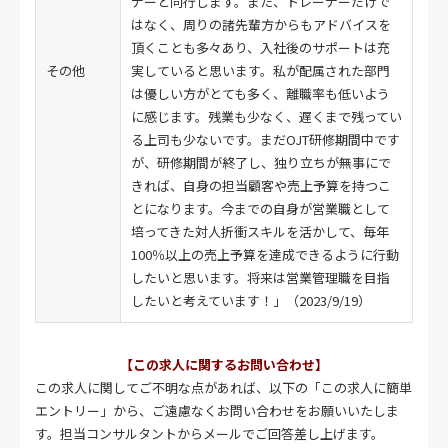
ナーと同行します。また、トレーナーだけで
はなく、周りの諸先輩方からもアドバイスを
頂くことも多々あり、入社後のサポートは充
その他
実していると思います。私が配属された部門
は優しい方がとても多く、離職率も低いよう
に感じます。残業も少なく、遅くまで残ってい
る上司も少ないです。まだOJT研修期間中です
が、研修期間が終了し、独り立ちが無事にで
きれば、自身の担当顧客や売上予算を持つこ
とになります。今までの自身が営業職として
培ってきた対人折衝スキルを活かして、毎年
100％以上の売上予算を達成できるように行動
したいと思います。将来は営業管理職を目指
したいと考えています！」（2023/9/19）
【この求人に関するお問い合わせ】
この求人に関してご不明な点があれば、以下の「この求人に簡単
エントリー」から、ご遠慮なくお問い合わせをお願いいたしま
す。担当コンサルタントからメールでご回答差し上げます。