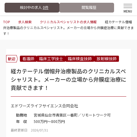
検討中の求人
0件
閲覧履歴
TOP
求人検索
クリニカルスペシャリストの求人情報
経カテーテル僧帽
弁治療製品のクリニカルスペシャリスト。メーカーの立場から弁膜症治療に貢献できま
す！
看護師
臨床工学技士
臨床検査技師
放射線技師
歓迎
経カテーテル僧帽弁治療製品のクリニカルスペ
シャリスト。メーカーの立場から弁膜症治療に
貢献できます！
エドワーズライフサイエンス合同会社
勤務地
宮城県仙台市青葉区一番町／リモートワーク可
年 収
500万円～800万円
最終更新日 2026/07/31