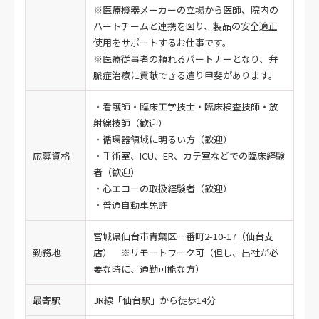
※医療機器メーカーの立場から医師、院内の
ハートチームと連携を図り、製品の安全適正
使用をサポートするお仕事です。
※医療従事者の頼れるパートナーとなり、弁
脈症治療に貢献できる遣り甲斐があります。
・看護師・臨床工学技士・臨床検査技師・放
射線技師（歓迎）
・循環器領域に明るい方（歓迎）
応募資格
・手術室、ICU、ER、カテ室などでの臨床経験
者（歓迎）
・心エコーの取扱経験者（歓迎）
・普通自動車免許
宮城県仙台市青葉区一番町2-10-17（仙台支
勤務地
店） ※リモートワーク可（但し、出社が必
要な時に、通勤可能な方）
最寄駅
JR線「仙台駅」から徒歩14分