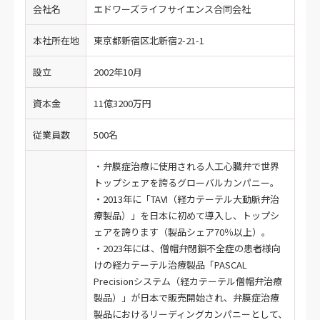
会社名
エドワーズライフサイエンス合同会社
本社所在地
東京都新宿区北新宿2-21-1
設立
2002年10月
資本金
11億3200万円
従業員数
500名
・弁膜症治療に使用される人工心臓弁で世界
トップシェアを誇るグローバルカンパニー。
・2013年に「TAVI（経カテーテル大動脈弁治
療製品）」を日本に初めて導入し、トップシ
ェアを誇ります（製品シェア70％以上）。
・2023年には、僧帽弁閉鎖不全症の患者様向
けの経カテーテル治療製品「PASCAL
Precisionシステム（経カテーテル僧帽弁治療
製品）」が日本で販売開始され、弁膜症治療
製品におけるリーディングカンパニーとして、