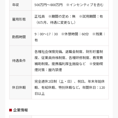
年収
500万円～800万円 ※インセンティブを含む
正社員 ※期間の定め：無 ※試用期間：有
雇用形態
（6カ月、待遇に変更なし）
9：00～17：30 ※休憩時間：60分 ※残業：
勤務時間
有
各種社会保険完備。退職金制度、財形貯蓄制
度、従業員持株制度、各種研修制度、教育費
待遇条件
補助制度。提携福利厚生施設など ※受動喫
煙対策：屋内禁煙
完全週休2日制（土・日）、祝日。年末年始休
休日休暇
暇、有給休暇、特別休暇など。年間休日：120
日以上
企業情報