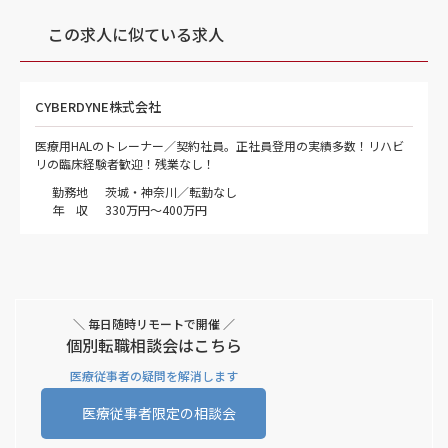
この求人に似ている求人
CYBERDYNE株式会社
医療用HALのトレーナー／契約社員。正社員登用の実績多数！リハビ
リの臨床経験者歓迎！残業なし！
勤務地
茨城・神奈川／転勤なし
年 収
330万円～400万円
＼ 毎日随時リモートで開催 ／
個別転職相談会はこちら
医療従事者の疑問を解消します
医療従事者限定の相談会