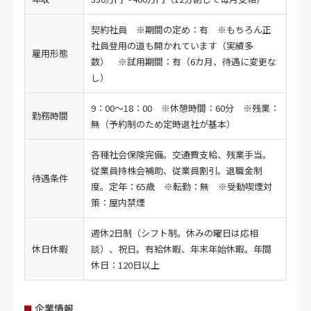
契約社員 ※期間の定め：有 ※もちろん正
社員登用の道も開かれています（実績多
雇用形態
数） ※試用期間：有（6カ月、待遇に変更な
し）
9：00～18：00 ※休憩時間：60分 ※残業：
勤務時間
無（予約制のため定時退社が基本）
各種社会保険完備。交通費支給、残業手当。
従業員持株会補助、従業員割引。退職金制
待遇条件
度。定年：65歳 ※転勤：無 ※受動喫煙対
策：屋内禁煙
週休2日制（シフト制。休みの曜日は応相
休日休暇
談）、祝日。有給休暇、年末年始休暇。年間
休日：120日以上
企業情報