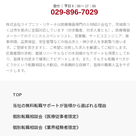
受付 ｜ 平日 9：00 〜 17：00
029-896-7029
株式会社ライプニツ・リサーチは医療機器専門の人材紹介会社で、茨城県つ
くば市を拠点に全国対応しています（対求職者、対求人者とも）。医療機器
メーカーでのクリニカルスペシャリスト、営業職、サービスエンジニア、薬
事申請、品質保証、安全管理などの独占求人・稀少求人を多数取り扱いま
す。ご登録を頂きますと、ご希望に合致した求人を厳選してご紹介します。
応募書類の添削、面接リハーサルなどの木目細かなサポートも得意としてお
り、皆様を内定まで確実にナビゲートします。また、そもそも転職すべきか
どうかという転職相談も大歓迎。中長期的な目線で、皆様の職業人生をサポ
ートします。
TOP
当社の無料転職サポートが
皆様から選ばれる理由
個別転職相談会
《医療従事者限定》
個別転職相談会
《業界経験者限定》