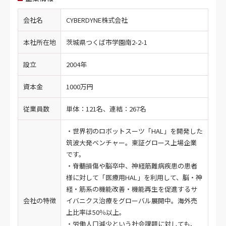
会社名
CYBERDYNE株式会社
本社所在地
茨城県つくば市学園南2-2-1
設立
2004年
資本金
1000万円
従業員数
単体：121名、連結：267名
・世界初のロボットスーツ「HAL」を開発した
筑波大発ベンチャー。東証グロース上場企業
です。
・脊髄損傷や脳卒中、神経筋難病疾患の患者
様に対して「医療用HAL」を利用して、脳・神
経・筋系の機能改善・機能再生を促進するサ
会社の特徴
イバニクス治療をグローバル展開中。海外売
上比率は50％以上。
・労働人口減少という社会課題に対しても、