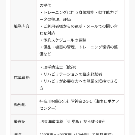
の提供
・トレーニングに伴う身体機能・動作能力デ
ータの整理、評価
職務内容
・ご利用者様からの電話・メールでの問い合
わせ対応
・予約スケジュールの調整
・備品・機器の管理、トレーニング環境の整
備など
・理学療法士（歓迎）
・リハビリテーションの臨床経験者
応募資格
・リハビリが必要な方への尊厳を維持できる
方
神奈川県藤沢市辻堂神台2-2-1（湘南ロボケア
勤務地
センター）
最寄駅
JR東海道本線「辻堂駅」から徒歩6分
年収
330万円～400万円（12分割して毎月支給）