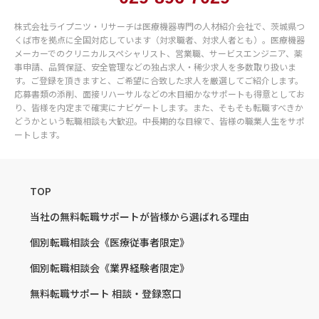
株式会社ライプニツ・リサーチは医療機器専門の人材紹介会社で、茨城県つ
くば市を拠点に全国対応しています（対求職者、対求人者とも）。医療機器
メーカーでのクリニカルスペシャリスト、営業職、サービスエンジニア、薬
事申請、品質保証、安全管理などの独占求人・稀少求人を多数取り扱いま
す。ご登録を頂きますと、ご希望に合致した求人を厳選してご紹介します。
応募書類の添削、面接リハーサルなどの木目細かなサポートも得意としてお
り、皆様を内定まで確実にナビゲートします。また、そもそも転職すべきか
どうかという転職相談も大歓迎。中長期的な目線で、皆様の職業人生をサポ
ートします。
TOP
当社の無料転職サポートが
皆様から選ばれる理由
個別転職相談会
《医療従事者限定》
個別転職相談会
《業界経験者限定》
無料転職サポート
相談・登録窓口