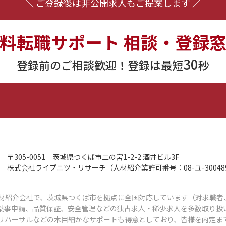
＼ ご登録後は非公開求人もご提案します ／
料転職サポート
相談・登録
30
登録前のご相談歓迎！登録は最短
秒
〒305-0051
茨城県つくば市二の宮1-2-2 酒井ビル3F
株式会社ライプニツ・リサーチ
（人材紹介業許可番号：08-ユ-30048
材紹介会社で、茨城県つくば市を拠点に全国対応しています（対求職者
薬事申請、品質保証、安全管理などの独占求人・稀少求人を多数取り扱
リハーサルなどの木目細かなサポートも得意としており、皆様を内定ま