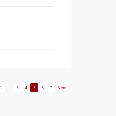
1
...
3
4
5
6
7
Next