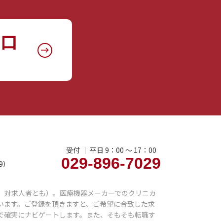
窓口
受付 ｜ 平日 9：00 〜 17：00
029-896-7029
9）
、対求人者とも）。医療機器メーカーでのクリニカ
います。ご登録を頂きますと、ご希望に合致した求
で確実にナビゲートします。また、そもそも転職す