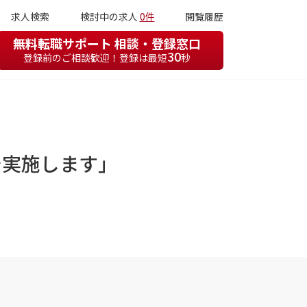
求人検索
検討中の求人
0件
閲覧履歴
無料転職サポート 相談・登録窓口
30
登録前のご相談歓迎！登録は最短
秒
で実施します」