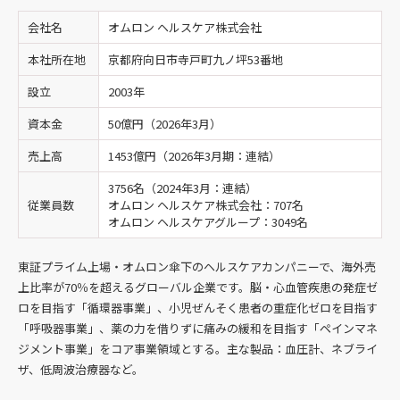
会社名
オムロン ヘルスケア株式会社
本社所在地
京都府向日市寺戸町九ノ坪53番地
設立
2003年
資本金
50億円（2026年3月）
売上高
1453億円（2026年3月期：連結）
3756名（2024年3月：連結）
従業員数
オムロン ヘルスケア株式会社：707名
オムロン ヘルスケアグループ：3049名
東証プライム上場・オムロン傘下のヘルスケアカンパニーで、海外売
上比率が70％を超えるグローバル企業です。脳・心血管疾患の発症ゼ
ロを目指す「循環器事業」、小児ぜんそく患者の重症化ゼロを目指す
「呼吸器事業」、薬の力を借りずに痛みの緩和を目指す「ペインマネ
ジメント事業」をコア事業領域とする。主な製品：血圧計、ネブライ
ザ、低周波治療器など。