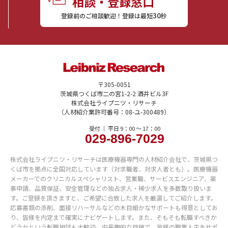
相談・登録窓口
30
登録前のご相談歓迎！登録は最短
秒
〒305-0051
茨城県つくば市二の宮1-2-2 酒井ビル3F
株式会社ライプニツ・リサーチ
（人材紹介業許可番号：08-ユ-300489）
受付 ｜ 平日 9：00 〜 17：00
029-896-7029
株式会社ライプニツ・リサーチは医療機器専門の人材紹介会社で、茨城県つ
くば市を拠点に全国対応しています（対求職者、対求人者とも）。医療機器
メーカーでのクリニカルスペシャリスト、営業職、サービスエンジニア、薬
事申請、品質保証、安全管理などの独占求人・稀少求人を多数取り扱いま
す。ご登録を頂きますと、ご希望に合致した求人を厳選してご紹介します。
応募書類の添削、面接リハーサルなどの木目細かなサポートも得意としてお
り、皆様を内定まで確実にナビゲートします。また、そもそも転職すべきか
どうかという転職相談も大歓迎。中長期的な目線で、皆様の職業人生をサポ