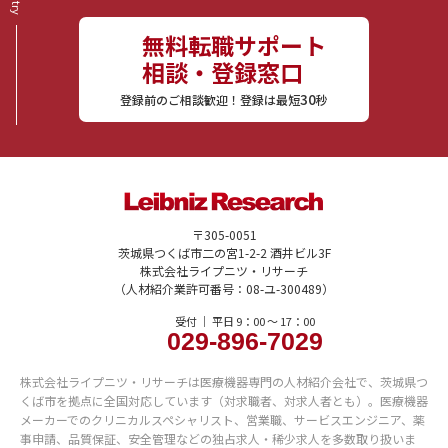
無料転職サポート
相談・登録窓口
30
登録前のご相談歓迎！登録は最短
秒
〒305-0051
茨城県つくば市二の宮1-2-2 酒井ビル3F
株式会社ライプニツ・リサーチ
（人材紹介業許可番号：08-ユ-300489）
受付 ｜ 平日 9：00 〜 17：00
029-896-7029
株式会社ライプニツ・リサーチは医療機器専門の人材紹介会社で、茨城県つ
くば市を拠点に全国対応しています（対求職者、対求人者とも）。医療機器
メーカーでのクリニカルスペシャリスト、営業職、サービスエンジニア、薬
事申請、品質保証、安全管理などの独占求人・稀少求人を多数取り扱いま