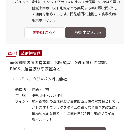
ポイント
造影CTやシンチグラフィに比べて低侵襲で、被ばく量の
低減や医療コスト削減なども実現するX線撮影手法とし
て注目を集めています。開発部門と連携して製品改良に
も貢献できます！
詳細はこちら
放射線技師
歓迎
画像診断装置の営業職。担当製品：X線画像診断装置、
PACS、超音波診断装置など
コニカミノルタジャパン株式会社
勤務地
青森・宮城
年 収
400万円～650万円
ポイント
放射線技師の臨床経験が画像診断装置の営業職として活
かせます！フレックスタイムの導入など働き方改革にも
積極的な企業様です！年間休日125日！東証プライム上
場グループ！