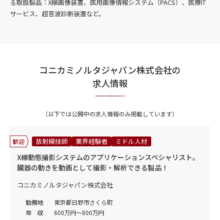
る取扱製品：X線画像装置、医用画像情報システム（PACS）、医療IT
サービス、超音波診断装置など。
コニカミノルタジャパン株式会社の
求人情報
（以下では公開中の求人情報のみ掲載しています）
放射線技師
業界経験者
ミドル人材
歓迎
X線動態撮影システムのアプリケーションスペシャリスト。
臓器の動きを動画として撮影・解析できる製品！
コニカミノルタジャパン株式会社
勤務地
東京都日野市さくら町
年 収
600万円～800万円